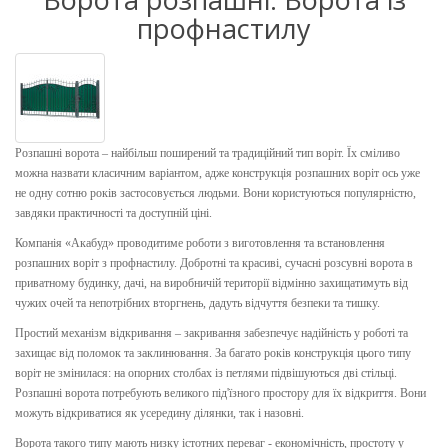
профнастилу
Розпашні ворота – найбільш поширений та традиційний тип воріт. Їх сміливо
можна назвати класичним варіантом, адже конструкція розпашних воріт ось уже
не одну сотню років застосовується людьми. Вони користуються популярністю,
завдяки практичності та доступній ціні.
Компанія «Акабуд» проводитиме роботи з виготовлення та встановлення
розпашних воріт з профнастилу. Добротні та красиві, сучасні розсувні ворота в
приватному будинку, дачі, на виробничій території відмінно захищатимуть від
чужих очей та непотрібних вторгнень, дадуть відчуття безпеки та тишку.
Простий механізм відкривання – закривання забезпечує надійність у роботі та
захищає від поломок та заклинювання. За багато років конструкція цього типу
воріт не змінилася: на опорних столбах із петлями підвішуються дві стільці.
Розпашні ворота потребують великого під'їзного простору для їх відкриття. Вони
можуть відкриватися як усередину ділянки, так і назовні.
Ворота такого типу мають низку істотних переваг - економічність, простоту у