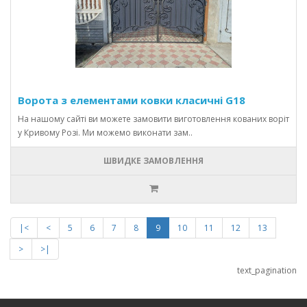
Ворота з елементами ковки класичні G18
На нашому сайті ви можете замовити виготовлення кованих воріт
у Кривому Розі. Ми можемо виконати зам..
ШВИДКЕ ЗАМОВЛЕННЯ
|<
<
5
6
7
8
9
10
11
12
13
>
>|
text_pagination