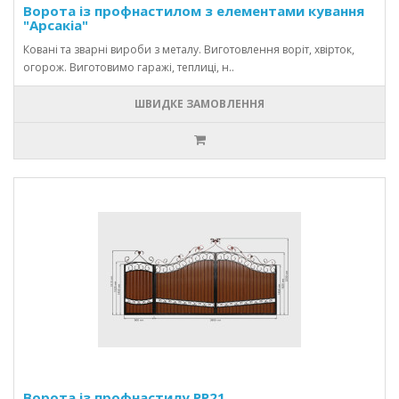
Ворота із профнастилом з елементами кування
"Арсакіа"
Ковані та зварні вироби з металу. Виготовлення воріт, хвірток,
огорож. Виготовимо гаражі, теплиці, н..
ШВИДКЕ ЗАМОВЛЕННЯ
Ворота із профнастилу PP21