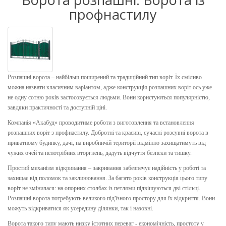
профнастилу
Розпашні ворота – найбільш поширений та традиційний тип воріт. Їх сміливо
можна назвати класичним варіантом, адже конструкція розпашних воріт ось уже
не одну сотню років застосовується людьми. Вони користуються популярністю,
завдяки практичності та доступній ціні.
Компанія «Акабуд» проводитиме роботи з виготовлення та встановлення
розпашних воріт з профнастилу. Добротні та красиві, сучасні розсувні ворота в
приватному будинку, дачі, на виробничій території відмінно захищатимуть від
чужих очей та непотрібних вторгнень, дадуть відчуття безпеки та тишку.
Простий механізм відкривання – закривання забезпечує надійність у роботі та
захищає від поломок та заклинювання. За багато років конструкція цього типу
воріт не змінилася: на опорних столбах із петлями підвішуються дві стільці.
Розпашні ворота потребують великого під'їзного простору для їх відкриття. Вони
можуть відкриватися як усередину ділянки, так і назовні.
Ворота такого типу мають низку істотних переваг - економічність, простоту у