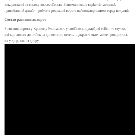
використанні та високу зносостійкість. Різноманітність варіантів моделей,
привабливий дизайн - роблять розпашні ворота найпопулярнішими серед покупців.
Состав распашных ворот
Розпашні ворота у Кривому Розі мають у своїй конструкції дві стійки та стулки,
які кріпляться до стійок за допомогою петель, відкриття яких може проводитись
як у двір, так і з двору.