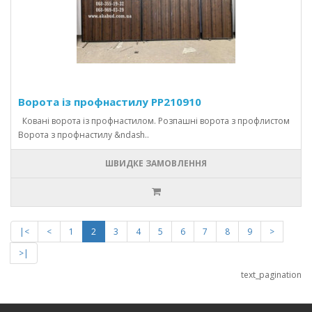
Ворота із профнастилу PP210910
Ковані ворота із профнастилом. Розпашні ворота з профлистом
Ворота з профнастилу &ndash..
ШВИДКЕ ЗАМОВЛЕННЯ
|<
<
1
2
3
4
5
6
7
8
9
>
>|
text_pagination