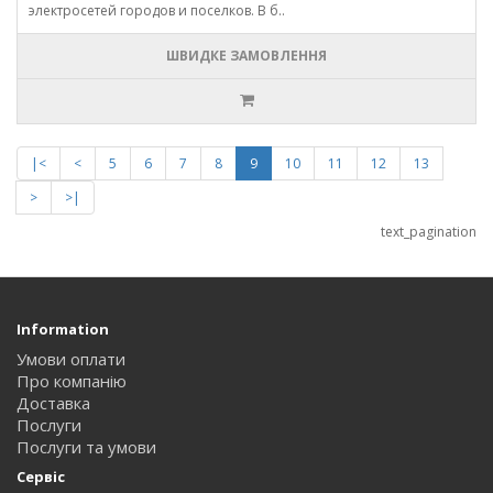
электросетей городов и поселков. В б..
ШВИДКЕ ЗАМОВЛЕННЯ
|<
<
5
6
7
8
9
10
11
12
13
>
>|
text_pagination
Information
Умови оплати
Про компанію
Доставка
Послуги
Послуги та умови
Сервіс