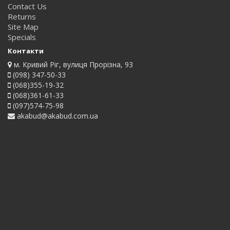
Contact Us
Returns
Site Map
Specials
Контакти
м. Кривий Ріг, вулиця Прорізна, 93
(098) 347-50-33
(068)355-19-32
(068)361-61-33
(097)574-75-98
akabud@akabud.com.ua