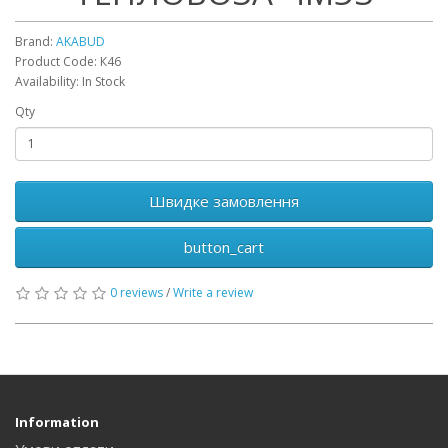
Brand:
AKABUD
Product Code: К46
Availability: In Stock
Qty
Швидке замовлення
button_cart
0 reviews
/
Write a review
Information