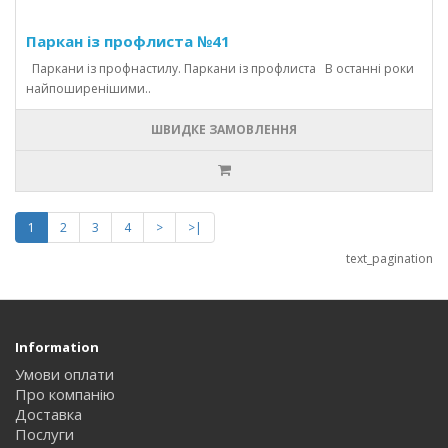
Паркан із профлиста №41
Паркани із профнастилу. Паркани із профлиста В останні роки
найпоширенішими..
ШВИДКЕ ЗАМОВЛЕННЯ
1
2
3
4
>
>|
text_pagination
Information
Умови оплати
Про компанію
Доставка
Послуги