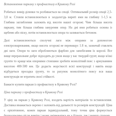
Встановлення паркану з профнастилу в Кривому Розі
Робиться вимір ділянки та розбивається на секції. Оптимальний розмір секції 2,5-
3,0 м. Стовпи встановлюються в заздалегідь вириті ями на глибину 1-1,5 м.
Глибина заглиблення залежить від висоти вашої огорожі. Чим більша висота
паркану, тим більша глибина занурення опор. На дні ями робиться основа із
щебеню або піску, потім встановлюється опора та заливається бетоном.
Далі встановлюються сполучні лаги між опорами за допомогою
електрозварювання, якщо висота огорожі не перевищує 1.8 м, зазвичай ставлять
дві лаги. Опори та лаги обробляються фарбою для запобігання їх корозії. Все
вище перераховане добре підходить до умов якщо у вас твердий грунт, якщо м'які
грунти то краще між опорними стовпами зробити монолітний пояс з армуванням
висотою 400-500 мм. Це додасть жорсткості всієї конструкції і навіть якщо
відбудеться просадка ґрунту, то за рахунок монолітного поясу вся ваша
конструкція не втратить своєї стійкості.
Бажаєте купити паркан із профнастилу в Кривому Розі?
Ціна паркану з профнастилу в Кривому Розі
У ціну на паркан у Кривому Розі, входять вартість матеріалів та встановлення.
Доставка вважається окремо і залежить від дальності та розмірів конструкцій. Ціна
є орієнтовною, кожен паркан індивідуальний, тому точна ціна формується
безпосередньо після виміру і може змінюватись як у більшу, так і меншу сторону.