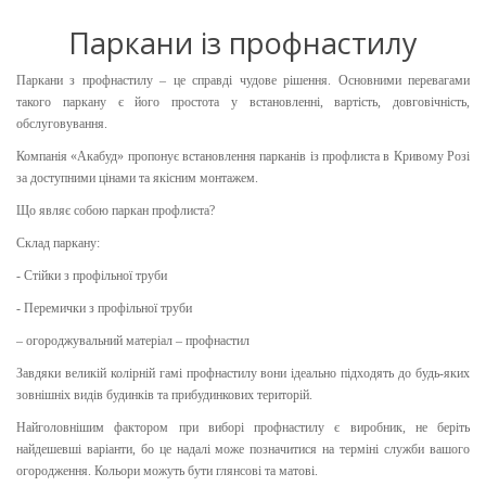
Паркани із профнастилу
Паркани з профнастилу – це справді чудове рішення. Основними перевагами
такого паркану є його простота у встановленні, вартість, довговічність,
обслуговування.
Компанія «Акабуд» пропонує встановлення парканів із профлиста в Кривому Розі
за доступними цінами та якісним монтажем.
Що являє собою паркан профлиста?
Склад паркану:
- Стійки з профільної труби
- Перемички з профільної труби
– огороджувальний матеріал – профнастил
Завдяки великій колірній гамі профнастилу вони ідеально підходять до будь-яких
зовнішніх видів будинків та прибудинкових територій.
Найголовнішим фактором при виборі профнастилу є виробник, не беріть
найдешевші варіанти, бо це надалі може позначитися на терміні служби вашого
огородження. Кольори можуть бути глянсові та матові.