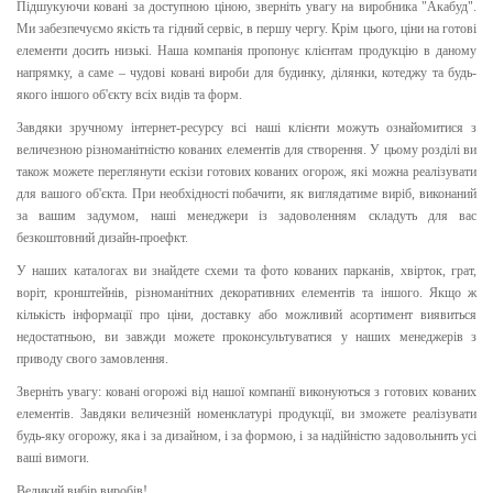
Підшукуючи ковані за доступною ціною, зверніть увагу на виробника "Акабуд".
Ми забезпечуємо якість та гідний сервіс, в першу чергу. Крім цього, ціни на готові
елементи досить низькі. Наша компанія пропонує клієнтам продукцію в даному
напрямку, а саме – чудові ковані вироби для будинку, ділянки, котеджу та будь-
якого іншого об'єкту всіх видів та форм.
Завдяки зручному інтернет-ресурсу всі наші клієнти можуть ознайомитися з
величезною різноманітністю кованих елементів для створення. У цьому розділі ви
також можете переглянути ескізи готових кованих огорож, які можна реалізувати
для вашого об'єкта. При необхідності побачити, як виглядатиме виріб, виконаний
за вашим задумом, наші менеджери із задоволенням складуть для вас
безкоштовний дизайн-проефкт.
У наших каталогах ви знайдете схеми та фото кованих парканів, хвірток, грат,
воріт, кронштейнів, різноманітних декоративних елементів та іншого. Якщо ж
кількість інформації про ціни, доставку або можливий асортимент виявиться
недостатньою, ви завжди можете проконсультуватися у наших менеджерів з
приводу свого замовлення.
Зверніть увагу: ковані огорожі від нашої компанії виконуються з готових кованих
елементів. Завдяки величезній номенклатурі продукції, ви зможете реалізувати
будь-яку огорожу, яка і за дизайном, і за формою, і за надійністю задовольнить усі
ваші вимоги.
Великий вибір виробів!