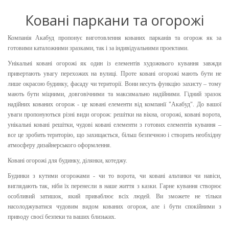
Ковані паркани та огорожі
Компанія Акабуд пропонує виготовлення кованих парканів та огорож як за
готовими каталожними зразками, так і за індивідуальними проектами.
Унікальні ковані огорожі як один із елементів художнього кування завжди
привертають увагу перехожих на вулиці. Проте ковані огорожі мають бути не
лише окрасою будинку, фасаду чи території. Вони несуть функцію захисту – тому
мають бути міцними, довговічними та максимально надійними. Гідний зразок
надійних кованих огорож - це ковані елементи від компанії "Акабуд". До вашої
уваги пропонуються різні види огорож: решітки на вікна, огорожі, ковані ворота,
унікальні ковані решітки, чудові ковані елементи з готових елементів кування –
все це зробить територію, що захищається, більш безпечною і створить необхідну
атмосферу дизайнерського оформлення.
Ковані огорожі для будинку, ділянки, котеджу.
Будинки з кутими огорожами - чи то ворота, чи ковані альтанки чи навіси,
виглядають так, ніби їх перенесли в наше життя з казки. Гарне кування створює
особливий затишок, який приваблює всіх людей. Ви зможете не тільки
насолоджуватися чудовим видом кованих огорож, але і бути спокійними з
приводу своєї безпеки та ваших близьких.