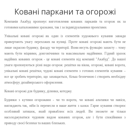
Ковані паркани та огорожі
Компанія Акабуд пропонує виготовлення кованих парканів та огорож як за
готовими каталожними зразками, так і за індивідуальними проектами.
Унікальні ковані огорожі як один із елементів художнього кування завжди
привертають увагу перехожих на вулиці. Проте ковані огорожі мають бути не
лише окрасою будинку, фасаду чи території. Вони несуть функцію захисту – тому
мають бути міцними, довговічними та максимально надійними. Гідний зразок
надійних кованих огорож - це ковані елементи від компанії "Акабуд". До вашої
уваги пропонуються різні види огорож: решітки на вікна, огорожі, ковані ворота,
унікальні ковані решітки, чудові ковані елементи з готових елементів кування –
все це зробить територію, що захищається, більш безпечною і створить необхідну
атмосферу дизайнерського оформлення.
Ковані огорожі для будинку, ділянки, котеджу.
Будинки з кутими огорожами - чи то ворота, чи ковані альтанки чи навіси,
виглядають так, ніби їх перенесли в наше життя з казки. Гарне кування створює
особливий затишок, який приваблює всіх людей. Ви зможете не тільки
насолоджуватися чудовим видом кованих огорож, але і бути спокійними з
приводу своєї безпеки та ваших близьких.