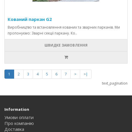
Кований паркан G2
Виробництво та встановлення кованих та зварних парканів. Ми
пропонуємо: Зварні секції паркану. Ко..
ШВИДКЕ ЗАМОВЛЕННЯ
1
2
3
4
5
6
7
>
>|
text_pagination
Information
Умови оплати
Про компанію
Доставка