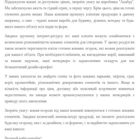
Підшукуючи ковані за доступною ціною, зверніть увагу на виробника "Акабуд".
Ми забезпечуємо якість та гідний сервіс, в першу чергу. Крім цього, ціни на готові
елементи досить низькі. Наша компанія пропонує клієнтам продукцію в даному
напрямку, а саме – чудові ковані вироби для будинку, ділянки, котеджу та будь-
якого іншого об'єкту всіх видів та форм.
Завдяки зручному інтернет-ресурсу всі наші клієнти можуть ознайомитися з
величезною різноманітністю кованих елементів для створення. У цьому розділі ви
також можете переглянути ескізи готових кованих огорож, які можна реалізувати
для вашого об'єкта. При необхідності побачити, як виглядатиме виріб, виконаний
за вашим задумом, наші менеджери із задоволенням складуть для вас
безкоштовний дизайн-проефкт.
У наших каталогах ви знайдете схеми та фото кованих парканів, хвірток, грат,
воріт, кронштейнів, різноманітних декоративних елементів та іншого. Якщо ж
кількість інформації про ціни, доставку або можливий асортимент виявиться
недостатньою, ви завжди можете проконсультуватися у наших менеджерів з
приводу свого замовлення.
Зверніть увагу: ковані огорожі від нашої компанії виконуються з готових кованих
елементів. Завдяки величезній номенклатурі продукції, ви зможете реалізувати
будь-яку огорожу, яка і за дизайном, і за формою, і за надійністю задовольнить усі
ваші вимоги.
Великий вибір виробів!