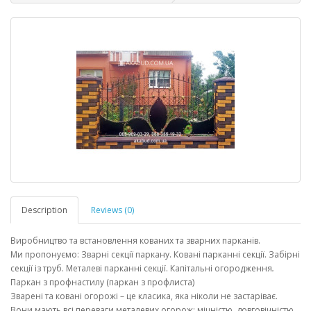
Description
Reviews (0)
Виробництво та встановлення кованих та зварних парканів.
Ми пропонуємо: Зварні секції паркану. Ковані парканні секції. Забірні
секції із труб. Металеві парканні секції. Капітальні огородження
.
Паркан з профнастилу (паркан з профлиста)
Зварені та ковані огорожі – це класика, яка ніколи не застаріває.
Вони мають всі переваги металевих огорож: міцністю, довговічністю,