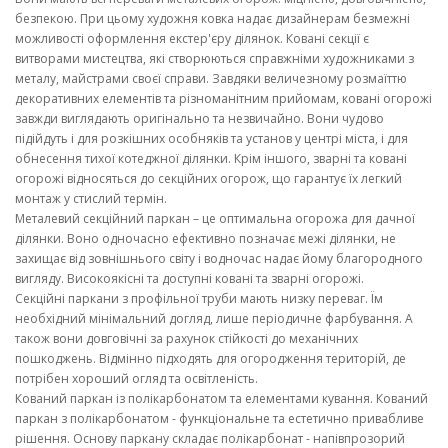
безпекою. При цьому художня ковка надає дизайнерам безмежні
можливості оформлення екстер'єру ділянок. Ковані секції є
витворами мистецтва, які створюються справжніми художниками з
металу, майстрами своєї справи. Завдяки величезному розмаїттю
декоративних елементів та різноманітним прийомам, ковані огорожі
завжди виглядають оригінально та незвичайно. Вони чудово
підійдуть і для розкішних особняків та установ у центрі міста, і для
обнесення тихої котеджної ділянки. Крім іншого, зварні та ковані
огорожі відносяться до секційних огорож, що гарантує їх легкий
монтаж у стислий термін.
Металевий секційний паркан – це оптимальна огорожа для дачної
ділянки. Воно одночасно ефективно позначає межі ділянки, не
захищає від зовнішнього світу і водночас надає йому благородного
вигляду. Високоякісні та доступні ковані та зварні огорожі.
Секційні паркани з профільної труби мають низку переваг. Їм
необхідний мінімальний догляд, лише періодичне фарбування. А
також вони довговічні за рахунок стійкості до механічних
пошкоджень. Відмінно підходять для огородження територій, де
потрібен хороший огляд та освітленість.
Кований паркан із полікарбонатом та елементами кування. Кований
паркан з полікарбонатом - функціональне та естетично привабливе
рішення. Основу паркану складає полікарбонат - напівпрозорий