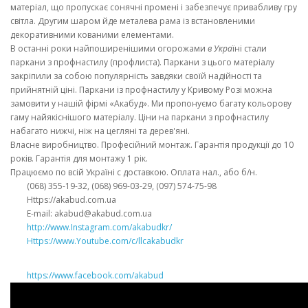
матеріал, що пропускає сонячні промені і забезпечує привабливу гру
світла. Другим шаром йде металева рама із встановленими
декоративними кованими елементами.
В останні роки найпоширенішими огорожами
в Укра
їні стали
паркани з профнастилу (профлиста). Паркани з цього матеріалу
закріпили за собою популярність завдяки своїй надійності та
прийнятній ціні. Паркани із профнастилу у Кривому Розі можна
замовити у нашій фірмі «Акабуд». Ми пропонуємо багату кольорову
гаму найякіснішого матеріалу. Ціни на паркани з профнастилу
набагато нижчі, ніж на цегляні та дерев'яні.
Власне виробництво. Професійний монтаж. Гарантія продукції до 10
років. Гарантія для монтажу 1 рік.
Працюємо по всій Україні с доставкою. Оплата нал., або б/н.
(068) 355-19-32, (068) 969-03-29, (097) 574-75-98
Https://akabud.com.ua
E-mail: akabud@akabud.com.ua
http://www.Instagram.com/akabudkr/
Https://www.Youtube.com/c/llcakabudkr
⠀
https://www.facebook.com/akabud