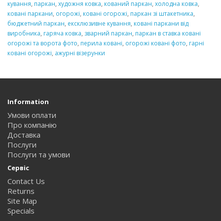
кування
,
паркан
,
художня ковка
,
кований паркан
,
холодна ковка
,
ковані паркани
,
огорожі
,
ковані огорожі
,
паркан зі штакетника
,
бюджетний паркан
,
ексклюзивне кування
,
ковані паркани від
виробника
,
гаряча ковка
,
зварний паркан
,
паркан в ставка ковані
огорожі та ворота фото
,
перила ковані
,
огорожі ковані фото
,
гарні
ковані огорожі
,
ажурні візерунки
Information
Умови оплати
Про компанію
Доставка
Послуги
Послуги та умови
Сервіс
Contact Us
Returns
Site Map
Specials