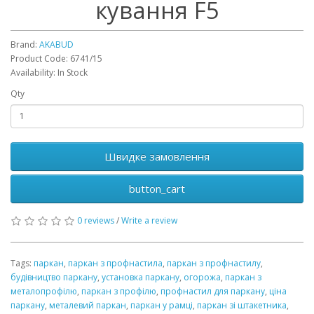
кування F5
Brand:
AKABUD
Product Code: 6741/15
Availability: In Stock
Qty
Швидке замовлення
button_cart
0 reviews
/
Write a review
Tags:
паркан
,
паркан з профнастила
,
паркан з профнастилу
,
будівництво паркану
,
установка паркану
,
огорожа
,
паркан з
металопрофілю
,
паркан з профілю
,
профнастил для паркану
,
ціна
паркану
,
металевий паркан
,
паркан у рамці
,
паркан зі штакетника
,