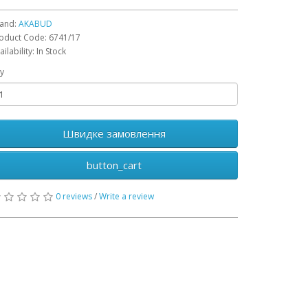
and:
AKABUD
oduct Code: 6741/17
ailability: In Stock
y
Швидке замовлення
button_cart
0 reviews
/
Write a review