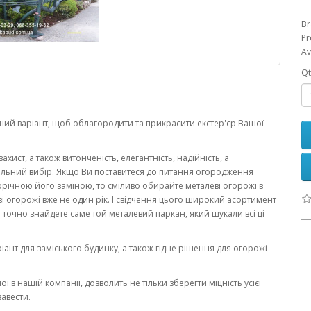
Br
Pr
Av
Qt
ший варіант, щоб облагородити та прикрасити екстер'єр Вашої
хист, а також витонченість, елегантність, надійність, а
ильний вибір. Якщо Ви поставитеся до питання огородження
щорічною його заміною, то сміливо обирайте металеві огорожі в
ві огорожі вже не один рік. І свідчення цього широкий асортимент
точно знайдете саме той металевий паркан, який шукали всі ці
іант для заміського будинку, а також гідне рішення для огорожі
ої в нашій компанії, дозволить не тільки зберегти міцність усієї
завести.