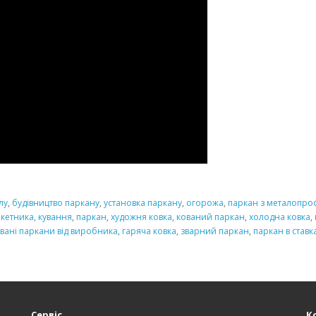
лу
,
будівництво паркану
,
установка паркану
,
огорожа
,
паркан з металопро
акетника
,
кування
,
паркан
,
художня ковка
,
кований паркан
,
холодна ковка
,
вані паркани від виробника
,
гаряча ковка
,
зварний паркан
,
паркан в ставк
Сервіс
К