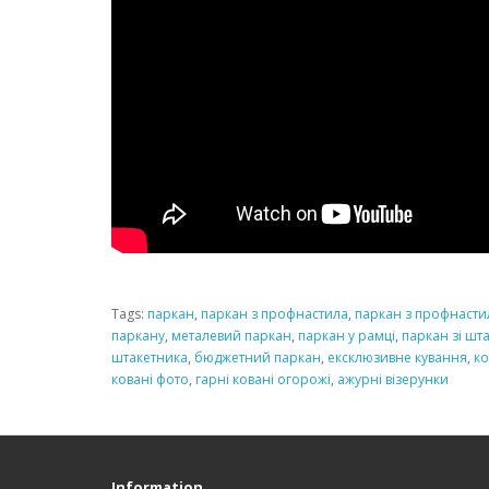
Tags:
паркан
,
паркан з профнастила
,
паркан з профнасти
паркану
,
металевий паркан
,
паркан у рамці
,
паркан зі шт
штакетника
,
бюджетний паркан
,
ексклюзивне кування
,
ко
ковані фото
,
гарні ковані огорожі
,
ажурні візерунки
Information