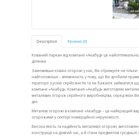
Description
Reviews (0)
Кований паркан від компанії «Акабуд» це найоптимальні
ділянки.
Замовивши ковані огорожі у нас, Ви отримуєте не тільки за
найголовніше – впевненість у тому, що Ви зробили прав
території з усією серйозністю та не бажаєте займатися 
компанії «Акабуд». Компанія «Акабуд» виготовляє метале
металевих огорож серійного виробництва, серед яких Ви 
дні.
Металеві огорожі в компанії «Акабуд» – це найкращий вар
огорожами у секторі комерційної нерухомості.
Висока якість та надійність металевої огорожі, виготовлен
конструкції на довгий час, а й стане предметом сусідньої 