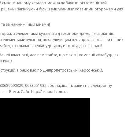
й смак. У нашому каталозі можна побачити різноманітний
 рішень і закінчуючи більш вишуканими кованими огорожами для
 та за найнижчими цінами!
рож з елементами кування від «економ» до «еліт» варіантів.
 з елементами кування, показуючи цим весь професіоналізм наших
майну, то компанія «Акабуд» завжди готова до співпраці!
ашої власності, але пам'ятайте, що фахівці компанії «Акабуд», як
ї кінця.
трукцій. Працюємо по Дніпропетровській, Херсонській,
80689690329, 0683551932 або надішліть запит на електронну
я з Вами. Сайт: http://akabud.com.ua