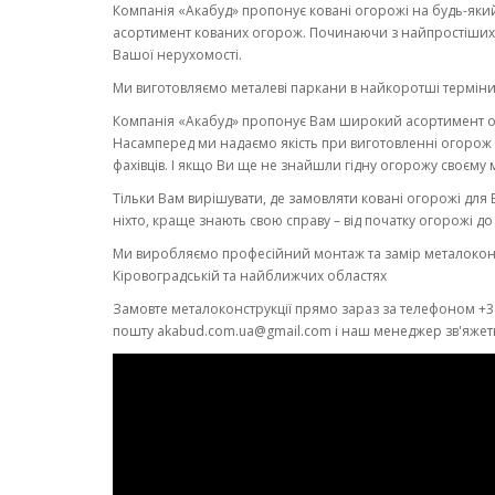
Компанія «Акабуд» пропонує ковані огорожі на будь-яки
асортимент кованих огорож. Починаючи з найпростіших
Вашої нерухомості.
Ми виготовляємо металеві паркани в найкоротші терміни
Компанія «Акабуд» пропонує Вам широкий асортимент ого
Насамперед ми надаємо якість при виготовленні огорож
фахівців. І якщо Ви ще не знайшли гідну огорожу своєму 
Тільки Вам вирішувати, де замовляти ковані огорожі для В
ніхто, краще знають свою справу – від початку огорожі до ї
Ми виробляємо професійний монтаж та замір металоконс
Кіровоградській та найближчих областях
Замовте металоконструкції прямо зараз за телефоном +3
пошту akabud.com.ua@gmail.com і наш менеджер зв'яжетьс