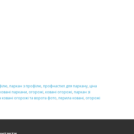
філю
,
паркан з профілю
,
профнастил для паркану
,
ціна
ковані паркани
,
огорожі
,
ковані огорожі
,
паркан зі
а ковані огорожі та ворота фото
,
перила ковані
,
огорожі
онтакти