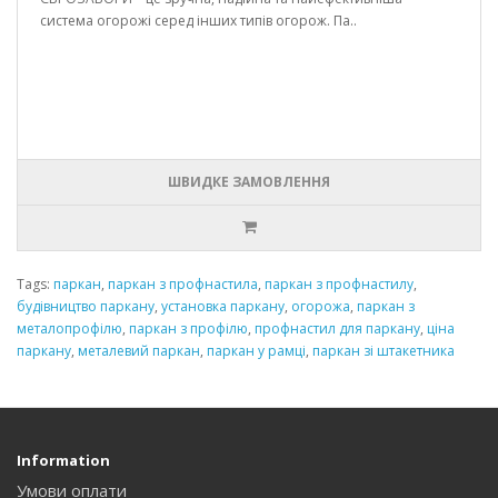
система огорожі серед інших типів огорож. Па..
ШВИДКЕ ЗАМОВЛЕННЯ
Tags:
паркан
,
паркан з профнастила
,
паркан з профнастилу
,
будівництво паркану
,
установка паркану
,
огорожа
,
паркан з
металопрофілю
,
паркан з профілю
,
профнастил для паркану
,
ціна
паркану
,
металевий паркан
,
паркан у рамці
,
паркан зі штакетника
Information
Умови оплати