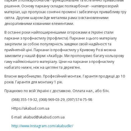
паркан з полікарбонатом - функціональне та естетично привабливе
рішення. Основу паркану складає полікарбонат - напівпрозорий
матеріал, що пропускає сонячні промені і забезпечує привабливу гру
світла. Другим шаром йде металева рама із встановленими
декоративними кованими елементами.
В останні роки найпоширенішими огорожами
в Укра
їні стали
паркани з профнастилу (профлиста). Паркани з цього матеріалу
закріпили за собою популярність завдяки своїй надійності та
прийнятній ціні. Паркани із профнастилу у Кривому Розі можна
замовити у нашій фірмі «Акабуд». Ми пропонуємо багату кольорову
гаму найякіснішого матеріалу. Ціни на паркани з профнастилу
набагато нижчі, ніж на цегляні та дерев'яні.
Власне виробництво. Професійний монтаж. Гарантія продукції до 10
років. Гарантія для монтажу 1 рік.
Працюємо по всій Україні с доставкою. Оплата нал., або б/н.
(068) 355-19-32, (068) 969-03-29, (097) 574-75-98
Https://akabud.com.ua
E-mail: akabud@akabud.com.ua
http://www.Instagram.com/akabudkr/