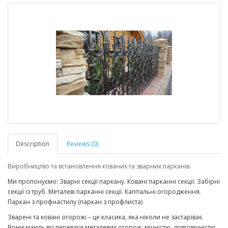
Description
Reviews (0)
Виробництво та встановлення кованих та зварних парканів.
Ми пропонуємо: Зварні секції паркану. Ковані парканні секції. Забірні
секції із труб. Металеві парканні секції. Капітальні огородження
.
Паркан з профнастилу (паркан з профлиста)
Зварені та ковані огорожі – це класика, яка ніколи не застаріває.
Вони мають всі переваги металевих огорож: міцністю, довговічністю,