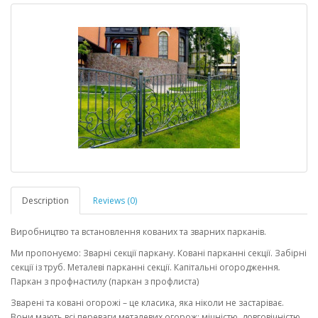
Description
Reviews (0)
Виробництво та встановлення кованих та зварних парканів.
Ми пропонуємо: Зварні секції паркану. Ковані парканні секції. Забірні
секції із труб. Металеві парканні секції. Капітальні огородження
.
Паркан з профнастилу (паркан з профлиста)
Зварені та ковані огорожі – це класика, яка ніколи не застаріває.
Вони мають всі переваги металевих огорож: міцністю, довговічністю,