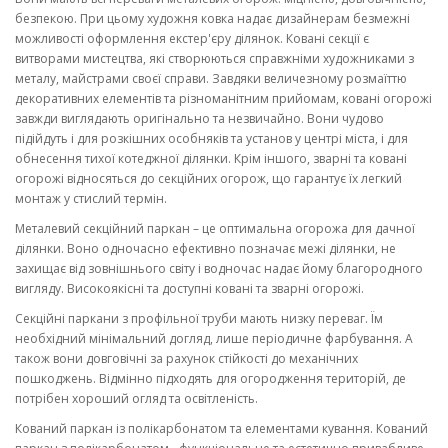
безпекою. При цьому художня ковка надає дизайнерам безмежні
можливості оформлення екстер'єру ділянок. Ковані секції є
витворами мистецтва, які створюються справжніми художниками з
металу, майстрами своєї справи. Завдяки величезному розмаїттю
декоративних елементів та різноманітним прийомам, ковані огорожі
завжди виглядають оригінально та незвичайно. Вони чудово
підійдуть і для розкішних особняків та установ у центрі міста, і для
обнесення тихої котеджної ділянки. Крім іншого, зварні та ковані
огорожі відносяться до секційних огорож, що гарантує їх легкий
монтаж у стислий термін.
Металевий секційний паркан – це оптимальна огорожа для дачної
ділянки. Воно одночасно ефективно позначає межі ділянки, не
захищає від зовнішнього світу і водночас надає йому благородного
вигляду. Високоякісні та доступні ковані та зварні огорожі.
Секційні паркани з профільної труби мають низку переваг. Їм
необхідний мінімальний догляд, лише періодичне фарбування. А
також вони довговічні за рахунок стійкості до механічних
пошкоджень. Відмінно підходять для огородження територій, де
потрібен хороший огляд та освітленість.
Кований паркан із полікарбонатом та елементами кування. Кований