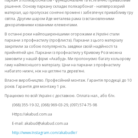
паркан з полікарбонатом - функціональне та естетично привабливе
рішення. Основу паркану складає полікарбонат - напівпрозорий
матеріал, що пропускає сонячні промені і забезпечує привабливу гру
світла. Другим шаром йде металева рама із встановленими
декоративними кованими елементами.
В останні роки найпоширенішими огорожами
в Укра
їні стали
паркани з профнастилу (профлиста). Паркани з цього матеріалу
закріпили за собою популярність завдяки своїй надійності та
прийнятній ціні. Паркани із профнастилу у Кривому Розі можна
замовити у нашій фірмі «Акабуд». Ми пропонуємо багату кольорову
гаму найякіснішого матеріалу. Ціни на паркани з профнастилу
набагато нижчі, ніж на цегляні та дерев'яні.
Власне виробництво. Професійний монтаж. Гарантія продукції до 10
років. Гарантія для монтажу 1 рік.
Працюємо по всій Україні с доставкою. Оплата нал., або б/н.
(068) 355-19-32, (068) 969-03-29, (097) 574-75-98
Https://akabud.com.ua
E-mail: akabud@akabud.com.ua
http://www.Instagram.com/akabudkr/