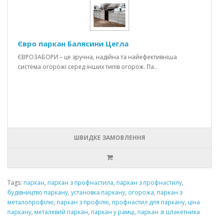
Євро паркан Балясини Цегла
ЄВРОЗАБОРИ – це зручна, надійна та найефективніша
система огорожі серед інших типів огорож. Па..
ШВИДКЕ ЗАМОВЛЕННЯ
Tags:
паркан
,
паркан з профнастила
,
паркан з профнастилу
,
будівництво паркану
,
установка паркану
,
огорожа
,
паркан з
металопрофілю
,
паркан з профілю
,
профнастил для паркану
,
ціна
паркану
,
металевий паркан
,
паркан у рамці
,
паркан зі штакетника