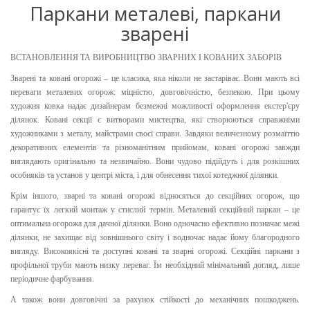
Паркани металеві, паркани
зварені
ВСТАНОВЛЕННЯ ТА ВИРОБНИЦТВО ЗВАРНИХ І КОВАНИХ ЗАБОРІВ
Зварені та ковані огорожі – це класика, яка ніколи не застаріває. Вони мають всі
переваги металевих огорож: міцністю, довговічністю, безпекою. При цьому
художня ковка надає дизайнерам безмежні можливості оформлення екстер'єру
ділянок. Ковані секції є витворами мистецтва, які створюються справжніми
художниками з металу, майстрами своєї справи. Завдяки величезному розмаїттю
декоративних елементів та різноманітним прийомам, ковані огорожі завжди
виглядають оригінально та незвичайно. Вони чудово підійдуть і для розкішних
особняків та установ у центрі міста, і для обнесення тихої котеджної ділянки.
Крім іншого, зварні та ковані огорожі відносяться до секційних огорож, що
гарантує їх легкий монтаж у стислий термін. Металевий секційний паркан – це
оптимальна огорожа для дачної ділянки. Воно одночасно ефективно позначає межі
ділянки, не захищає від зовнішнього світу і водночас надає йому благородного
вигляду. Високоякісні та доступні ковані та зварні огорожі. Секційні паркани з
профільної труби мають низку переваг. Їм необхідний мінімальний догляд, лише
періодичне фарбування.
А також вони довговічні за рахунок стійкості до механічних пошкоджень.