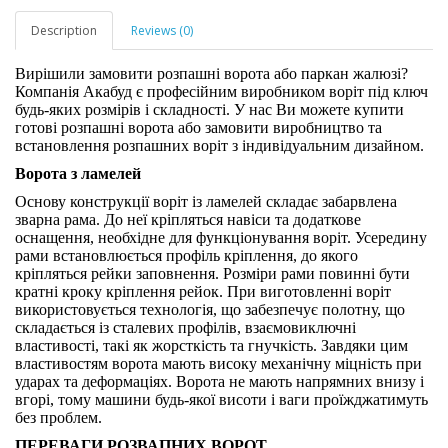
Description
Reviews (0)
Вирішили замовити розпашні ворота або паркан жалюзі?
Компанія Акабуд є професійним виробником воріт під ключ
будь-яких розмірів і складності. У нас Ви можете купити
готові розпашні ворота або замовити виробництво та
встановлення розпашних воріт з індивідуальним дизайном.
Ворота з ламелей
Основу конструкції воріт із ламелей складає забарвлена
зварна рама. До неї кріпляться навіси та додаткове
оснащення, необхідне для функціонування воріт. Усередину
рами встановлюється профіль кріплення, до якого
кріпляться рейки заповнення. Розміри рами повинні бути
кратні кроку кріплення рейок. При виготовленні воріт
використовується технологія, що забезпечує полотну, що
складається із сталевих профілів, взаємовиключні
властивості, такі як жорсткість та гнучкість. Завдяки цим
властивостям ворота мають високу механічну міцність при
ударах та деформаціях. Ворота не мають напрямних внизу і
вгорі, тому машини будь-якої висоти і ваги проїжджатимуть
без проблем.
ПЕРЕВАГИ РОЗВАПНИХ ВОРОТ