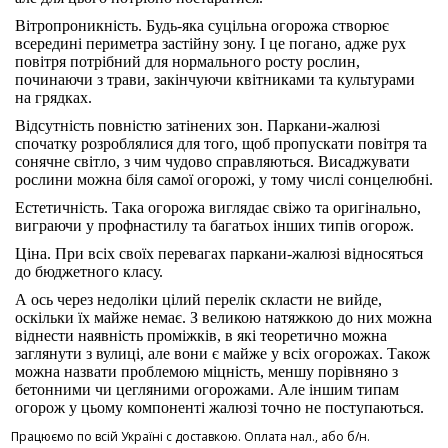
Вітропроникність. Будь-яка суцільна огорожа створює
всередині периметра застійну зону. І це погано, адже рух
повітря потрібний для нормального росту рослин,
починаючи з трави, закінчуючи квітниками та культурами
на грядках.
Відсутність повністю затінених зон. Паркани-жалюзі
спочатку розроблялися для того, щоб пропускати повітря та
сонячне світло, з чим чудово справляються. Висаджувати
рослини можна біля самої огорожі, у тому числі сонцелюбні.
Естетичність. Така огорожа виглядає свіжо та оригінально,
виграючи у профнастилу та багатьох інших типів огорож.
Ціна. При всіх своїх перевагах паркани-жалюзі відносяться
до бюджетного класу.
А ось через недоліки цілий перелік скласти не вийде,
оскільки їх майже немає. З великою натяжкою до них можна
віднести наявність проміжків, в які теоретично можна
заглянути з вулиці, але вони є майже у всіх огорожах. Також
можна назвати проблемою міцність, меншу порівняно з
бетонними чи цегляними огорожами. Але іншим типам
огорож у цьому компоненті жалюзі точно не поступаються.
Працюємо по всій Україні с доставкою. Оплата нал., або б/н.