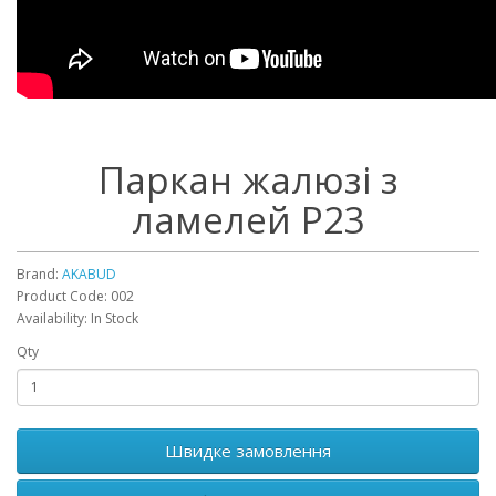
Паркан жалюзі з
ламелей Р23
Brand:
AKABUD
Product Code: 002
Availability: In Stock
Qty
Швидке замовлення