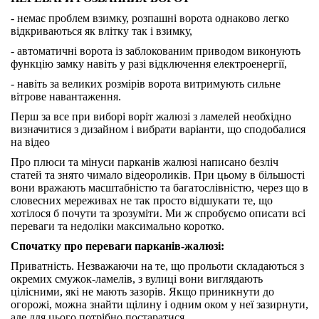
- немає проблем взимку, розпашні ворота однаково легко
відкриваються як влітку так і взимку,
- автоматичні ворота із заблокованим приводом виконують
функцію замку навіть у разі відключення електроенергії,
- навіть за великих розмірів ворота витримують сильне
вітрове навантаження.
Перш за все при виборі воріт жалюзі з ламелей необхідно
визначитися з дизайном і вибрати варіанти, що сподобалися
на відео
Про плюси та мінуси парканів жалюзі написано безліч
статей та знято чимало відеороликів. При цьому в більшості
вони вражають масштабністю та багатослівністю, через що в
словесних мереживах не так просто відшукати те, що
хотілося б почути та зрозуміти. Ми ж спробуємо описати всі
переваги та недоліки максимально коротко.
Спочатку про переваги парканів-жалюзі:
Приватність. Незважаючи на те, що прольоти складаються з
окремих смужок-ламелів, з вулиці вони виглядають
цілісними, які не мають зазорів. Якщо приникнути до
огорожі, можна знайти щілину і одним оком у неї зазирнути,
але для цього потрібно постаратися.