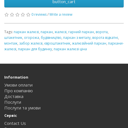
button_cart
0 reviews
/
Write a review
Tags:
паркан жалюзі
,
паркан
,
жалюзі
,
гарний паркан
,
ворота
,
штакетник
,
огорожа
,
будівництво
,
паркан з металу
,
ворота відкатні
,
монтаж
,
забор жалюзі
,
євроштакетник
,
жалюзійний паркан
,
паркани-
жалюзі
,
паркан для будинку
,
паркан жалюзі ціна
Information
Умови оплати
Про компанію
Доставка
Послуги
Послуги та умови
Сервіс
Contact Us