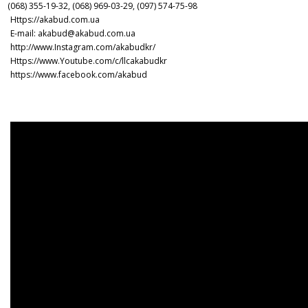
(068) 355-19-32, (068) 969-03-29, (097) 574-75-98
Https://akabud.com.ua
E-mail: akabud@akabud.com.ua
http://www.Instagram.com/akabudkr/
Https://www.Youtube.com/c/llcakabudkr
⠀
https://www.facebook.com/akabud