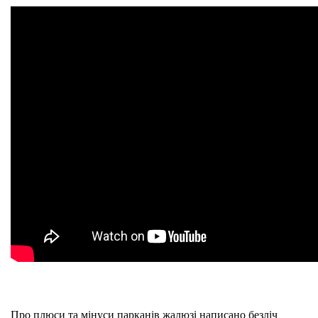
Про плюси та мінуси парканів жалюзі написано безліч