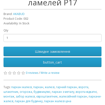
ламелей Р17
Brand:
AKABUD
Product Code: 002
Availability: In Stock
Qty
Швидке замовлення
button_cart
0 reviews
/
Write a review
Tags:
паркан жалюзі
,
паркан
,
жалюзі
,
гарний паркан
,
ворота
,
штакетник
,
огорожа
,
будівництво
,
паркан з металу
,
ворота відкатні
,
монтаж
,
забор жалюзі
,
євроштакетник
,
жалюзійний паркан
,
паркани-
жалюзі
,
паркан для будинку
,
паркан жалюзі ціна