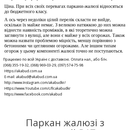
Ціна. При всіх своїх перевагах паркани-жалюзі відносяться
до бюджетного класу.
А ось через недоліки цілий перелік скласти не вийде,
оскільки їх майже немає. З великою натяжкою до них можна
віднести наявність проміжків, в які теоретично можна
заглянути з вулиці, але вони є майже у всіх огорожах. Також
можна назвати проблемою міцність, меншу порівняно з
бетонними чи цегляними огорожами. Але іншим типам
огорож у цьому компоненті жалюзі точно не поступаються.
Працюємо по всій Україні с доставкою. Оплата нал., або б/н.
(068) 355-19-32, (068) 969-03-29, (097) 574-75-98
Https://akabud.com.ua
E-mail: akabud@akabud.com.ua
http://www.Instagram.com/akabudkr/
Https://www.Youtube.com/c/llcakabudkr
⠀
https://www.facebook.com/akabud
Паркан жалюзі з