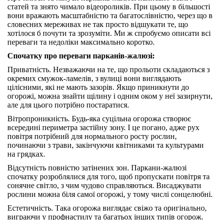
статей та знято чимало відеороликів. При цьому в більшості
вони вражають масштабністю та багатослівністю, через що в
словесних мереживах не так просто відшукати те, що
хотілося б почути та зрозуміти. Ми ж спробуємо описати всі
переваги та недоліки максимально коротко.
Спочатку про переваги парканів-жалюзі:
Приватність. Незважаючи на те, що прольоти складаються з
окремих смужок-ламелів, з вулиці вони виглядають
цілісними, які не мають зазорів. Якщо приникнути до
огорожі, можна знайти щілину і одним оком у неї зазирнути,
але для цього потрібно постаратися.
Вітропроникність. Будь-яка суцільна огорожа створює
всередині периметра застійну зону. І це погано, адже рух
повітря потрібний для нормального росту рослин,
починаючи з трави, закінчуючи квітниками та культурами
на грядках.
Відсутність повністю затінених зон. Паркани-жалюзі
спочатку розроблялися для того, щоб пропускати повітря та
сонячне світло, з чим чудово справляються. Висаджувати
рослини можна біля самої огорожі, у тому числі сонцелюбні.
Естетичність. Така огорожа виглядає свіжо та оригінально,
виграючи у профнастилу та багатьох інших типів огорож.