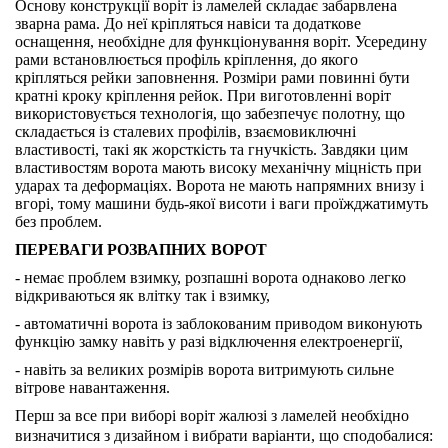
Основу конструкції воріт із ламелей складає забарвлена
зварна рама. До неї кріпляться навіси та додаткове
оснащення, необхідне для функціонування воріт. Усередину
рами встановлюється профіль кріплення, до якого
кріпляться рейки заповнення. Розміри рами повинні бути
кратні кроку кріплення рейок. При виготовленні воріт
використовується технологія, що забезпечує полотну, що
складається із сталевих профілів, взаємовиключні
властивості, такі як жорсткість та гнучкість. Завдяки цим
властивостям ворота мають високу механічну міцність при
ударах та деформаціях. Ворота не мають напрямних внизу і
вгорі, тому машини будь-якої висоти і ваги проїжджатимуть
без проблем.
ПЕРЕВАГИ РОЗВАПНИХ ВОРОТ
- немає проблем взимку, розпашні ворота однаково легко
відкриваються як влітку так і взимку,
- автоматичні ворота із заблокованим приводом виконують
функцію замку навіть у разі відключення електроенергії,
- навіть за великих розмірів ворота витримують сильне
вітрове навантаження.
Перш за все при виборі воріт жалюзі з ламелей необхідно
визначитися з дизайном і вибрати варіанти, що сподобалися: