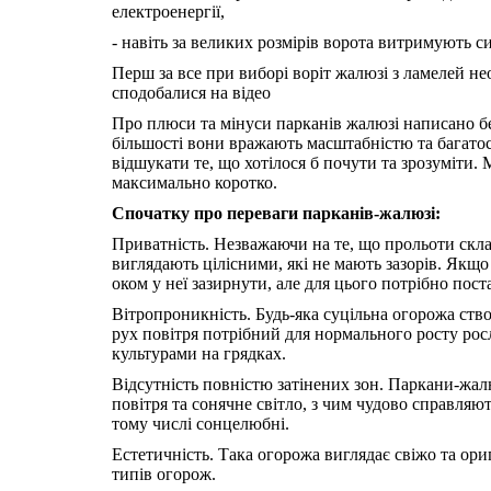
електроенергії,
- навіть за великих розмірів ворота витримують с
Перш за все при виборі воріт жалюзі з ламелей не
сподобалися на відео
Про плюси та мінуси парканів жалюзі написано бе
більшості вони вражають масштабністю та багатос
відшукати те, що хотілося б почути та зрозуміти.
максимально коротко.
Спочатку про переваги парканів-жалюзі:
Приватність. Незважаючи на те, що прольоти скла
виглядають цілісними, які не мають зазорів. Якщ
оком у неї зазирнути, але для цього потрібно пост
Вітропроникність. Будь-яка суцільна огорожа ство
рух повітря потрібний для нормального росту рос
культурами на грядках.
Відсутність повністю затінених зон. Паркани-жал
повітря та сонячне світло, з чим чудово справляю
тому числі сонцелюбні.
Естетичність. Така огорожа виглядає свіжо та ор
типів огорож.