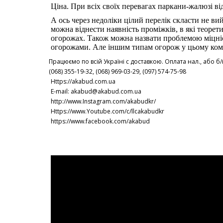
Ціна. При всіх своїх перевагах паркани-жалюзі ві
А ось через недоліки цілий перелік скласти не ви
можна віднести наявність проміжків, в які теорети
огорожах. Також можна назвати проблемою міцні
огорожами. Але іншим типам огорож у цьому ком
Працюємо по всій Україні с доставкою. Оплата нал., або б/
(068) 355-19-32, (068) 969-03-29, (097) 574-75-98
Https://akabud.com.ua
E-mail: akabud@akabud.com.ua
http://www.Instagram.com/akabudkr/
Https://www.Youtube.com/c/llcakabudkr
⠀
https://www.facebook.com/akabud