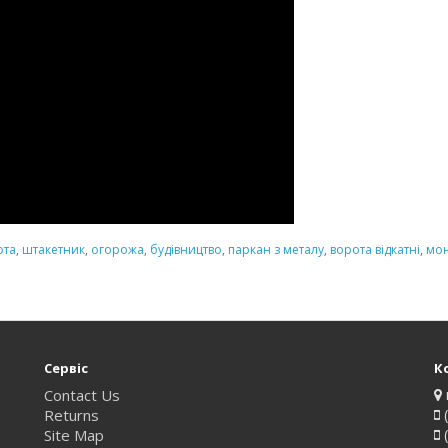
ота
,
штакетник
,
огорожа
,
будівництво
,
паркан з металу
,
ворота відкатні
,
мо
Сервіс
К
Contact Us
Returns
(
Site Map
(