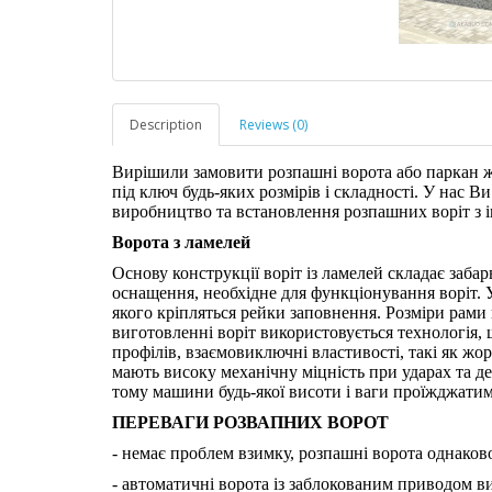
Description
Reviews (0)
Вирішили замовити розпашні ворота або паркан 
під ключ будь-яких розмірів і складності. У нас 
виробництво та встановлення розпашних воріт з 
Ворота з ламелей
Основу конструкції воріт із ламелей складає забар
оснащення, необхідне для функціонування воріт. 
якого кріпляться рейки заповнення. Розміри рами
виготовленні воріт використовується технологія, 
профілів, взаємовиключні властивості, такі як жо
мають високу механічну міцність при ударах та д
тому машини будь-якої висоти і ваги проїжджатим
ПЕРЕВАГИ РОЗВАПНИХ ВОРОТ
- немає проблем взимку, розпашні ворота однаково
- автоматичні ворота із заблокованим приводом в