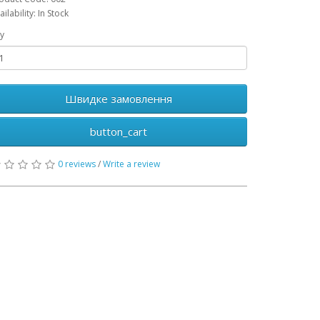
ailability: In Stock
y
Швидке замовлення
button_cart
0 reviews
/
Write a review