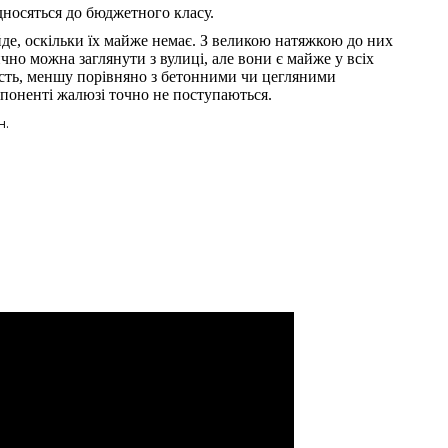
дносяться до бюджетного класу.
йде, оскільки їх майже немає. З великою натяжкою до них
чно можна заглянути з вулиці, але вони є майже у всіх
сть, меншу порівняно з бетонними чи цегляними
поненті жалюзі точно не поступаються.
н.