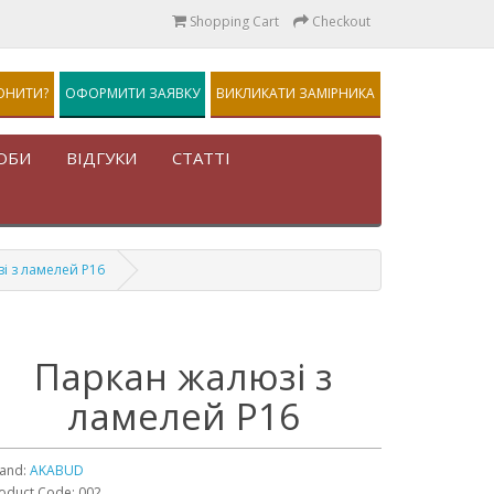
Shopping Cart
Checkout
ОНИТИ?
ОФОРМИТИ ЗАЯВКУ
ВИКЛИКАТИ ЗАМІРНИКА
ОБИ
ВІДГУКИ
СТАТТІ
і з ламелей Р16
Паркан жалюзі з
ламелей Р16
and:
AKABUD
oduct Code: 002