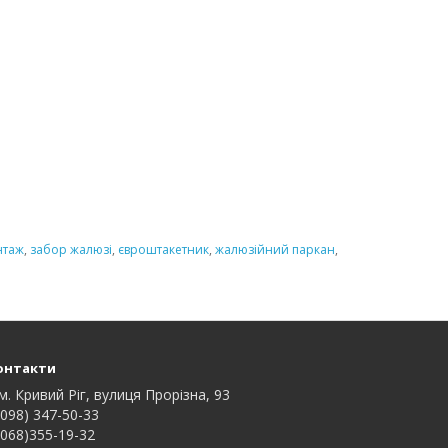
нтаж
,
забор жалюзі
,
євроштакетник
,
жалюзійний паркан
,
онтакти
м. Кривий Ріг, вулиця Прорізна, 93
098) 347-50-33
068)355-19-32