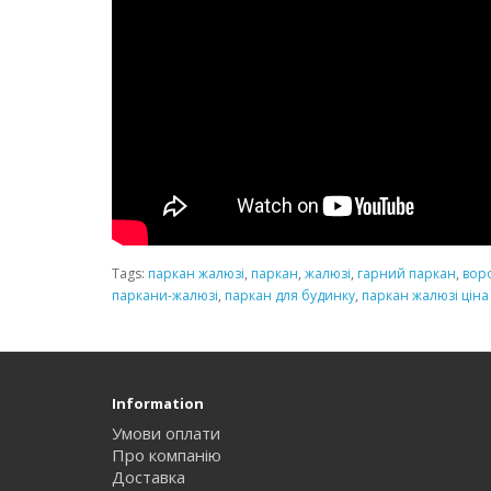
Tags:
паркан жалюзі
,
паркан
,
жалюзі
,
гарний паркан
,
вор
паркани-жалюзі
,
паркан для будинку
,
паркан жалюзі ціна
Information
Умови оплати
Про компанію
Доставка