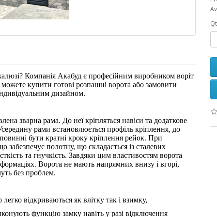
Av
Qt
жалюзі? Компанія Акабуд є професійним виробником воріт
Ви можете купити готові розпашні ворота або замовити
індивідуальним дизайном.
влена зварна рама. До неї кріпляться навіси та додаткове
Усередину рами встановлюється профіль кріплення, до
 повинні бути кратні кроку кріплення рейок. При
що забезпечує полотну, що складається із сталевих
рсткість та гнучкість. Завдяки цим властивостям ворота
еформаціях. Ворота не мають напрямних внизу і вгорі,
уть без проблем.
 легко відкриваються як влітку так і взимку,
иконують функцію замку навіть у разі відключення