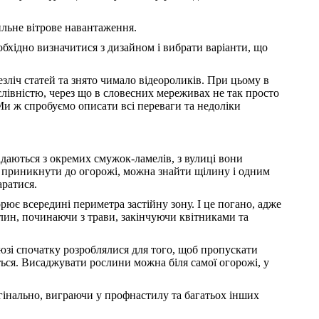
ильне вітрове навантаження.
обхідно визначитися з дизайном і вибрати варіанти, що
зліч статей та знято чимало відеороликів. При цьому в
лівністю, через що в словесних мереживах не так просто
 Ми ж спробуємо описати всі переваги та недоліки
даються з окремих смужок-ламелів, з вулиці вони
о приникнути до огорожі, можна знайти щілину і одним
аратися.
рює всередині периметра застійну зону. І це погано, адже
лин, починаючи з трави, закінчуючи квітниками та
юзі спочатку розроблялися для того, щоб пропускати
ться. Висаджувати рослини можна біля самої огорожі, у
игінально, виграючи у профнастилу та багатьох інших