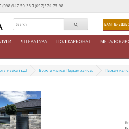
(098)347-50-33
(097)574-75-98
ВАМ ПЕРЕДЗВ
ЛУГИ
ЛІТЕРАТУРА
ПОЛІКАРБОНАТ
МЕТАЛОВИР
, навіси і т.д.)
Ворота жалюзі. Паркан жалюзі.
Паркан жалюз
Br
Pr