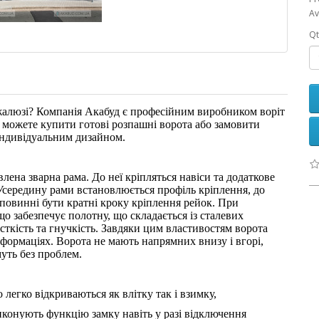
Av
Qt
жалюзі? Компанія Акабуд є професійним виробником воріт
Ви можете купити готові розпашні ворота або замовити
індивідуальним дизайном.
влена зварна рама. До неї кріпляться навіси та додаткове
Усередину рами встановлюється профіль кріплення, до
 повинні бути кратні кроку кріплення рейок. При
що забезпечує полотну, що складається із сталевих
рсткість та гнучкість. Завдяки цим властивостям ворота
еформаціях. Ворота не мають напрямних внизу і вгорі,
уть без проблем.
 легко відкриваються як влітку так і взимку,
иконують функцію замку навіть у разі відключення