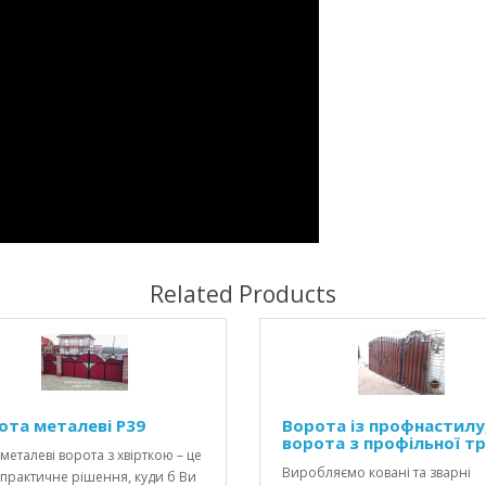
Related Products
ота металеві P39
Ворота із профнастилу
ворота з профільної т
металеві ворота з хвірткою – це
Виробляємо ковані та зварні
практичне рішення, куди б Ви