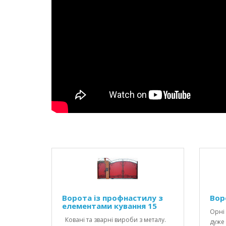
Ворота із профнастилу з
Вор
елементами кування 15
Орні 
Ковані та зварні вироби з металу.
дуже 