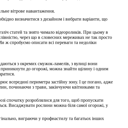
ильне вітрове навантаження.
обхідно визначитися з дизайном і вибрати варіанти, що
зліч статей та знято чимало відеороликів. При цьому в
лівністю, через що в словесних мереживах не так просто
 Ми ж спробуємо описати всі переваги та недоліки
даються з окремих смужок-ламелів, з вулиці вони
о приникнути до огорожі, можна знайти щілину і одним
аратися.
рює всередині периметра застійну зону. І це погано, адже
лин, починаючи з трави, закінчуючи квітниками та
юзі спочатку розроблялися для того, щоб пропускати
ться. Висаджувати рослини можна біля самої огорожі, у
игінально, виграючи у профнастилу та багатьох інших