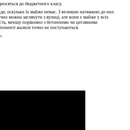
дносяться до бюджетного класу.
йде, оскільки їх майже немає. З великою натяжкою до них
чно можна заглянути з вулиці, але вони є майже у всіх
сть, меншу порівняно з бетонними чи цегляними
поненті жалюзі точно не поступаються.
н.