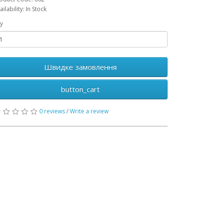
ailability: In Stock
y
Швидке замовлення
button_cart
0 reviews
/
Write a review