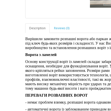
Description
Reviews (0)
Вирішили замовити розпашні ворота або паркан 
під ключ будь-яких розмірів і складності. У нас 
виробництво та встановлення розпашних воріт з 
Ворота з ламелей
Основу конструкції воріт із ламелей складає забар
оснащення, необхідне для функціонування воріт. 
якого кріпляться рейки заповнення. Розміри рами
виготовленні воріт використовується технологія, 
профілів, взаємовиключні властивості, такі як жо
мають високу механічну міцність при ударах та д
тому машини будь-якої висоти і ваги проїжджатим
ПЕРЕВАГИ РОЗВАПНИХ ВОРОТ
- немає проблем взимку, розпашні ворота однаково
- автоматичні ворота із заблокованим приводом в