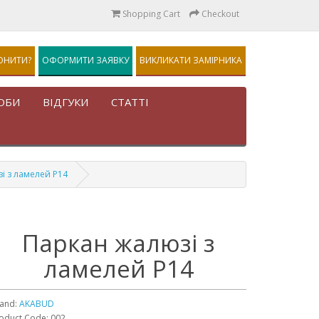
Shopping Cart
Checkout
ОНИТИ?
ОФОРМИТИ ЗАЯВКУ
ВИКЛИКАТИ ЗАМІРНИКА
ОБИ
ВІДГУКИ
СТАТТІ
і з ламелей Р14
Паркан жалюзі з
ламелей Р14
and:
AKABUD
oduct Code: 002