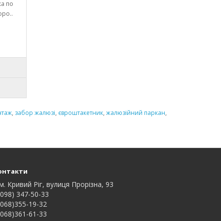
ка по
оро..
нтаж
,
забор жалюзі
,
євроштакетник
,
жалюзійний паркан
,
онтакти
м. Кривий Ріг, вулиця Прорізна, 93
098) 347-50-33
068)355-19-32
068)361-61-33