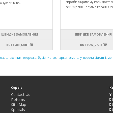
вироби в Кривому Розі. Достав
анували їх вс..
всій Україні Поруччя ковані. Ог
ШВИДКЕ ЗАМОВЛЕННЯ
ШВИДКЕ ЗАМОВЛЕННЯ
BUTTON_CART
BUTTON_CART
ота
,
штакетник
,
огорожа
,
будівництво
,
паркан з металу
,
ворота відкатні
,
мо
Сервіс
К
Contact Us
Returns
(
Site Map
(
Specials
(