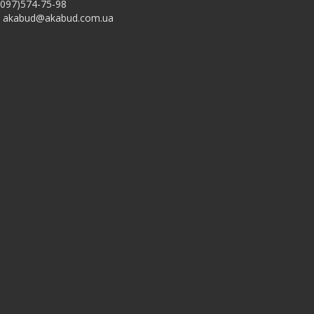
097)574-75-98
akabud@akabud.com.ua