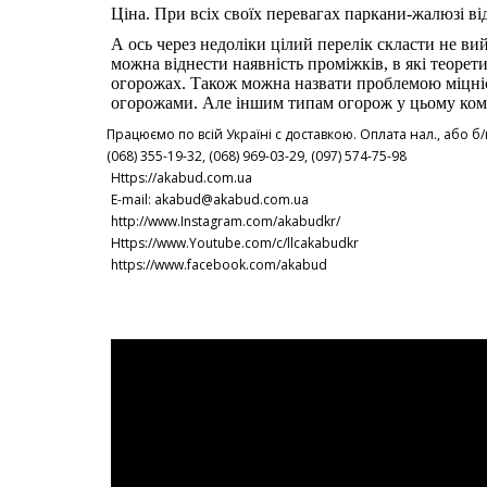
Ціна. При всіх своїх перевагах паркани-жалюзі ві
А ось через недоліки цілий перелік скласти не ви
можна віднести наявність проміжків, в які теорети
огорожах. Також можна назвати проблемою міцні
огорожами. Але іншим типам огорож у цьому ком
Працюємо по всій Україні с доставкою. Оплата нал., або б/
(068) 355-19-32, (068) 969-03-29, (097) 574-75-98
Https://akabud.com.ua
E-mail: akabud@akabud.com.ua
http://www.Instagram.com/akabudkr/
Https://www.Youtube.com/c/llcakabudkr
⠀
https://www.facebook.com/akabud