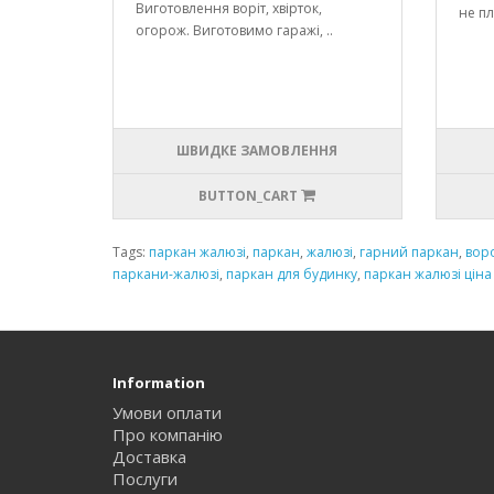
Виготовлення воріт, хвірток,
не пл
огорож. Виготовимо гаражі, ..
ШВИДКЕ ЗАМОВЛЕННЯ
BUTTON_CART
Tags:
паркан жалюзі
,
паркан
,
жалюзі
,
гарний паркан
,
вор
паркани-жалюзі
,
паркан для будинку
,
паркан жалюзі ціна
Information
Умови оплати
Про компанію
Доставка
Послуги