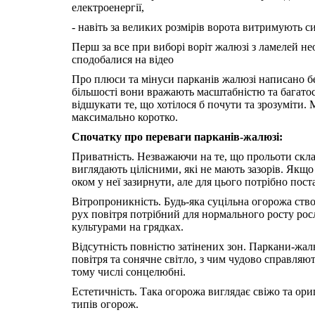
електроенергії,
- навіть за великих розмірів ворота витримують с
Перш за все при виборі воріт жалюзі з ламелей не
сподобалися на відео
Про плюси та мінуси парканів жалюзі написано бе
більшості вони вражають масштабністю та багатос
відшукати те, що хотілося б почути та зрозуміти.
максимально коротко.
Спочатку про переваги парканів-жалюзі:
Приватність. Незважаючи на те, що прольоти скла
виглядають цілісними, які не мають зазорів. Якщ
оком у неї зазирнути, але для цього потрібно пост
Вітропроникність. Будь-яка суцільна огорожа ство
рух повітря потрібний для нормального росту рос
культурами на грядках.
Відсутність повністю затінених зон. Паркани-жал
повітря та сонячне світло, з чим чудово справляю
тому числі сонцелюбні.
Естетичність. Така огорожа виглядає свіжо та ор
типів огорож.