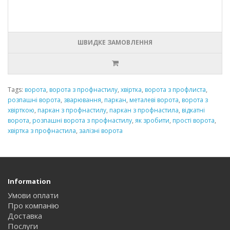
ШВИДКЕ ЗАМОВЛЕННЯ
Tags:
ворота
,
ворота з профнастилу
,
хвіртка
,
ворота з профлиста
,
розпашні ворота
,
зварювання
,
паркан
,
металеві ворота
,
ворота з
хвірткою
,
паркан з профнастилу
,
паркан з профнастила
,
відкатні
ворота
,
розпашні ворота з профнастилу
,
як зробити
,
прості ворота
,
хвіртка з профнастила
,
залізні ворота
Information
Умови оплати
Про компанію
Доставка
Послуги