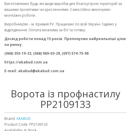
Виготовляємо будь-які види виробів для благоустрою територій за
вашими проектами чи кресленнями. Самостійно виконуємо
монтажні роботи.
Виробництво - м. Кривий Ріг. Працюємо по всій Україні. Їздимо у
відрядження. Оплата можлива за б/г та готівку.
Досвід роботи понад 15 років. Пропонуємо найреальніші ціни
на ринку.
(068) 355-19-32, (068) 969-03-29, (097) 574-75-98
https://akabud.com.ua
E-mail: akabud@akabud.com.ua
Ворота із профнастилу
PP2109133
Brand:
AKABUD
Product Code: PP2109133
Availability: In Stock