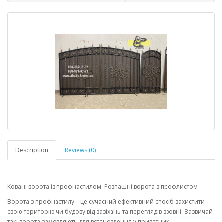
Description
Reviews (0)
Ковані ворота із профнастилом. Розпашні ворота з профлистом
Ворота з профнастилу – це сучасний ефективний спосіб захистити
свою територію чи будову від зазіхань та переглядів ззовні. Зазвичай
такі ворота замовляють для встановлення у приватних