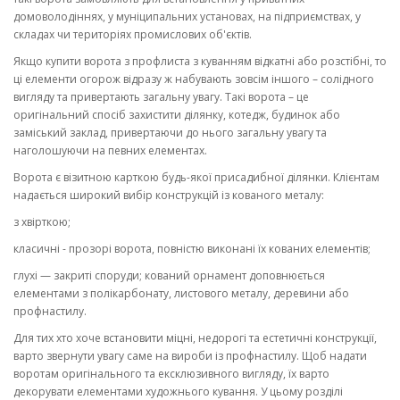
домоволодіннях, у муніципальних установах, на підприємствах, у
складах чи територіях промислових об'єктів.
Якщо купити ворота з профлиста з куванням відкатні або розстібні, то
ці елементи огорож відразу ж набувають зовсім іншого – солідного
вигляду та привертають загальну увагу. Такі ворота – це
оригінальний спосіб захистити ділянку, котедж, будинок або
заміський заклад, привертаючи до нього загальну увагу та
наголошуючи на певних елементах.
Ворота є візитною карткою будь-якої присадибної ділянки. Клієнтам
надається широкий вибір конструкцій із кованого металу:
з хвірткою;
класичні - прозорі ворота, повністю виконані їх кованих елементів;
глухі — закриті споруди; кований орнамент доповнюється
елементами з полікарбонату, листового металу, деревини або
профнастилу.
Для тих хто хоче встановити міцні, недорогі та естетичні конструкції,
варто звернути увагу саме на вироби із профнастилу. Щоб надати
воротам оригінального та ексклюзивного вигляду, їх варто
декорувати елементами художнього кування. У цьому розділі