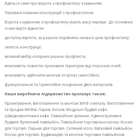
йдеться саме про ворота з профнастилу з куванням.
Переваги кованих конструкцій з профнастилом
Ворота з куванням з профнастилу мають масу переваг. До основних
із них варто віднести:
доступну вартість за рахунок порівняно низької ціни профнастилу;
легкість конструкції;
великий вибір колірних рішень профлиста;
можливість повністю приховати територію від сторонніх очей;
можливість здійснити монтаж огорожі самостійно;
функціональне та гармонійне поєднання двох матеріалів.
Наше виробниче підприємство пропонує також:
Проектування, виготовлення та монтаж МАФ з металу. Виготовлення
та продаж МАФів. Ларків. Кіосків. Модульні будівлі кафе.
Швидкомонтовані кафе. Павільйони зупинки. Адміністративна
будівля. Вуличний павільйон. Павільйони торговельні кіоски. Кіоски
для торгівлі. Ларьки для торгівлі. Скляний кіоск. Квітковий павільйон.
Кіоски для торгівлі. Будівництво та монтаж торгових павільйонів.