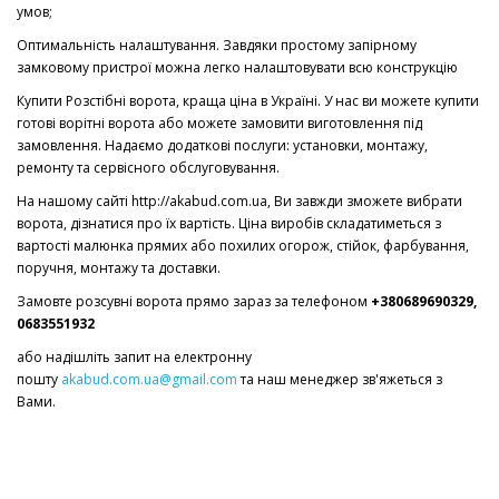
умов;
Оптимальність налаштування. Завдяки простому запірному
замковому пристрої можна легко налаштовувати всю конструкцію
Купити Розстібні ворота, краща ціна в Україні. У нас ви можете купити
готові ворітні ворота або можете замовити виготовлення під
замовлення. Надаємо додаткові послуги: установки, монтажу,
ремонту та сервісного обслуговування.
На нашому сайті http://akabud.com.ua, Ви завжди зможете вибрати
ворота, дізнатися про їх вартість. Ціна виробів складатиметься з
вартості малюнка прямих або похилих огорож, стійок, фарбування,
поручня, монтажу та доставки.
Замовте розсувні ворота прямо зараз за телефоном
+380689690329,
0683551932
або надішліть запит на електронну
пошту
akabud.com.ua@gmail.com
та наш менеджер зв'яжеться з
Вами.