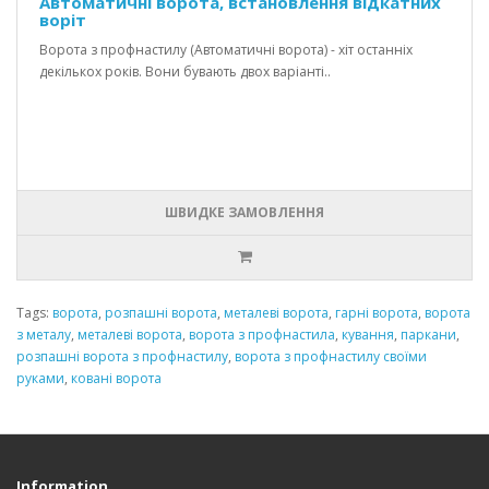
Автоматичні ворота, встановлення відкатних
воріт
Ворота з профнастилу (Автоматичні ворота) - хіт останніх
декількох років. Вони бувають двох варіанті..
ШВИДКЕ ЗАМОВЛЕННЯ
Tags:
ворота
,
розпашні ворота
,
металеві ворота
,
гарні ворота
,
ворота
з металу
,
металеві ворота
,
ворота з профнастила
,
кування
,
паркани
,
розпашні ворота з профнастилу
,
ворота з профнастилу своїми
руками
,
ковані ворота
Information