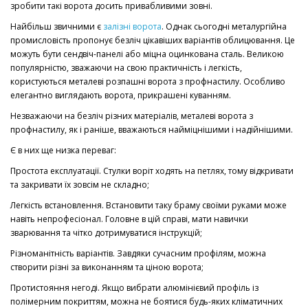
зробити такі ворота досить привабливими зовні.
Найбільш звичними є
залізні ворота
. Однак сьогодні металургійна
промисловість пропонує безліч цікавіших варіантів облицювання. Це
можуть бути сендвіч-панелі або міцна оцинкована сталь. Великою
популярністю, зважаючи на свою практичність і легкість,
користуються металеві розпашні ворота з профнастилу. Особливо
елегантно виглядають ворота, прикрашені куванням.
Незважаючи на безліч різних матеріалів, металеві ворота з
профнастилу, як і раніше, вважаються найміцнішими і надійнішими.
Є в них ще низка переваг:
Простота експлуатації. Стулки воріт ходять на петлях, тому відкривати
та закривати їх зовсім не складно;
Легкість встановлення. Встановити таку браму своїми руками може
навіть непрофесіонал. Головне в цій справі, мати навички
зварювання та чітко дотримуватися інструкцій;
Різноманітність варіантів. Завдяки сучасним профілям, можна
створити різні за виконанням та ціною ворота;
Протистояння негоді. Якщо вибрати алюмінієвий профіль із
полімерним покриттям, можна не боятися будь-яких кліматичних