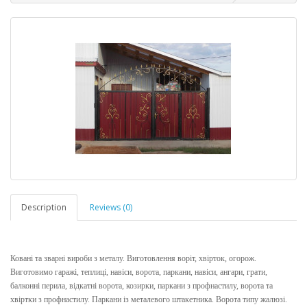
Description
Reviews (0)
Ковані та зварні вироби з металу. Виготовлення воріт, хвірток, огорож.
Виготовимо гаражі, теплиці, навіси, ворота, паркани, навіси, ангари, грати,
балконні перила, відкатні ворота, козирки, паркани з профнастилу, ворота та
хвіртки з профнастилу. Паркани із металевого штакетника. Ворота типу жалюзі.