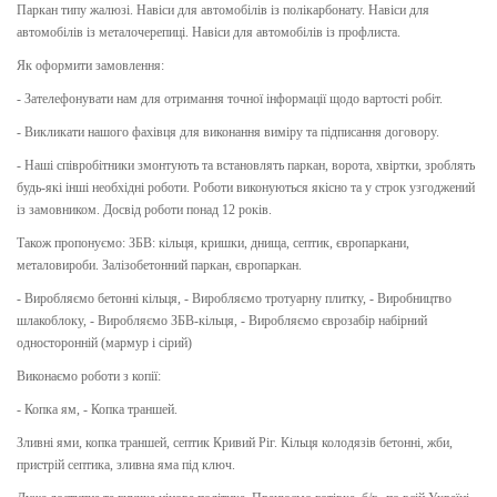
Паркан типу жалюзі. Навіси для автомобілів із полікарбонату. Навіси для
автомобілів із металочерепиці. Навіси для автомобілів із профлиста.
Як оформити замовлення:
- Зателефонувати нам для отримання точної інформації щодо вартості робіт.
- Викликати нашого фахівця для виконання виміру та підписання договору.
- Наші співробітники змонтують та встановлять паркан, ворота, хвіртки, зроблять
будь-які інші необхідні роботи. Роботи виконуються якісно та у строк узгоджений
із замовником. Досвід роботи понад 12 років.
Також пропонуємо: ЗБВ: кільця, кришки, днища, септик, європаркани,
металовироби. Залізобетонний паркан, європаркан.
- Виробляємо бетонні кільця, - Виробляємо тротуарну плитку, - Виробництво
шлакоблоку, - Виробляємо ЗБВ-кільця, - Виробляємо єврозабір набірний
односторонній (мармур і сірий)
Виконаємо роботи з копії:
- Копка ям, - Копка траншей.
Зливні ями, копка траншей, септик Кривий Ріг. Кільця колодязів бетонні, жби,
пристрій септика, зливна яма під ключ.