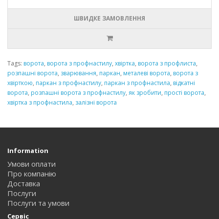
ШВИДКЕ ЗАМОВЛЕННЯ
Tags:
ворота
,
ворота з профнастилу
,
хвіртка
,
ворота з профлиста
,
розпашні ворота
,
зварювання
,
паркан
,
металеві ворота
,
ворота з
хвірткою
,
паркан з профнастилу
,
паркан з профнастила
,
відкатні
ворота
,
розпашні ворота з профнастилу
,
як зробити
,
прості ворота
,
хвіртка з профнастила
,
залізні ворота
Information
Умови оплати
Про компанію
Доставка
Послуги
Послуги та умови
Сервіс