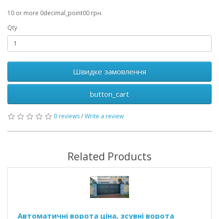
10 or more 0decimal_point00 грн.
Qty
Швидке замовлення
button_cart
0 reviews
/
Write a review
Related Products
Автоматичні ворота ціна, зсувні ворота