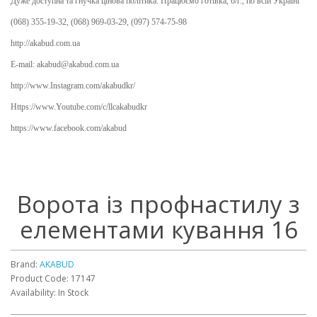
Дуже доступна та гнучка цінова політика. Працюємо готівка, б/г., по всій Україні
(068) 355-19-32, (068) 969-03-29, (097) 574-75-98
http://akabud.com.ua
E-mail: akabud@akabud.com.ua
http://www.Instagram.com/akabudkr/
Https://www.Youtube.com/c/llcakabudkr ⠀
https://www.facebook.com/akabud
Ворота із профнастилу з
елементами кування 16
Brand:
AKABUD
Product Code: 17147
Availability: In Stock