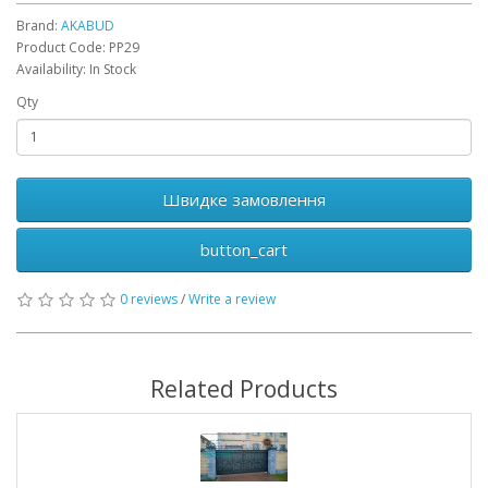
Brand:
AKABUD
Product Code: PP29
Availability: In Stock
Qty
Швидке замовлення
button_cart
0 reviews
/
Write a review
Related Products