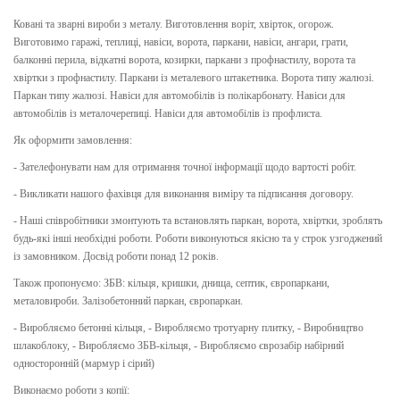
Ковані та зварні вироби з металу. Виготовлення воріт, хвірток, огорож.
Виготовимо гаражі, теплиці, навіси, ворота, паркани, навіси, ангари, грати,
балконні перила, відкатні ворота, козирки, паркани з профнастилу, ворота та
хвіртки з профнастилу. Паркани із металевого штакетника. Ворота типу жалюзі.
Паркан типу жалюзі. Навіси для автомобілів із полікарбонату. Навіси для
автомобілів із металочерепиці. Навіси для автомобілів із профлиста.
Як оформити замовлення:
- Зателефонувати нам для отримання точної інформації щодо вартості робіт.
- Викликати нашого фахівця для виконання виміру та підписання договору.
- Наші співробітники змонтують та встановлять паркан, ворота, хвіртки, зроблять
будь-які інші необхідні роботи. Роботи виконуються якісно та у строк узгоджений
із замовником. Досвід роботи понад 12 років.
Також пропонуємо: ЗБВ: кільця, кришки, днища, септик, європаркани,
металовироби. Залізобетонний паркан, європаркан.
- Виробляємо бетонні кільця, - Виробляємо тротуарну плитку, - Виробництво
шлакоблоку, - Виробляємо ЗБВ-кільця, - Виробляємо єврозабір набірний
односторонній (мармур і сірий)
Виконаємо роботи з копії: