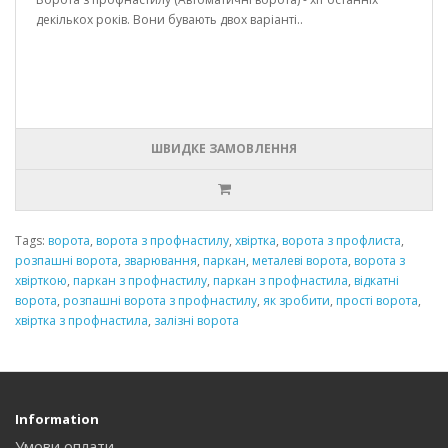
декількох років. Вони бувають двох варіанті..
ШВИДКЕ ЗАМОВЛЕННЯ
Tags:
ворота
,
ворота з профнастилу
,
хвіртка
,
ворота з профлиста
,
розпашні ворота
,
зварювання
,
паркан
,
металеві ворота
,
ворота з
хвірткою
,
паркан з профнастилу
,
паркан з профнастила
,
відкатні
ворота
,
розпашні ворота з профнастилу
,
як зробити
,
прості ворота
,
хвіртка з профнастила
,
залізні ворота
Information
Умови оплати