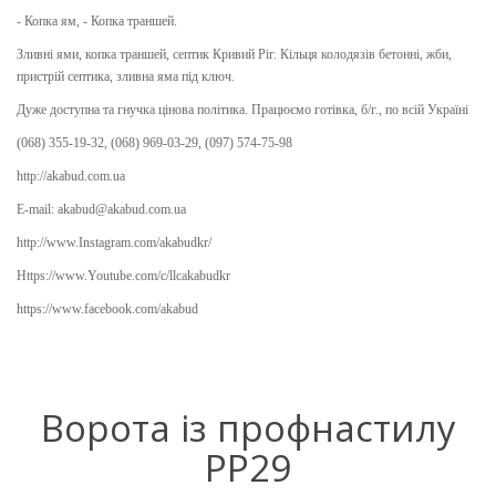
- Копка ям, - Копка траншей.
Зливні ями, копка траншей, септик Кривий Ріг. Кільця колодязів бетонні, жби,
пристрій септика, зливна яма під ключ.
Дуже доступна та гнучка цінова політика. Працюємо готівка, б/г., по всій Україні
(068) 355-19-32, (068) 969-03-29, (097) 574-75-98
http://akabud.com.ua
E-mail: akabud@akabud.com.ua
http://www.Instagram.com/akabudkr/
Https://www.Youtube.com/c/llcakabudkr ⠀
https://www.facebook.com/akabud
Ворота із профнастилу
PP29