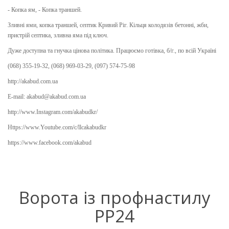
- Копка ям, - Копка траншей.
Зливні ями, копка траншей, септик Кривий Ріг. Кільця колодязів бетонні, жби,
пристрій септика, зливна яма під ключ.
Дуже доступна та гнучка цінова політика. Працюємо готівка, б/г., по всій Україні
(068) 355-19-32, (068) 969-03-29, (097) 574-75-98
http://akabud.com.ua
E-mail: akabud@akabud.com.ua
http://www.Instagram.com/akabudkr/
Https://www.Youtube.com/c/llcakabudkr ⠀
https://www.facebook.com/akabud
Ворота із профнастилу
PP24