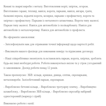
Ковані та зварні вироби з металу. Виготовлення воріт, хвірток, огорож.
Виготовимо гаражі, теплиці, навіси, ворота, паркани, навіси, ангари, грати,
балконні перила, відкатні ворота, козирки, паркани з профнастилу, ворота та
хвіртки з профнастилу. Паркани із металевого штакетника. Ворота типу жалюзі.
Паркан типу жалюзі. Навіси для автомобілів із полікарбонату. Навіси для
автомобілів із металочерепиці. Навіси для автомобілів із профлиста.
Як оформити замовлення:
- Зателефонувати нам для отримання точної інформації щодо вартості робіт.
- Викликати нашого фахівця для виконання виміру та підписання договору.
- Наші співробітники змонтують та встановлять паркан, ворота, хвіртки, зроблять
будь-які інші необхідні роботи. Роботи виконуються якісно та у строк узгоджений
із замовником. Досвід роботи понад 12 років.
Також пропонуємо: ЗБВ: кільця, кришки, днища, септик, європаркани,
металовироби. Залізобетонний паркан, європаркан.
- Виробляємо бетонні кільця, - Виробляємо тротуарну плитку, - Виробництво
шлакоблоку, - Виробляємо ЗБВ-кільця, - Виробляємо єврозабір набірний
односторонній (мармур і сірий)
Виконаємо роботи з копії: