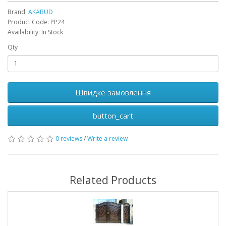
Brand:
AKABUD
Product Code: PP24
Availability: In Stock
Qty
Швидке замовлення
button_cart
0 reviews
/
Write a review
Related Products