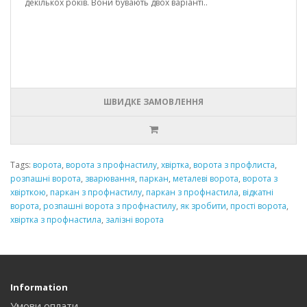
декількох років. Вони бувають двох варіанті..
ШВИДКЕ ЗАМОВЛЕННЯ
Tags:
ворота
,
ворота з профнастилу
,
хвіртка
,
ворота з профлиста
,
розпашні ворота
,
зварювання
,
паркан
,
металеві ворота
,
ворота з
хвірткою
,
паркан з профнастилу
,
паркан з профнастила
,
відкатні
ворота
,
розпашні ворота з профнастилу
,
як зробити
,
прості ворота
,
хвіртка з профнастила
,
залізні ворота
Information
Умови оплати