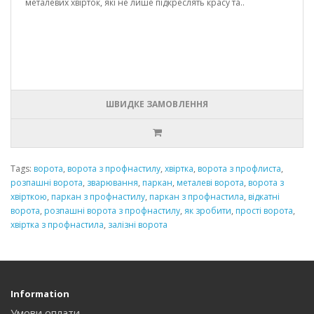
металевих хвірток, які не лише підкреслять красу та..
ШВИДКЕ ЗАМОВЛЕННЯ
Tags:
ворота
,
ворота з профнастилу
,
хвіртка
,
ворота з профлиста
,
розпашні ворота
,
зварювання
,
паркан
,
металеві ворота
,
ворота з
хвірткою
,
паркан з профнастилу
,
паркан з профнастила
,
відкатні
ворота
,
розпашні ворота з профнастилу
,
як зробити
,
прості ворота
,
хвіртка з профнастила
,
залізні ворота
Information
Умови оплати