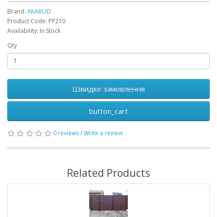
Brand:
AKABUD
Product Code: PP210
Availability: In Stock
Qty
Швидке замовлення
button_cart
0 reviews
/
Write a review
Related Products