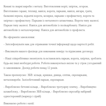
Ковані та зварні вироби з металу. Виготовлення воріт, хвірток, огорож.
Виготовимо гаражі, теплиці, навіси, ворота, паркани, навіси, ангари, грати,
балконні перила, відкатні ворота, козирки, паркани з профнастилу, ворота та
хвіртки з профнастилу. Паркани із металевого штакетника. Ворота типу жалюзі.
Паркан типу жалюзі. Навіси для автомобілів із полікарбонату. Навіси для
автомобілів із металочерепиці. Навіси для автомобілів із профлиста.
Як оформити замовлення:
- Зателефонувати нам для отримання точної інформації щодо вартості робіт.
- Викликати нашого фахівця для виконання виміру та підписання договору.
- Наші співробітники змонтують та встановлять паркан, ворота, хвіртки, зроблять
будь-які інші необхідні роботи. Роботи виконуються якісно та у строк узгоджений
із замовником. Досвід роботи понад 12 років.
Також пропонуємо: ЗБВ: кільця, кришки, днища, септик, європаркани,
металовироби. Залізобетонний паркан, європаркан.
- Виробляємо бетонні кільця, - Виробляємо тротуарну плитку, - Виробництво
шлакоблоку, - Виробляємо ЗБВ-кільця, - Виробляємо єврозабір набірний
односторонній (мармур і сірий)
Виконаємо роботи з копії: