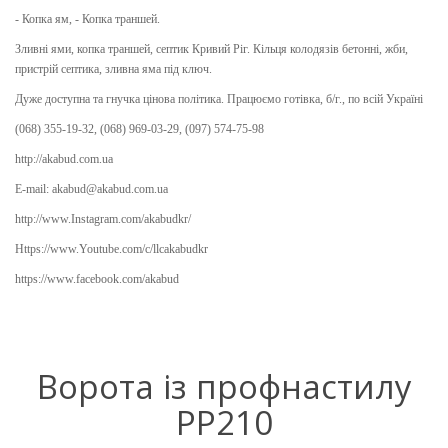
- Копка ям, - Копка траншей.
Зливні ями, копка траншей, септик Кривий Ріг. Кільця колодязів бетонні, жби,
пристрій септика, зливна яма під ключ.
Дуже доступна та гнучка цінова політика. Працюємо готівка, б/г., по всій Україні
(068) 355-19-32, (068) 969-03-29, (097) 574-75-98
http://akabud.com.ua
E-mail: akabud@akabud.com.ua
http://www.Instagram.com/akabudkr/
Https://www.Youtube.com/c/llcakabudkr ⠀
https://www.facebook.com/akabud
Ворота із профнастилу
PP210