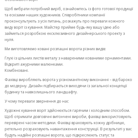
Щоб вибрати потрібний виріб, ознайомтесь із фото готової продукції
та ескізами наших художників. Співробітники компанії
проконсультують з усіх питань, розкажуть про переваги кожного
виду воріт із кування. Майстер прийме будь-яку вашу ідею або
займеться розробкою ексклюзивного дизайнерського проекту з
нуля.
Ми виготовляємо ковані розпашні ворота різних видів:
Глухі із цільних листів металу з навареними кованими орнаментами.
Відкриті ажурними малюнками.
Комбіновані.
Фахівці виробляють ворота у різноманітному виконанні – від бароко
до модерну. Дизайн підбирається виходячи із загальної концепції
будинку та навколишнього ландшафту.
У чому переваги звернення до нас
Художнє кування воріт здійснюється гарячим і холодним способом.
Щоб отримати довговічні витончені вироби, фахівці використовують
перевірені часом методики. Фахівці враховують кожну дрібницю,
ретельно розраховують навантаження конструкції. В результаті у вас
будуть надійні розпашні ворота, що підкреслюють статус та