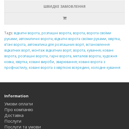
ШВИДКЕ ЗАМОВЛЕННЯ
Tags:
відкатні ворота
,
розпашні ворота
,
ворота
,
ворота своїми
руками
,
автоматичні ворота
,
відкатні ворота своїми руками
,
хвіртка
,
в'їзні ворота
,
автоматика для розпашних воріт
,
встановлення
відкатних воріт
,
монтаж відкатних воріт
,
ворота
,
кування
,
ковані
ворота
,
розпашні ворота
,
гарні ворота
,
металеві ворота
,
художня
ковка
,
хвіртка
,
ковані вироби
,
зварювання
,
ковані ворота з
профнастилу
,
ковані ворота з хвірткою всередині
,
холодне кування
Information
Умови оплати
Про компанію
Доставка
Послуги
Послуги та умови