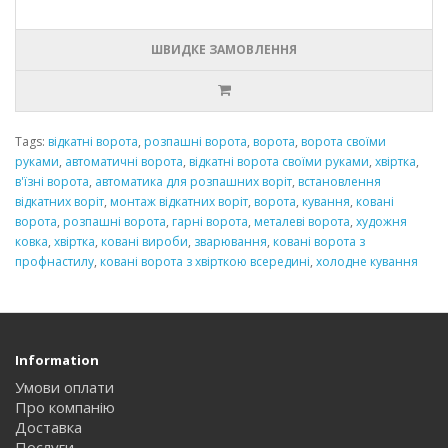
ШВИДКЕ ЗАМОВЛЕННЯ
Tags:
відкатні ворота
,
розпашні ворота
,
ворота
,
ворота своїми
руками
,
автоматичні ворота
,
відкатні ворота своїми руками
,
хвіртка
,
в'їзні ворота
,
автоматика для розпашних воріт
,
встановлення
відкатних воріт
,
монтаж відкатних воріт
,
ворота
,
кування
,
ковані
ворота
,
розпашні ворота
,
гарні ворота
,
металеві ворота
,
художня
ковка
,
хвіртка
,
ковані вироби
,
зварювання
,
ковані ворота з
профнастилу
,
ковані ворота з хвірткою всередині
,
холодне кування
Information
Умови оплати
Про компанію
Доставка
Послуги