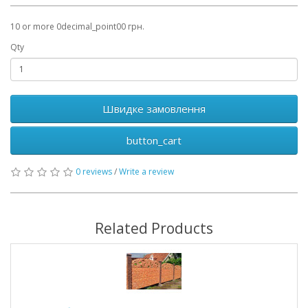
10 or more 0decimal_point00 грн.
Qty
Швидке замовлення
button_cart
0 reviews
/
Write a review
Related Products