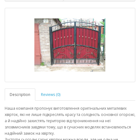
Description
Reviews (0)
Наша компанія пропонує виготовлення оригінальних металевих
хвірток, які не лише підкреслять красу та солідність основної огорожі,
а й надійно захистять територію від проникнення на неї
зловмисників завдяки тому, що в сучасних моделях встановлюється
надійний замок на хвіртку.
Зустріти сьогодні гарні хвіртки можна всюди, але не одна не