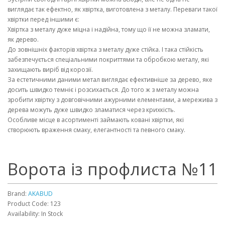
виглядає так ефектно, як хвіртка, виготовлена ​​з металу. Переваги такої
хвіртки перед іншими є:
Хвіртка з металу дуже міцна і надійна, тому що її не можна зламати,
як дерево.
До зовнішніх факторів хвіртка з металу дуже стійка. І така стійкість
забезпечується спеціальними покриттями та обробкою металу, які
захищають виріб від корозії.
За естетичними даними метал виглядає ефективніше за дерево, яке
досить швидко темніє і розсихається. До того ж з металу можна
зробити хвіртку з довговічними ажурними елементами, а мережива з
дерева можуть дуже швидко зламатися через крихкість.
Особливе місце в асортименті займають ковані хвіртки, які
створюють враження смаку, елегантності та певного смаку.
Ворота із профлиста №11
Brand:
AKABUD
Product Code: 123
Availability: In Stock