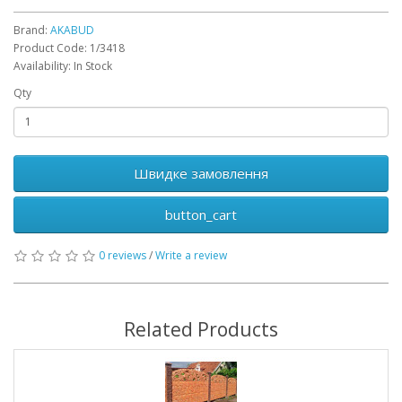
Brand:
AKABUD
Product Code: 1/3418
Availability: In Stock
Qty
Швидке замовлення
button_cart
0 reviews
/
Write a review
Related Products