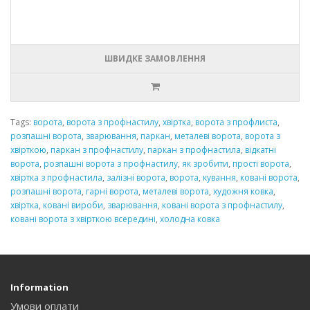
ШВИДКЕ ЗАМОВЛЕННЯ
Tags:
ворота
,
ворота з профнастилу
,
хвіртка
,
ворота з профлиста
,
розпашні ворота
,
зварювання
,
паркан
,
металеві ворота
,
ворота з
хвірткою
,
паркан з профнастилу
,
паркан з профнастила
,
відкатні
ворота
,
розпашні ворота з профнастилу
,
як зробити
,
прості ворота
,
хвіртка з профнастила
,
залізні ворота
,
ворота
,
кування
,
ковані ворота
,
розпашні ворота
,
гарні ворота
,
металеві ворота
,
художня ковка
,
хвіртка
,
ковані вироби
,
зварювання
,
ковані ворота з профнастилу
,
ковані ворота з хвірткою всередині
,
холодна ковка
Information
Умови оплати