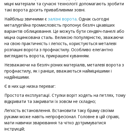
міцні матеріали та сучасні технології допомагають зробити
такі ворота досить привабливими зовні.
Найбільш звичними є
залізні ворота
. Однак сьогодні
металургійна промисловість пропонує безліч цікавіших
варіантів облицювання. Це можуть бути сендвіч-панелі або
міцна оцинкована сталь. Великою популярністю, зважаючи
на свою практичність і легкість, користуються металеві
розпашні ворота з профнастилу. Особливо елегантно
виглядають ворота, прикрашені куванням.
Незважаючи на безліч різних матеріалів, металеві ворота з
профнастилу, як і раніше, вважаються найміцнішими і
надійнішими.
Є в них ще низка переваг:
Простота експлуатації. Стулки воріт ходять на петлях, тому
відкривати та закривати їх зовсім не складно;
Легкість встановлення. Встановити таку браму своїми
руками може навіть непрофесіонал. Головне в цій справі,
мати навички зварювання та чітко дотримуватися
інструкцій;