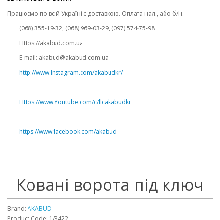
Працюємо по всій Україні с доставкою. Оплата нал., або б/н.
(068) 355-19-32, (068) 969-03-29, (097) 574-75-98
Https://akabud.com.ua
E-mail: akabud@akabud.com.ua
http://www.Instagram.com/akabudkr/
Https://www.Youtube.com/c/llcakabudkr
⠀
https://www.facebook.com/akabud
Ковані ворота під ключ
Brand:
AKABUD
Product Code: 1/3422