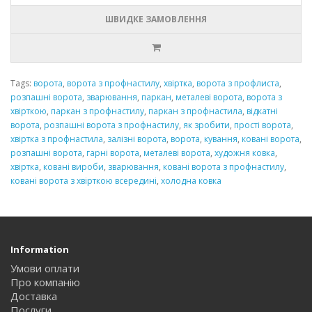
ШВИДКЕ ЗАМОВЛЕННЯ
Tags:
ворота
,
ворота з профнастилу
,
хвіртка
,
ворота з профлиста
,
розпашні ворота
,
зварювання
,
паркан
,
металеві ворота
,
ворота з
хвірткою
,
паркан з профнастилу
,
паркан з профнастила
,
відкатні
ворота
,
розпашні ворота з профнастилу
,
як зробити
,
прості ворота
,
хвіртка з профнастила
,
залізні ворота
,
ворота
,
кування
,
ковані ворота
,
розпашні ворота
,
гарні ворота
,
металеві ворота
,
художня ковка
,
хвіртка
,
ковані вироби
,
зварювання
,
ковані ворота з профнастилу
,
ковані ворота з хвірткою всередині
,
холодна ковка
Information
Умови оплати
Про компанію
Доставка
Послуги