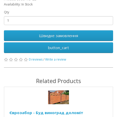
Availability: In Stock
Qty
Швидке замовлення
button_cart
0 reviews
/
Write a review
Related Products
Єврозабор - Буд виноград доломіт