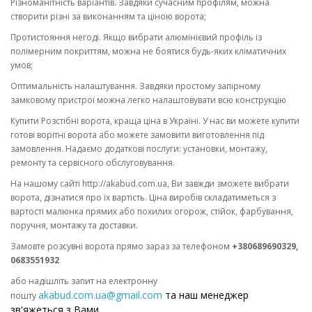
Різноманітність варіантів. Завдяки сучасним профілям, можна
створити різні за виконанням та ціною ворота;
Протистояння негоді. Якщо вибрати алюмінієвий профіль із
полімерним покриттям, можна не боятися будь-яких кліматичних
умов;
Оптимальність налаштування. Завдяки простому запірному
замковому пристрої можна легко налаштовувати всю конструкцію
Купити Розстібні ворота, краща ціна в Україні. У нас ви можете купити
готові ворітні ворота або можете замовити виготовлення під
замовлення. Надаємо додаткові послуги: установки, монтажу,
ремонту та сервісного обслуговування.
На нашому сайті http://akabud.com.ua, Ви завжди зможете вибрати
ворота, дізнатися про їх вартість. Ціна виробів складатиметься з
вартості малюнка прямих або похилих огорож, стійок, фарбування,
поручня, монтажу та доставки.
Замовте розсувні ворота прямо зараз за телефоном
+380689690329,
0683551932
або надішліть запит на електронну
akabud.com.ua@gmail.com
та наш менеджер
пошту
зв'яжеться з Вами.