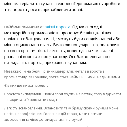
міцні матеріали та сучасні технології допомагають зробити
такі ворота досить привабливими зовні.
залізні ворота
. Однак сьогодні
Найбільш звичними є
металургійна промисловість пропонує безліч цікавіших
варіантів облицювання. Це можуть бути сендвіч-панелі або
міцна оцинкована сталь. Великою популярністю, зважаючи
на свою практичність і легкість, користуються металеві
розпашні ворота з профнастилу. Особливо елегантно
виглядають ворота, прикрашені куванням.
Незважаючи на безліч різних матеріалів, металеві ворота з
профнастилу, як і раніше, вважаються найміцнішими і надійнішими.
Є в них ще низка переваг:
Простота експлуатації. Стулки воріт ходять на петлях, тому відкривати
та закривати їх зовсім не складно;
Легкість встановлення. Встановити таку браму своїми руками може
навіть непрофесіонал. Головне в цій справі, мати навички
зварювання та чітко дотримуватися інструкцій;