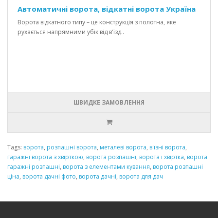
Автоматичні ворота, відкатні ворота Україна
Ворота відкатного типу – це конструкція з полотна, яке
рухається напрямними убік від в'їзд..
ШВИДКЕ ЗАМОВЛЕННЯ
Tags:
ворота
,
розпашні ворота
,
металеві ворота
,
в'їзні ворота
,
гаражні ворота з хвірткою
,
ворота розпашні
,
ворота і хвіртка
,
ворота
гаражні розпашні
,
ворота з елементами кування
,
ворота розпашні
ціна
,
ворота дачні фото
,
ворота дачні
,
ворота для дач