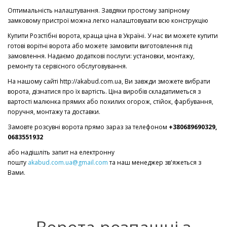
Оптимальність налаштування. Завдяки простому запірному
замковому пристрої можна легко налаштовувати всю конструкцію
Купити Розстібні ворота, краща ціна в Україні. У нас ви можете купити
готові ворітні ворота або можете замовити виготовлення під
замовлення. Надаємо додаткові послуги: установки, монтажу,
ремонту та сервісного обслуговування.
На нашому сайті http://akabud.com.ua, Ви завжди зможете вибрати
ворота, дізнатися про їх вартість. Ціна виробів складатиметься з
вартості малюнка прямих або похилих огорож, стійок, фарбування,
поручня, монтажу та доставки.
Замовте розсувні ворота прямо зараз за телефоном
+380689690329,
0683551932
або надішліть запит на електронну
пошту
akabud.com.ua@gmail.com
та наш менеджер зв'яжеться з
Вами.