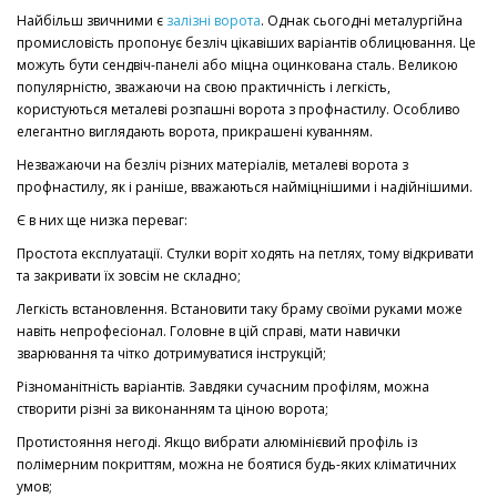
Найбільш звичними є
залізні ворота
. Однак сьогодні металургійна
промисловість пропонує безліч цікавіших варіантів облицювання. Це
можуть бути сендвіч-панелі або міцна оцинкована сталь. Великою
популярністю, зважаючи на свою практичність і легкість,
користуються металеві розпашні ворота з профнастилу. Особливо
елегантно виглядають ворота, прикрашені куванням.
Незважаючи на безліч різних матеріалів, металеві ворота з
профнастилу, як і раніше, вважаються найміцнішими і надійнішими.
Є в них ще низка переваг:
Простота експлуатації. Стулки воріт ходять на петлях, тому відкривати
та закривати їх зовсім не складно;
Легкість встановлення. Встановити таку браму своїми руками може
навіть непрофесіонал. Головне в цій справі, мати навички
зварювання та чітко дотримуватися інструкцій;
Різноманітність варіантів. Завдяки сучасним профілям, можна
створити різні за виконанням та ціною ворота;
Протистояння негоді. Якщо вибрати алюмінієвий профіль із
полімерним покриттям, можна не боятися будь-яких кліматичних
умов;