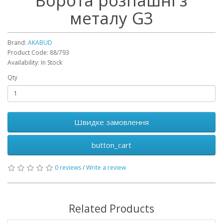
Ворота розпашні з
металу G3
Brand:
AKABUD
Product Code: 88/793
Availability: In Stock
Qty
Швидке замовлення
button_cart
0 reviews
/
Write a review
Related Products