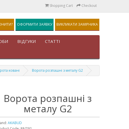
Shopping Cart
Checkout
ОНИТИ?
ОФОРМИТИ ЗАЯВКУ
ВИКЛИКАТИ ЗАМІРНИКА
ОБИ
ВІДГУКИ
СТАТТІ
рота ковані
Ворота розпашні з металу G2
Ворота розпашні з
металу G2
and:
AKABUD
oduct Code: 88/792