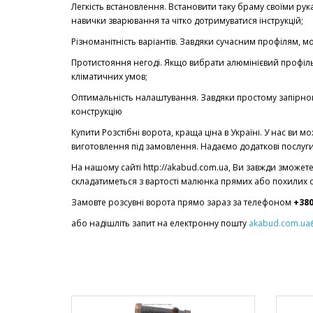
Легкість встановлення. Встановити таку браму своїми рук
навички зварювання та чітко дотримуватися інструкцій;
Різноманітність варіантів. Завдяки сучасним профілям, м
Протистояння негоді. Якщо вибрати алюмінієвий профіль
кліматичних умов;
Оптимальність налаштування. Завдяки простому запірно
конструкцію
Купити Розстібні ворота, краща ціна в Україні. У нас ви 
виготовлення під замовлення. Надаємо додаткові послуги
На нашому сайті http://akabud.com.ua, Ви завжди зможете 
складатиметься з вартості малюнка прямих або похилих о
Замовте розсувні ворота прямо зараз за телефоном
+380
або надішліть запит на електронну пошту
akabud.com.ua