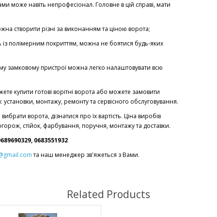
ами може навіть непрофесіонал. Головне в цій справі, мати
ожна створити різні за виконанням та ціною ворота;
 із полімерним покриттям, можна не боятися будь-яких
му замковому пристрої можна легко налаштовувати всю
можете купити готові ворітні ворота або можете замовити
: установки, монтажу, ремонту та сервісного обслуговування.
вибрати ворота, дізнатися про їх вартість. Ціна виробів
горож, стійок, фарбування, поручня, монтажу та доставки.
689690329, 0683551932
@gmail.com
та наш менеджер зв'яжеться з Вами.
Related Products