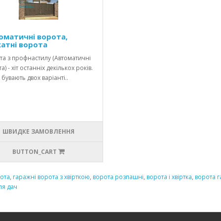
оматичні ворота,
катні ворота
та з профнастилу (Автоматичні
а) - хіт останніх декількох років.
бувають двох варіанті..
ШВИДКЕ ЗАМОВЛЕННЯ
BUTTON_CART
рота
,
гаражні ворота з хвірткою
,
ворота розпашні
,
ворота і хвіртка
,
ворота 
ля дач