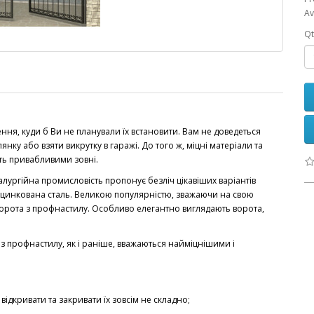
Av
Qt
ння, куди б Ви не планували їх встановити. Вам не доведеться
янку або взяти викрутку в гаражі. До того ж, міцні матеріали та
ить привабливими зовні.
алургійна промисловість пропонує безліч цікавіших варіантів
оцинкована сталь. Великою популярністю, зважаючи на свою
 ворота з профнастилу. Особливо елегантно виглядають ворота,
 з профнастилу, як і раніше, вважаються найміцнішими і
 відкривати та закривати їх зовсім не складно;