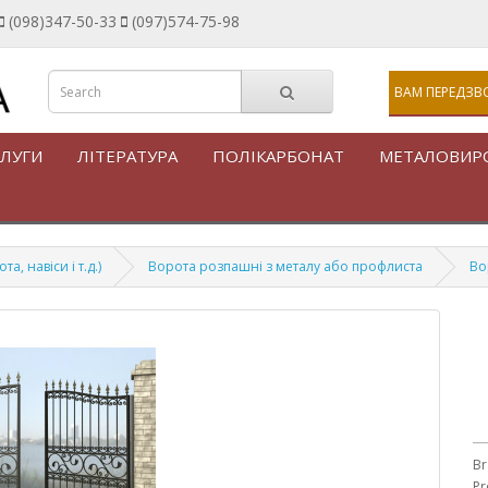
(098)347-50-33
(097)574-75-98
ВАМ ПЕРЕДЗВ
ЛУГИ
ЛІТЕРАТУРА
ПОЛІКАРБОНАТ
МЕТАЛОВИР
, навіси і т.д.)
Ворота розпашні з металу або профлиста
Во
Br
Pr