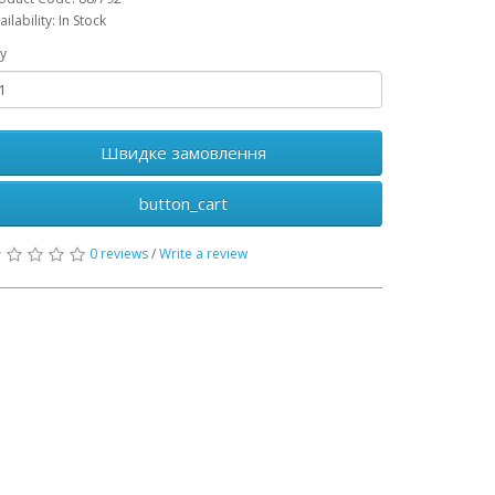
ailability: In Stock
y
Швидке замовлення
button_cart
0 reviews
/
Write a review