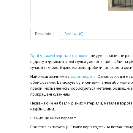
Description
Reviews (0)
Орні металеві ворота з хвірткою
– це дуже практичне ріше
щоразу відкривати важкі стулки для того, щоб зайти на діл
сучасні технології допомагають зробити такі ворота дос
Найбільш звичними є
залізні ворота
. Однак сьогодні мет
облицювання. Це можуть бути сендвіч-панелі або міцна 
практичність і легкість, користуються металеві розпашні
прикрашені куванням.
Незважаючи на безліч різних матеріалів, металеві ворота
надійнішими.
Є в них ще низка переваг:
Простота експлуатації. Стулки воріт ходять на петлях, тому