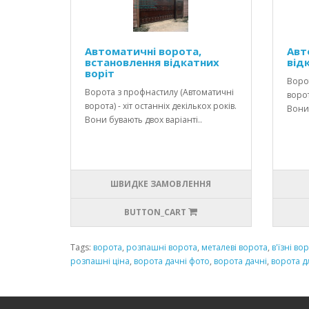
Автоматичні ворота,
Авт
встановлення відкатних
від
воріт
Воро
Ворота з профнастилу (Автоматичні
ворот
ворота) - хіт останніх декількох років.
Вони 
Вони бувають двох варіанті..
ШВИДКЕ ЗАМОВЛЕННЯ
BUTTON_CART
Tags:
ворота
,
розпашні ворота
,
металеві ворота
,
в'їзні во
розпашні ціна
,
ворота дачні фото
,
ворота дачні
,
ворота д