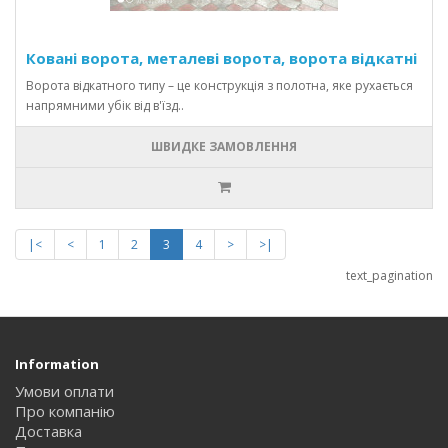
Ковані ворота, металеві ворота, ворота відкатні
Ворота відкатного типу – це конструкція з полотна, яке рухається
напрямними убік від в'їзд..
ШВИДКЕ ЗАМОВЛЕННЯ
|<
<
1
2
3
4
>
>|
text_pagination
Information
Умови оплати
Про компанію
Доставка