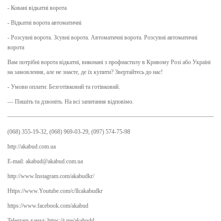
- Ковані відкатні ворота
- Відкатні ворота автоматичні
- Розсувні ворота. Зсувні ворота. Автоматичні ворота. Розсувні автоматичні
ворота
Вам потрібні ворота відкатні, виконані з профнастилу в Кривому Розі або Україні
на замовлення, але не знаєте, де їх купити? Звертайтесь до нас!
- Умови оплати: Безготівковий та готівковий.
— Пишіть та дзвоніть. На всі запитання відповімо.
(068) 355-19-32, (068) 969-03-29, (097) 574-75-98
http://akabud.com.ua
E-mail: akabud@akabud.com.ua
http://www.Instagram.com/akabudkr/
Https://www.Youtube.com/c/llcakabudkr ⠀
https://www.facebook.com/akabud
Telegram-канал: https://t.me/akabudd