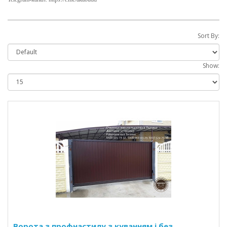
Sort By:
Show:
Ворота з профнастилу з куванням і без