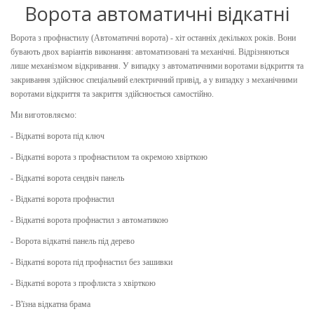
Ворота автоматичні відкатні
Ворота з профнастилу (Автоматичні ворота) - хіт останніх декількох років. Вони
бувають двох варіантів виконання: автоматизовані та механічні. Відрізняються
лише механізмом відкривання. У випадку з автоматичними воротами відкриття та
закривання здійснює спеціальний електричний привід, а у випадку з механічними
воротами відкриття та закриття здійснюється самостійно.
Ми виготовляємо:
- Відкатні ворота під ключ
- Відкатні ворота з профнастилом та окремою хвірткою
- Відкатні ворота сендвіч панель
- Відкатні ворота профнастил
- Відкатні ворота профнастил з автоматикою
- Ворота відкатні панель під дерево
- Відкатні ворота під профнастил без зашивки
- Відкатні ворота з профлиста з хвірткою
- В'їзна відкатна брама