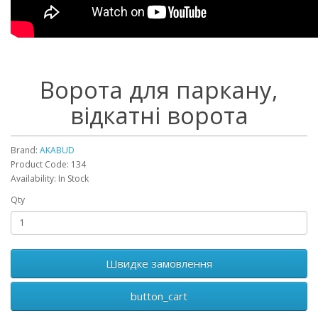
Ворота для паркану,
відкатні ворота
Brand:
AKABUD
Product Code: 134
Availability: In Stock
Qty
Швидке замовлення
button_cart