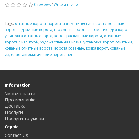
0 reviews
/
Write a review
Tags:
откатные ворота
,
ворота
,
автоматические ворота
,
кованые
ворота
,
сдвижные ворота
,
гаражные ворота
,
автоматика для ворот
,
установка откатных ворот
,
ковка
,
распашные ворота
,
откатные
ворота с калиткой
,
художественная ковка
,
установка ворот
,
откатные
,
кованые откатные ворота
,
ворота кованые
,
ковка ворот
,
кованые
изделия
,
автоматические ворота цена
Information
Умови оплати
Про компанію
Доставка
Послуги
Послуги та умови
Сервіс
Contact Us