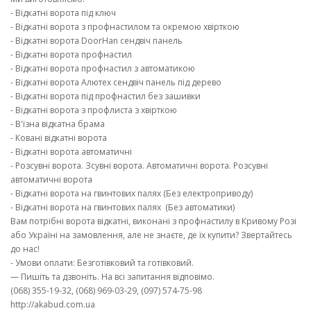
- Відкатні ворота під ключ
- Відкатні ворота з профнастилом та окремою хвірткою
- Відкатні ворота DoorHan сендвіч панель
- Відкатні ворота профнастил
- Відкатні ворота профнастил з автоматикою
- Відкатні ворота Алютех сендвіч панель під дерево
- Відкатні ворота під профнастил без зашивки
- Відкатні ворота з профлиста з хвірткою
- В'їзна відкатна брама
- Ковані відкатні ворота
- Відкатні ворота автоматичні
- Розсувні ворота. Зсувні ворота. Автоматичні ворота. Розсувні
автоматичні ворота
- Відкатні ворота на гвинтових палях (Без електроприводу)
- Відкатні ворота на гвинтових палях (Без автоматики)
Вам потрібні ворота відкатні, виконані з профнастилу в Кривому Розі
або Україні на замовлення, але не знаєте, де їх купити? Звертайтесь
до нас!
- Умови оплати: Безготівковий та готівковий.
— Пишіть та дзвоніть. На всі запитання відповімо.
(068) 355-19-32, (068) 969-03-29, (097) 574-75-98
http://akabud.com.ua