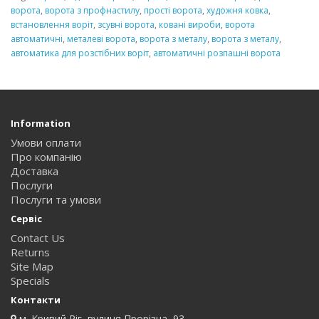
ворота
,
ворота з профнастилу
,
прості ворота
,
художня ковка
,
встановлення воріт
,
зсувні ворота
,
ковані вироби
,
ворота
автоматичні
,
металеві ворота
,
ворота з металу
,
ворота з металу
,
автоматика для розстібних воріт
,
автоматичні розпашні ворота
Information
Умови оплати
Про компанію
Доставка
Послуги
Послуги та умови
Сервіс
Contact Us
Returns
Site Map
Specials
Контакти
м. Кривий Ріг, вулиця Прорізна, 93