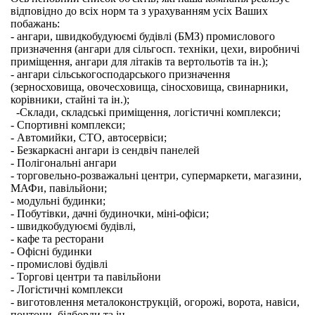
відповідно до всіх норм та з урахуванням усіх Ваших
побажань:
- ангари, швидкобудуюємі будівлі (БМЗ) промислового
призначення (ангари для сільгосп. техніки, цехи, виробничі
приміщення, ангари для літаків та вертольотів та ін.);
- ангари сільськогосподарського призначення
(зерносховища, овочесховища, сіносховища, свинарники,
корівники, стайні та ін.);
-Склади, складські приміщення, логістичні комплекси;
- Спортивні комплекси;
- Автомийки, СТО, автосервіси;
- Безкаркасні ангари із сендвіч панелей
- Полігональні ангари
- торговельно-розважальні центри, супермаркети, магазини,
МАФи, павільйони;
- модульні будинки;
- Побутівки, дачні будиночки, міні-офіси;
- швидкобудуюємі будівлі,
- кафе та ресторани
- Офісні будинки
- промислові будівлі
- Торгові центри та павільйони
- Логістичні комплекси
- виготовлення металоконструкцій, огорожі, ворота, навіси,
понтони, білборди та ін.