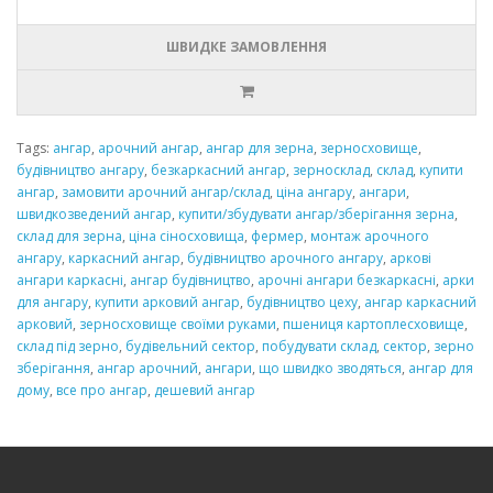
ШВИДКЕ ЗАМОВЛЕННЯ
Tags:
ангар
,
арочний ангар
,
ангар для зерна
,
зерносховище
,
будівництво ангару
,
безкаркасний ангар
,
зерносклад
,
склад
,
купити
ангар
,
замовити арочний ангар/склад
,
ціна ангару
,
ангари
,
швидкозведений ангар
,
купити/збудувати ангар/зберігання зерна
,
склад для зерна
,
ціна сіносховища
,
фермер
,
монтаж арочного
ангару
,
каркасний ангар
,
будівництво арочного ангару
,
аркові
ангари каркасні
,
ангар будівництво
,
арочні ангари безкаркасні
,
арки
для ангару
,
купити арковий ангар
,
будівництво цеху
,
ангар каркасний
арковий
,
зерносховище своїми руками
,
пшениця картоплесховище
,
склад під зерно
,
будівельний сектор
,
побудувати склад
,
сектор
,
зерно
зберігання
,
ангар арочний
,
ангари
,
що швидко зводяться
,
ангар для
дому
,
все про ангар
,
дешевий ангар