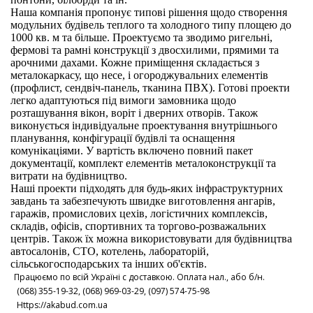
Наша компанія пропонує типові рішення щодо створення
модульних будівель теплого та холодного типу площею до
1000 кв. м та більше. Проектуємо та зводимо ригельні,
фермові та рамні конструкції з двосхилими, прямими та
арочними дахами. Кожне приміщення складається з
металокаркасу, що несе, і огороджувальних елементів
(профлист, сендвіч-панель, тканина ПВХ). Готові проекти
легко адаптуються під вимоги замовника щодо
розташування вікон, воріт і дверних отворів. Також
виконується індивідуальне проектування внутрішнього
планування, конфігурації будівлі та оснащення
комунікаціями. У вартість включено повний пакет
документації, комплект елементів металоконструкції та
витрати на будівництво.
Наші проекти підходять для будь-яких інфраструктурних
завдань та забезпечують швидке виготовлення ангарів,
гаражів, промислових цехів, логістичних комплексів,
складів, офісів, спортивних та торгово-розважальних
центрів. Також їх можна використовувати для будівництва
автосалонів, СТО, котелень, лабораторій,
сільськогосподарських та інших об'єктів.
Працюємо по всій Україні с доставкою. Оплата нал., або б/н.
(068) 355-19-32, (068) 969-03-29, (097) 574-75-98
Https://akabud.com.ua