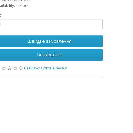
ailability: In Stock
y
Швидке замовлення
button_cart
0 reviews
/
Write a review