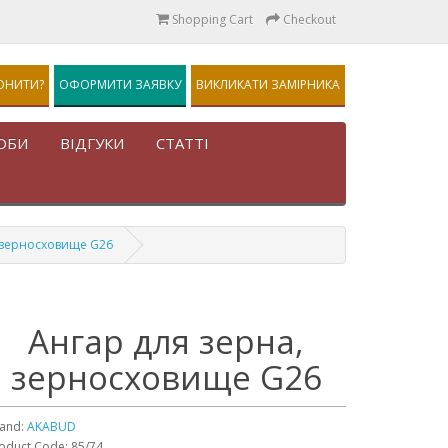
Shopping Cart
Checkout
ОНИТИ?
ОФОРМИТИ ЗАЯВКУ
ВИКЛИКАТИ ЗАМІРНИКА
ОБИ
ВІДГУКИ
СТАТТІ
 зерносховище G26
Ангар для зерна,
зерносховище G26
and:
AKABUD
oduct Code: 85/74