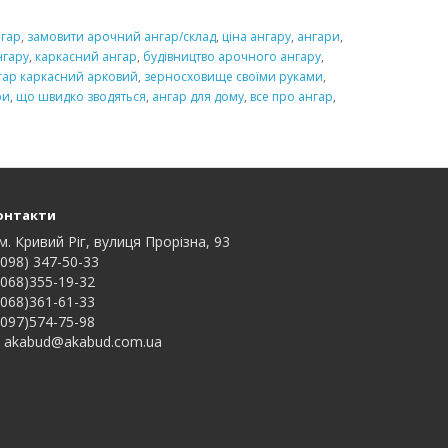
нгар
,
замовити арочний ангар/склад
,
ціна ангару
,
ангари
,
нгару
,
каркасний ангар
,
будівництво арочного ангару
,
гар каркасний арковий
,
зерносховище своїми руками
,
ри
,
що швидко зводяться
,
ангар для дому
,
все про ангар
,
онтакти
м. Кривий Ріг, вулиця Прорізна, 93
098) 347-50-33
068)355-19-32
068)361-61-33
097)574-75-98
akabud@akabud.com.ua