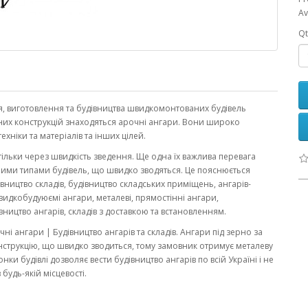
Av
Qt
я, виготовлення та будівництва швидкомонтованих будівель
них конструкцій знаходяться арочні ангари. Вони широко
хніки та матеріалів та інших цілей.
ільки через швидкість зведення. Ще одна їх важлива перевага
ншими типами будівель, що швидко зводяться. Це пояснюється
івництво складів, будівництво складських приміщень, ангарів-
швидкобудуюємі ангари, металеві, прямостінні ангари,
івництво ангарів, складів з доставкою та встановленням.
і ангари | Будівництво ангарів та складів. Ангари під зерно за
струкцію, що швидко зводиться, тому замовник отримує металеву
ки будівлі дозволяє вести будівництво ангарів по всій Україні і не
будь-якій місцевості.