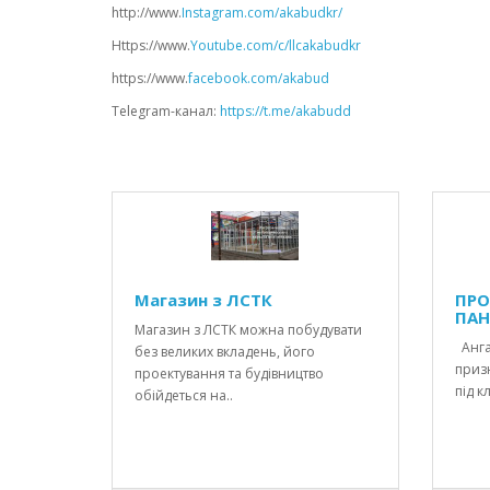
http://www.
Instagram.com/akabudkr/
Https://www.
Youtube.com/c/llcakabudkr ⠀
https://www.
facebook.com/akabud
Telegram-канал:
https://t.me/akabudd
Магазин з ЛСТК
ПРО
ПАН
Магазин з ЛСТК можна побудувати
Анга
без великих вкладень, його
призн
проектування та будівництво
під к
обійдеться на..