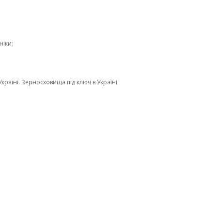
ніки;
Україні. Зерносховища під ключ в Україні