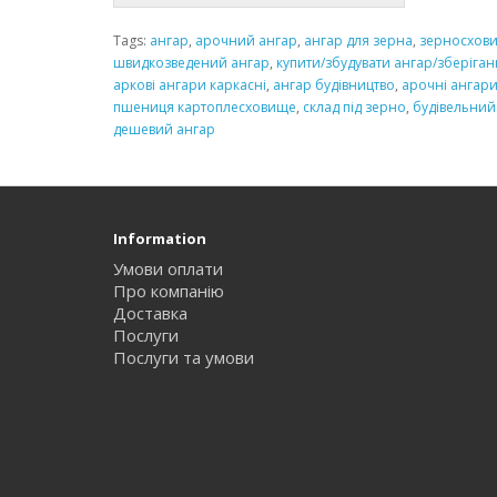
Tags:
ангар
,
арочний ангар
,
ангар для зерна
,
зерносхов
швидкозведений ангар
,
купити/збудувати ангар/зберіга
аркові ангари каркасні
,
ангар будівництво
,
арочні ангари
пшениця картоплесховище
,
склад під зерно
,
будівельний
дешевий ангар
Information
Умови оплати
Про компанію
Доставка
Послуги
Послуги та умови