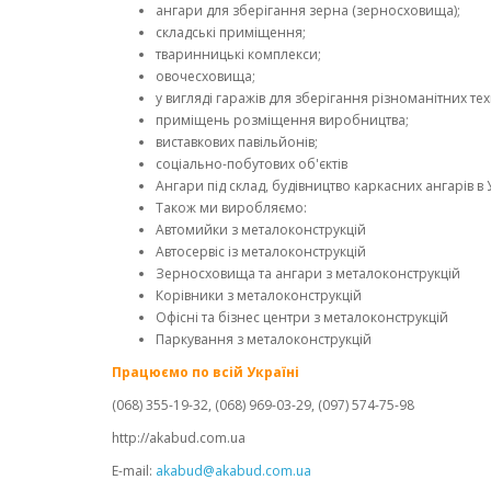
ангари для зберігання зерна (зерносховища);
складські приміщення;
тваринницькі комплекси;
овочесховища;
у вигляді гаражів для зберігання різноманітних тех
приміщень розміщення виробництва;
виставкових павільйонів;
соціально-побутових об'єктів
Ангари під склад, будівництво каркасних ангарів в 
Також ми виробляємо:
Автомийки з металоконструкцій
Автосервіс із металоконструкцій
Зерносховища та ангари з металоконструкцій
Корівники з металоконструкцій
Офісні та бізнес центри з металоконструкцій
Паркування з металоконструкцій
Працюємо по всій Україні
(068) 355-19-32, (068) 969-03-29, (097) 574-75-98
http://akabud.com.ua
E-mail:
akabud@akabud.com.ua