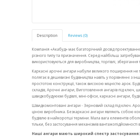
Description
Reviews (0)
Компанія «Акабуд» має багаторічний досвід проектуванн
різного типу та призначення. Серед найбільш затребува
використовуються для виробництва, торгівлі, зберігання те
Каркасні арочні ангари набули великого поширення не т
полягає в дешевизні будівництва навіть у порівнянні з і
простотою конструкції, також високою міцністю арок. Буд
складів, Арочні ангари, Виготовлення ангарів під ключ, 
швидкобудуюємі будівлі, міні-офіси, каркасні ангари, буд
Швидкомонтовані ангари - Зерновий склад під ключ. Арочн
ціною виробника. Безкаркасні ангари являють собою кон
будівлю в найкоротші терміни. Мала вага елементів оболон
тільки, без застосування механізмів вантажопідйомності в 
Наші ангари мають широкий спектр застосування: