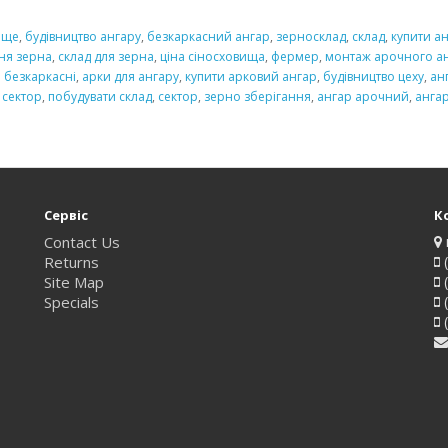
ище
,
будівництво ангару
,
безкаркасний ангар
,
зерносклад
,
склад
,
купити а
ння зерна
,
склад для зерна
,
ціна сіносховища
,
фермер
,
монтаж арочного а
 безкаркасні
,
арки для ангару
,
купити арковий ангар
,
будівництво цеху
,
ан
 сектор
,
побудувати склад
,
сектор
,
зерно зберігання
,
ангар арочний
,
анга
Сервіс
К
Contact Us
Returns
(
Site Map
(
Specials
(
(