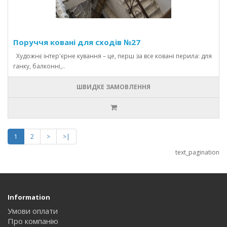
Поруччя ковані для сходів №27
Художнє інтер'єрне кування – це, перш за все ковані перила: для
ганку, балконні,..
ШВИДКЕ ЗАМОВЛЕННЯ
1
2
>
>|
text_pagination
Information
Умови оплати
Про компанію