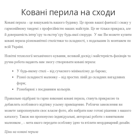
Ковані перила на сходи
Ковані перила – це вишуканість вашого будинку. Це прояв вашої фантазії і смаку у
гармонійному тандемі з професійністю наших майстрів. Це не тільки прикраса, але
й довершеність інтер’єру та екстер’єру будь-якої споруди. У нас Ви можете купити
ковані перила різноманітної стилістики та складності, з подальшим їх монтажем по
всій Україні.
Новітні технології механічного кування, великий досвід і майстерність фахівців та
ручна робота надають нам змогу створювати ковані перила:
У будь-якому стилі – від сучасного мінімалізму до бароко;
Різної складності малюнку – від простих ліній до складних вигадливих
форм;
Різнобарвні з поєднанням кольорів.
Правильно підібрані та гарно виконані ковані перила, стануть прикрасою та
добавлять особливого відтінку усьому приміщенню. Роблячи замовлення ви
можете запропонувати своє власне фото, або вибрати вже готові рішення з нашого
каталогу. Також ми пропонуємо індивідуальні, авторські роботи з винятковим
малюнком , – мета якого передати особливу ідею та втілити неординарний дизайн.
Ціни на ковані перила