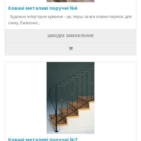
Ковані металеві поручні №6
Художнє інтер'єрне кування – це, перш за все ковані перила: для
ганку, балконні,..
ШВИДКЕ ЗАМОВЛЕННЯ
Ковані металеві поручні №7