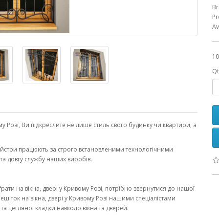
Br
Pr
Av
10
Qt
 Розі, Ви підкреслите не лише стиль свого будинку чи квартири, а
майстри працюють за строго встановленими технологічними
та довгу службу наших виробів.
рати на вікна, двері у Кривому Розі, потрібно звернутися до нашої
ешіток на вікна, двері у Кривому Розі нашими спеціалістами
та цегляної кладки навколо вікна та дверей.