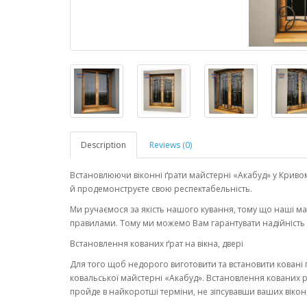
Description
Reviews (0)
Встановлюючи віконні ґрати майстерні «Акабуд» у Кривому
й продемонструєте свою респектабельність.
Ми ручаємося за якість нашого кування, тому що наші 
правилами. Тому ми можемо Вам гарантувати надійність 
Встановлення кованих ґрат на вікна, двері
Для того щоб недорого виготовити та встановити ковані ґ
ковальської майстерні «Акабуд». Встановлення кованих р
пройде в найкоротші терміни, не зіпсувавши ваших вікон 