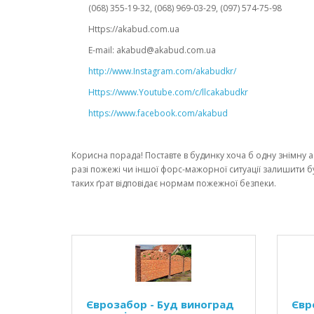
(068) 355-19-32, (068) 969-03-29, (097) 574-75-98
Https://akabud.com.ua
E-mail: akabud@akabud.com.ua
http://www.Instagram.com/akabudkr/
Https://www.Youtube.com/c/llcakabudkr ⠀
https://www.facebook.com/akabud
Корисна порада! Поставте в будинку хоча б одну знімну а
разі пожежі чи іншої форс-мажорної ситуації залишити бу
таких ґрат відповідає нормам пожежної безпеки.
Єврозабор - Буд виноград
Євр