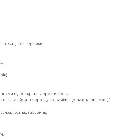
о захищають від злому.
а.
ів).
ннями під конкретні формати вікон.
ться італійські та французькі замки, що мають три позиції
залежності від габаритів.
/н.