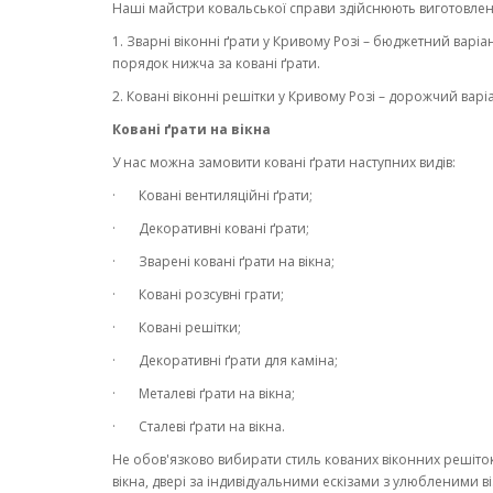
Наші майстри ковальської справи здійснюють виготовленн
1. Зварні віконні ґрати у Кривому Розі – бюджетний варіан
порядок нижча за ковані ґрати.
2. Ковані віконні решітки у Кривому Розі – дорожчий варі
Ковані ґрати на вікна
У нас можна замовити ковані ґрати наступних видів:
· Ковані вентиляційні ґрати;
· Декоративні ковані ґрати;
· Зварені ковані ґрати на вікна;
· Ковані розсувні грати;
· Ковані решітки;
· Декоративні ґрати для каміна;
· Металеві ґрати на вікна;
· Сталеві ґрати на вікна.
Не обов'язково вибирати стиль кованих віконних решіток
вікна, двері за індивідуальними ескізами з улюбленими