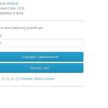
and:
AKABUD
oduct Code: 127G
ailability: In Stock
 or more 0decimal_point00 грн.
y
Швидке замовлення
button_cart
0 reviews
/
Write a review