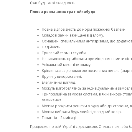
ґрат будь-якої складності.
Плюси роз
пашних
грат «Акабуд»:
Повна відповідність до норм пожежної безпеки.
Складові замки захищені від злому.
Оснащені спеціальними антизрізами, що додатков
Надійність.
Тривалий термін служби.
Не заважають прибирати приміщення та мити вікн
Унікальний механізм зламу.
Кріпляться за допомогою посилених петель (шарнір
Зручні у використанні.
Елегантний вигляд.
Можуть виготовлятись за індивідуальними замовле
Трипозиційна замкова система, в якій використовую
замикання.
Можна розкрити решітки в одну або дві сторони, в 
Можна вибрати будь-який відповідний колір.
Гарантія – 24 місяці.
Працюємо по всій Україні с доставкою. Оплата нал., або б