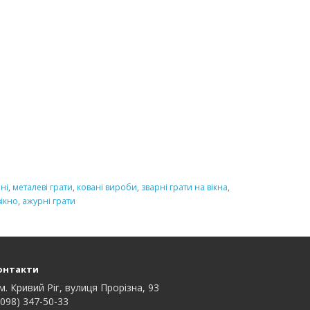
ні
,
металеві грати
,
ковані вироби
,
зварні грати на вікна
,
вікно
,
ажурні грати
онтакти
м. Кривий Ріг, вулиця Прорізна, 93
098) 347-50-33