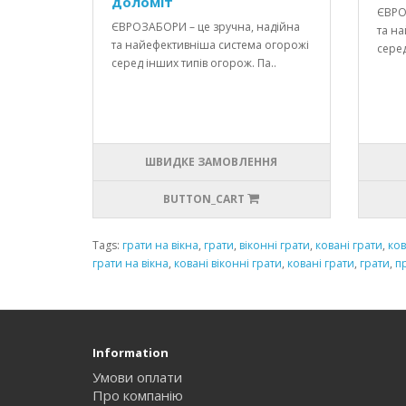
доломіт
ЄВРО
ЄВРОЗАБОРИ – це зручна, надійна
та н
та найефективніша система огорожі
серед
серед інших типів огорож. Па..
ШВИДКЕ ЗАМОВЛЕННЯ
BUTTON_CART
Tags:
грати на вікна
,
грати
,
віконні грати
,
ковані грати
,
ков
грати на вікна
,
ковані віконні грати
,
ковані грати
,
грати
,
п
Information
Умови оплати
Про компанію