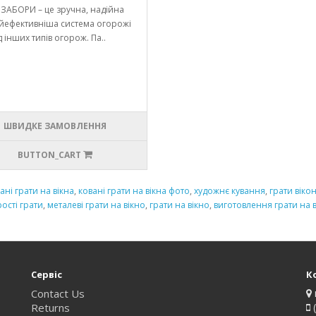
ЗАБОРИ – це зручна, надійна
айефективніша система огорожі
 інших типів огорож. Па..
ШВИДКЕ ЗАМОВЛЕННЯ
BUTTON_CART
ані грати на вікна
,
ковані грати на вікна фото
,
художнє кування
,
грати вікон
рості грати
,
металеві грати на вікно
,
грати на вікно
,
виготовлення грати на 
Сервіс
К
Contact Us
Returns
(