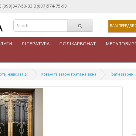
(098)347-50-33
(097)574-75-98
ВАМ ПЕРЕДЗВ
ЛУГИ
ЛІТЕРАТУРА
ПОЛІКАРБОНАТ
МЕТАЛОВИР
, навіси і т.д.)
Ковані та зварні грати на вікна
Ґрати зварені