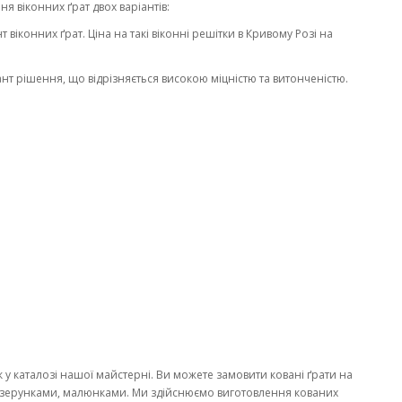
я віконних ґрат двох варіантів:
т віконних ґрат. Ціна на такі віконні решітки в Кривому Розі на
ант рішення, що відрізняється високою міцністю та витонченістю.
 у каталозі нашої майстерні. Ви можете замовити ковані ґрати на
 візерунками, малюнками. Ми здійснюємо виготовлення кованих