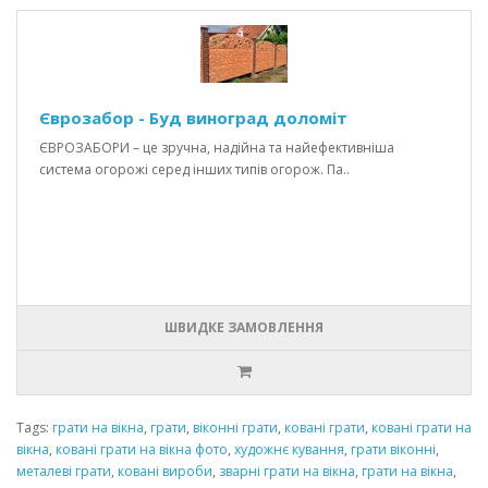
Єврозабор - Буд виноград доломіт
ЄВРОЗАБОРИ – це зручна, надійна та найефективніша
система огорожі серед інших типів огорож. Па..
ШВИДКЕ ЗАМОВЛЕННЯ
Tags:
грати на вікна
,
грати
,
віконні грати
,
ковані грати
,
ковані грати на
вікна
,
ковані грати на вікна фото
,
художнє кування
,
грати віконні
,
металеві грати
,
ковані вироби
,
зварні грати на вікна
,
грати на вікна
,