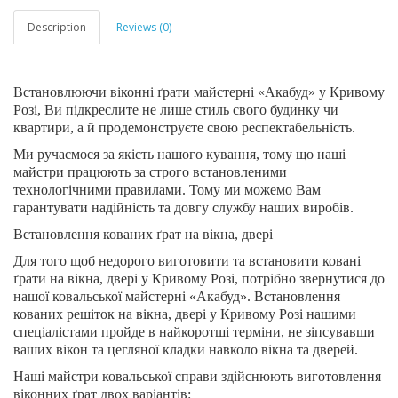
Description
Reviews (0)
Встановлюючи віконні ґрати майстерні «Акабуд» у Кривому
Розі, Ви підкреслите не лише стиль свого будинку чи
квартири, а й продемонструєте свою респектабельність.
Ми ручаємося за якість нашого кування, тому що наші
майстри працюють за строго встановленими
технологічними правилами. Тому ми можемо Вам
гарантувати надійність та довгу службу наших виробів.
Встановлення кованих ґрат на вікна, двері
Для того щоб недорого виготовити та встановити ковані
ґрати на вікна, двері у Кривому Розі, потрібно звернутися до
нашої ковальської майстерні «Акабуд». Встановлення
кованих решіток на вікна, двері у Кривому Розі нашими
спеціалістами пройде в найкоротші терміни, не зіпсувавши
ваших вікон та цегляної кладки навколо вікна та дверей.
Наші майстри ковальської справи здійснюють виготовлення
віконних ґрат двох варіантів: