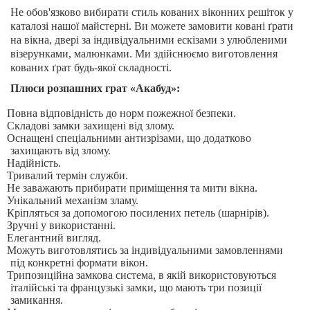
Не обов'язково вибирати стиль кованих віконних решіток у
каталозі нашої майстерні. Ви можете замовити ковані ґрати
на вікна, двері за індивідуальними ескізами з улюбленими
візерунками, малюнками. Ми здійснюємо виготовлення
кованих ґрат будь-якої складності.
Плюси роз
пашних
грат «Акабуд»:
Повна відповідність до норм пожежної безпеки.
Складові замки захищені від злому.
Оснащені спеціальними антизрізами, що додатково
захищають від злому.
Надійність.
Тривалий термін служби.
Не заважають прибирати приміщення та мити вікна.
Унікальний механізм зламу.
Кріпляться за допомогою посилених петель (шарнірів).
Зручні у використанні.
Елегантний вигляд.
Можуть виготовлятись за індивідуальними замовленнями
під конкретні формати вікон.
Трипозиційна замкова система, в якій використовуються
італійські та французькі замки, що мають три позиції
замикання.