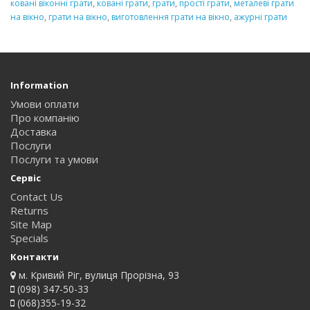
ковані віконні грати
,
ковані грати
,
грати
,
прості грати
,
металеві грати
на вікно
,
грати на вікно
,
виготовлення грати на вікно
,
ажурні грати
Information
Умови оплати
Про компанію
Доставка
Послуги
Послуги та умови
Сервіс
Contact Us
Returns
Site Map
Specials
Контакти
м. Кривий Ріг, вулиця Прорізна, 93
(098) 347-50-33
(068)355-19-32