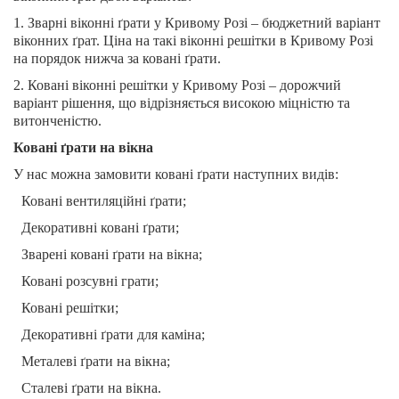
1. Зварні віконні ґрати у Кривому Розі – бюджетний варіант
віконних ґрат. Ціна на такі віконні решітки в Кривому Розі
на порядок нижча за ковані ґрати.
2. Ковані віконні решітки у Кривому Розі – дорожчий
варіант рішення, що відрізняється високою міцністю та
витонченістю.
Ковані ґрати на вікна
У нас можна замовити ковані ґрати наступних видів:
 Ковані вентиляційні ґрати;
 Декоративні ковані ґрати;
 Зварені ковані ґрати на вікна;
 Ковані розсувні грати;
 Ковані решітки;
 Декоративні ґрати для каміна;
 Металеві ґрати на вікна;
 Сталеві ґрати на вікна.