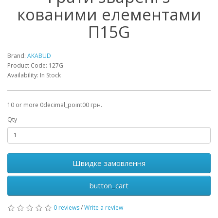
кованими елементами
П15G
Brand:
AKABUD
Product Code: 127G
Availability: In Stock
10 or more 0decimal_point00 грн.
Qty
Швидке замовлення
button_cart
0 reviews
/
Write a review