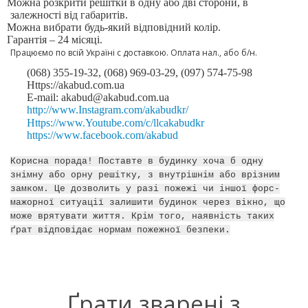
Можна розкрити решітки в одну або дві сторони, в
залежності від габаритів.
Можна вибрати будь-який відповідний колір.
Гарантія –
24
місяці.
Працюємо по всій Україні с доставкою. Оплата нал., або б/н.
(068) 355-19-32, (068) 969-03-29, (097) 574-75-98
Https://akabud.com.ua
E-mail: akabud@akabud.com.ua
http://www.Instagram.com/akabudkr/
Https://www.Youtube.com/c/llcakabudkr
⠀
https://www.facebook.com/akabud
Корисна порада! Поставте в будинку хоча б одну
знімну або орну решітку, з внутрішнім або врізним
замком. Це дозволить у разі пожежі чи іншої форс-
мажорної ситуації залишити будинок через вікно, що
може врятувати життя. Крім того, наявність таких
ґрат відповідає нормам пожежної безпеки.
Ґрати зварені з