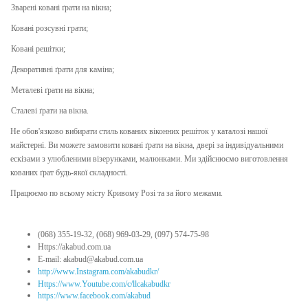
Зварені ковані ґрати на вікна;
Ковані розсувні грати;
Ковані решітки;
Декоративні ґрати для каміна;
Металеві ґрати на вікна;
Сталеві ґрати на вікна.
Не обов'язково вибирати стиль кованих віконних решіток у каталозі нашої
майстерні. Ви можете замовити ковані ґрати на вікна, двері за індивідуальними
ескізами з улюбленими візерунками, малюнками. Ми здійснюємо виготовлення
кованих ґрат будь-якої складності.
Працюємо по всьому місту Кривому Розі та за його межами.
(068) 355-19-32, (068) 969-03-29, (097) 574-75-98
Https://akabud.com.ua
E-mail: akabud@akabud.com.ua
http://www.Instagram.com/akabudkr/
Https://www.Youtube.com/c/llcakabudkr ⠀
https://www.facebook.com/akabud