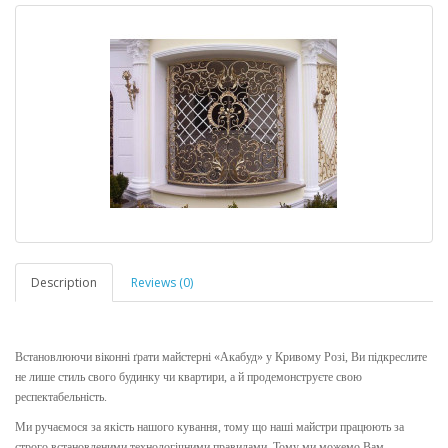
Description
Reviews (0)
Встановлюючи віконні ґрати майстерні «Акабуд» у Кривому Розі, Ви підкреслите
не лише стиль свого будинку чи квартири, а й продемонструєте свою
респектабельність.
Ми ручаємося за якість нашого кування, тому що наші майстри працюють за
строго встановленими технологічними правилами. Тому ми можемо Вам