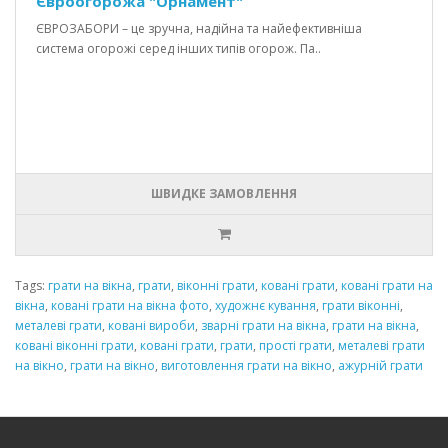
Євроогорожа "Орнамент"
ЄВРОЗАБОРИ – це зручна, надійна та найефективніша
система огорожі серед інших типів огорож. Па..
ШВИДКЕ ЗАМОВЛЕННЯ
Tags:
грати на вікна
,
грати
,
віконні грати
,
ковані грати
,
ковані грати на
вікна
,
ковані грати на вікна фото
,
художнє кування
,
грати віконні
,
металеві грати
,
ковані вироби
,
зварні грати на вікна
,
грати на вікна
,
ковані віконні грати
,
ковані грати
,
грати
,
прості грати
,
металеві грати
на вікно
,
грати на вікно
,
виготовлення грати на вікно
,
ажурній грати