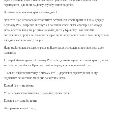
гарантувати надійність та довгу службу наших виробів.
Встановлення кованих ґрат на вікна, двері
Для того щоб недорого виготовити та встановити ковані ґрати на вікна, двері у
Кривому Розі, потрібно звернутися до нашої ковальської майстерні «Акабуд».
Встановлення кованих решіток на вікна, двері у Кривому Розі нашими
спеціалістами пройде в найкоротші терміни, не зіпсувавши ваших вікон та цегляної
кладки навколо вікна та дверей.
Наші майстри ковальської справи здійснюють виготовлення віконних ґрат двох
варіантів:
1. Зварні віконні ґрати у Кривому Розі – бюджетний варіант віконних ґрат. Ціна на
такі віконні решітки в Кривому Розі на порядок нижча за ковані ґрати.
2. Ковані віконні решітки у Кривому Розі – дорожчий варіант рішення, що
відрізняється високою міцністю та витонченістю.
Ковані ґрати на вікна
У нас можна замовити ковані ґрати наступних видів:
Ковані вентиляційні ґрати;
Декоративні ковані ґрати;