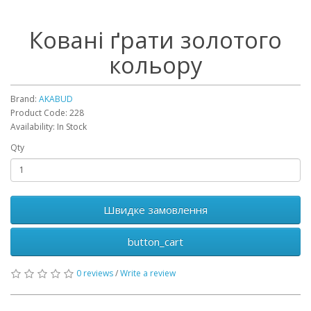
Ковані ґрати золотого
кольору
Brand:
AKABUD
Product Code: 228
Availability: In Stock
Qty
Швидке замовлення
button_cart
0 reviews
/
Write a review