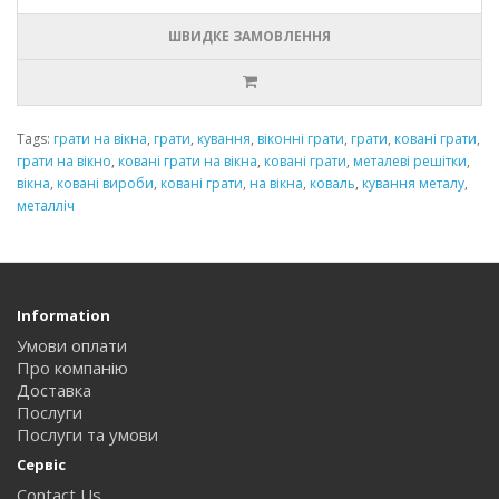
ШВИДКЕ ЗАМОВЛЕННЯ
Tags:
грати на вікна
,
грати
,
кування
,
віконні грати
,
грати
,
ковані грати
,
грати на вікно
,
ковані грати на вікна
,
ковані грати
,
металеві решітки
,
вікна
,
ковані вироби
,
ковані грати
,
на вікна
,
коваль
,
кування металу
,
металліч
Information
Умови оплати
Про компанію
Доставка
Послуги
Послуги та умови
Сервіс
Contact Us