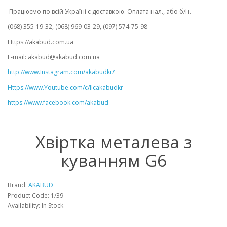
Працюємо по всій Україні с доставкою. Оплата нал., або б/н.
(068) 355-19-32, (068) 969-03-29, (097) 574-75-98
Https://akabud.com.ua
E-mail: akabud@akabud.com.ua
http://www.Instagram.com/akabudkr/
Https://www.Youtube.com/c/llcakabudkr ⠀
https://www.facebook.com/akabud
Хвіртка металева з
куванням G6
Brand:
AKABUD
Product Code: 1/39
Availability: In Stock