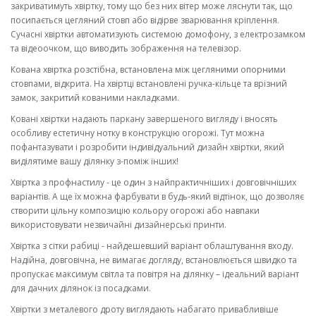
закриватимуть хвіртку, тому що без них вітер може ляснути так, що
посипається цегляний стовп або відірве зварювання кріплення.
Сучасні хвіртки автоматизують системою домофону, з електрозамком
та відеоочком, що виводить зображення на телевізор.
Кована хвіртка розстібна, встановлена між цегляними опорними
стовпами, відкрита. На хвіртці встановлені ручка-кільце та врізний
замок, закритий кованими накладками.
Ковані хвіртки надають паркану завершеного вигляду і вносять
особливу естетичну нотку в конструкцію огорожі. Тут можна
пофантазувати і розробити індивідуальний дизайн хвіртки, який
виділятиме вашу ділянку з-поміж інших!
Хвіртка з профнастилу - це один з найпрактичніших і довговічніших
варіантів. А ще їх можна фарбувати в будь-який відтінок, що дозволяє
створити цільну композицію кольору огорожі або навпаки
використовувати незвичайні дизайнерські принти.
Хвіртка з сітки рабиці - найдешевший варіант облаштування входу.
Надійна, довговічна, не вимагає догляду, встановлюється швидко та
пропускає максимум світла та повітря на ділянку – ідеальний варіант
для дачних ділянок із посадками.
Хвіртки з металевого дроту виглядають набагато привабливіше