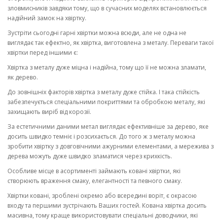
зловмисників завдяки тому, що в сучасних моделях встановлюється
надійний замок на хвіртку.
Зустріти сьогодні гарні хвіртки можна всюди, але не одна не
виглядає так ефектно, як хвіртка, виготовлена з металу. Переваги такої
хвіртки перед іншими є:
Хвіртка з металу дуже міцна і надійна, тому що її не можна зламати,
як дерево.
До зовнішніх факторів хвіртка з металу дуже стійка. І така стійкість
забезпечується спеціальними покриттями та обробкою металу, які
захищають виріб від корозії.
За естетичними даними метал виглядає ефективніше за дерево, яке
досить швидко темніє і розсихається. До того ж з металу можна
зробити хвіртку з довговічними ажурними елементами, а мережива з
дерева можуть дуже швидко зламатися через крихкість.
Особливе місце в асортименті займають ковані хвіртки, які
створюють враження смаку, елегантності та певного смаку.
Хвіртки ковані, зроблені окремо або всередині воріт, є окрасою
входу та першими зустрічають Ваших гостей. Кована хвіртка досить
масивна, тому краще використовувати спеціальні доводчики, які