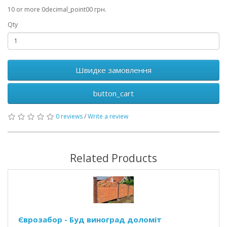
10 or more 0decimal_point00 грн.
Qty
Швидке замовлення
button_cart
0 reviews
/
Write a review
Related Products
Єврозабор - Буд виноград доломіт