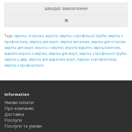
ШВИДКЕ ЗАМОВЛЕННЯ
Tags:
хвіртка
,
огорожа
,
ворота
,
хвіртка з профільної труби
,
хвіртка з
профнастилу
,
хвіртка для воріт
,
хвіртка металева
,
хвіртка для огорожі
,
хвіртка для воріт
,
ворота з хвіртки
,
ворота відкатні
,
євроштакетник
,
відкатні ворота з хвіртки
,
хвіртка для воріт
,
хвіртка з профільної труби
,
хвіртка у двір
,
хвіртка для відкатних воріт
,
паркан з профнастилу
,
хвіртка з профнастила
Information
Умови оплати
Про компанію
Доставка
Послуги
Послуги та умови