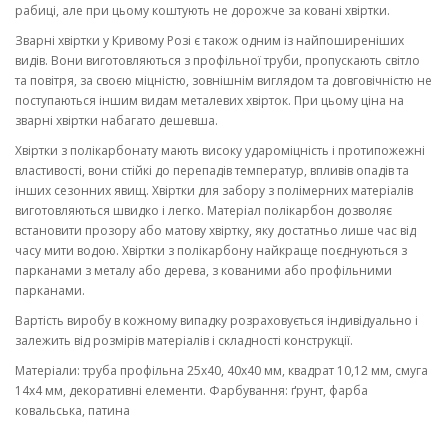
рабиці, але при цьому коштують не дорожче за ковані хвіртки.
Зварні хвіртки у Кривому Розі є також одним із найпоширеніших
видів. Вони виготовляються з профільної труби, пропускають світло
та повітря, за своєю міцністю, зовнішнім виглядом та довговічністю не
поступаються іншим видам металевих хвірток. При цьому ціна на
зварні хвіртки набагато дешевша.
Хвіртки з полікарбонату мають високу удароміцність і протипожежні
властивості, вони стійкі до перепадів температур, впливів опадів та
інших сезонних явищ. Хвіртки для забору з полімерних матеріалів
виготовляються швидко і легко. Матеріал полікарбон дозволяє
встановити прозору або матову хвіртку, яку достатньо лише час від
часу мити водою. Хвіртки з полікарбону найкраще поєднуються з
парканами з металу або дерева, з кованими або профільними
парканами.
Вартість виробу в кожному випадку розраховується індивідуально і
залежить від розмірів матеріалів і складності конструкції.
Матеріали: труба профільна 25х40, 40х40 мм, квадрат 10,12 мм, смуга
14х4 мм, декоративні елементи. Фарбування: ґрунт, фарба
ковальська, патина