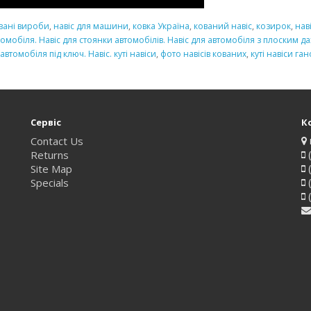
вані вироби
,
навіс для машини
,
ковка Україна
,
кований навіс
,
козирок
,
нав
омобіля. Навіс для стоянки автомобілів. Навіс для автомобіля з плоским да
втомобіля під ключ. Навіс. куті навіси
,
фото навісів кованих
,
куті навіси ган
Сервіс
К
Contact Us
Returns
(
Site Map
(
Specials
(
(