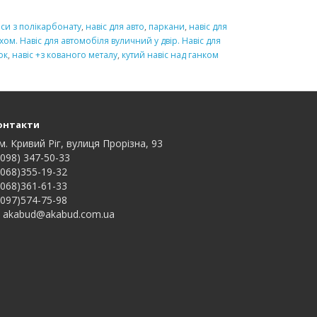
іси з полікарбонату
,
навіс для авто
,
паркани
,
навіс для
хом. Навіс для автомобіля вуличний у двір. Навіс для
ок
,
навіс +з кованого металу
,
кутий навіс над ганком
онтакти
м. Кривий Ріг, вулиця Прорізна, 93
098) 347-50-33
068)355-19-32
068)361-61-33
097)574-75-98
akabud@akabud.com.ua