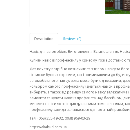
Description
Reviews (0)
Навіс для автомобіля. Виготовлення Встановлення. Навіс
Купити навіс із профнастилу у Кривому Розі з доставкою 
Для початку потрібно визначитися з типом навісу та йог
він може бути як окремим, так і примикаючим до будинку
автомобільного навісу: вона може бути односхилим, двос
кольором самого профнастилу (дивіться навіси з профнас
виберете, а також від розміру самого навісу залежатиме і
замовити та купити навіс із профлиста над басейном, д
металеві навіси як за індивідуальними замовленнями, так
профнастилу завжди залишається однією з найпривабливі
Тел: (068) 355-19-32, (068) 969-03-29
https://akabud.com.ua