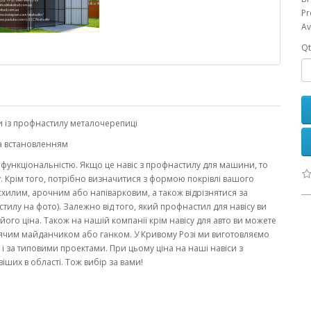
Pr
Av
Qt
и із профнастилу металочерепиці
та встановленням
о функціональністю. Якщо це навіс з профнастилу для машини, то
. Крім того, потрібно визначитися з формою покрівлі вашого
хилим, арочним або напіварковим, а також відрізнятися за
тилу на фото). Залежно від того, який профнастил для навісу ви
 його ціна. Також на нашій компанії крім навісу для авто ви можете
итячим майданчиком або ганком. У Кривому Розі ми виготовляємо
 і за типовими проектами. При цьому ціна на наші навіси з
ших в області. Тож вибір за вами!