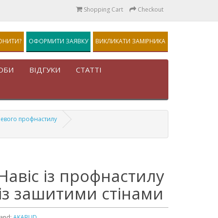
Shopping Cart
Checkout
ОНИТИ?
ОФОРМИТИ ЗАЯВКУ
ВИКЛИКАТИ ЗАМІРНИКА
ОБИ
ВІДГУКИ
СТАТТІ
левого профнастилу
Навіс із профнастилу
із зашитими стінами
and:
AKABUD