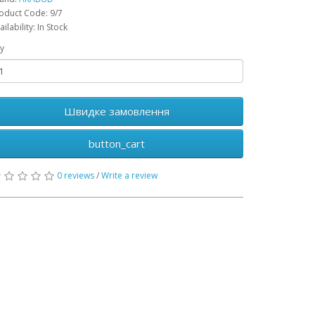
oduct Code: 9/7
ailability: In Stock
y
Швидке замовлення
button_cart
0 reviews
/
Write a review