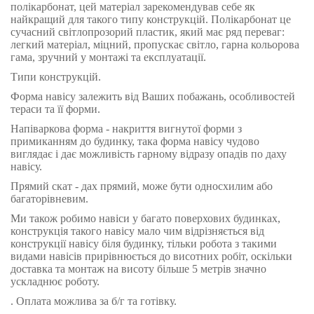
полікарбонат, цей матеріал зарекомендував себе як
найкращий для такого типу конструкцій. Полікарбонат це
сучасний світлопрозорий пластик, який має ряд переваг:
легкий матеріал, міцний, пропускає світло, гарна кольорова
гама, зручний у монтажі та експлуатації.
Типи конструкцій.
Форма навісу залежить від Ваших побажань, особливостей
тераси та її форми.
Напіваркова форма - накриття вигнутої форми з
примиканням до будинку, така форма навісу чудово
виглядає і дає можливість гарному відразу опадів по даху
навісу.
Прямий скат - дах прямий, може бути односхилим або
багаторівневим.
Ми також робимо навіси у багато поверхових будинках,
конструкція такого навісу мало чим відрізняється від
конструкції навісу біля будинку, тільки робота з такими
видами навісів прирівнюється до висотних робіт, оскільки
доставка та монтаж на висоту більше 5 метрів значно
ускладнює роботу.
. Оплата можлива за б/г та готівку.