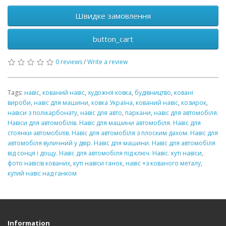
Швидке замовлення
button_cart
0 reviews
/
Write a review
Tags:
навіс
,
кований навіс
,
художня ковка
,
будівництво
,
ковані
вироби
,
навіс для машини
,
ковка Україна
,
кований навіс
,
козирок
,
навіси з полікарбонату
,
навіс для авто
,
паркани
,
навіс для автомобіля.
Навіси для автомобілів. Навіс для машини автомобіля. Навіс для
стоянки автомобілів. Навіс для автомобіля з плоским дахом. Навіс для
автомобіля вуличний у двір. Навіс для машини. Навіс для автомобіля
від сонця і дощу. Навіс для автомобіля під ключ. Навіс. куті навіси
,
фото навісів кованих
,
куті навіси ганок
,
навіс +з кованого металу
,
кутий навіс над ганком
Information