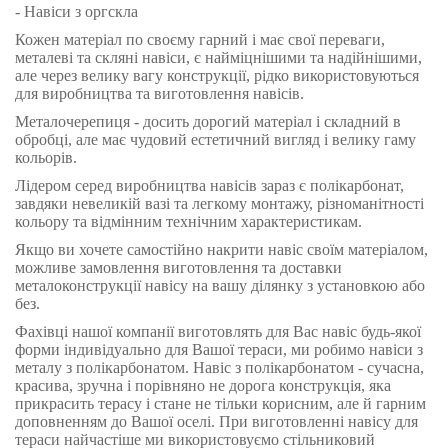
- Навіси з оргскла
Кожен матеріал по своєму гарний і має свої переваги,
металеві та скляні навіси, є найміцнішими та надійнішими,
але через велику вагу конструкції, рідко використовуються
для виробництва та виготовлення навісів.
Металочерепиця - досить дорогий матеріал і складний в
обробці, але має чудовий естетичний вигляд і велику гаму
кольорів.
Лідером серед виробництва навісів зараз є полікарбонат,
завдяки невеликій вазі та легкому монтажу, різноманітності
кольору та відмінним технічним характеристикам.
Якщо ви хочете самостійно накрити навіс своїм матеріалом,
можливе замовлення виготовлення та доставки
металоконструкції навісу на вашу ділянку з установкою або
без.
Фахівці нашої компанії виготовлять для Вас навіс будь-якої
форми індивідуально для Вашої тераси, ми робимо навіси з
металу з полікарбонатом. Навіс з полікарбонатом - сучасна,
красива, зручна і порівняно не дорога конструкція, яка
прикрасить терасу і стане не тільки корисним, але й гарним
доповненням до Вашої оселі. При виготовленні навісу для
тераси найчастіше ми використовуємо стільниковий