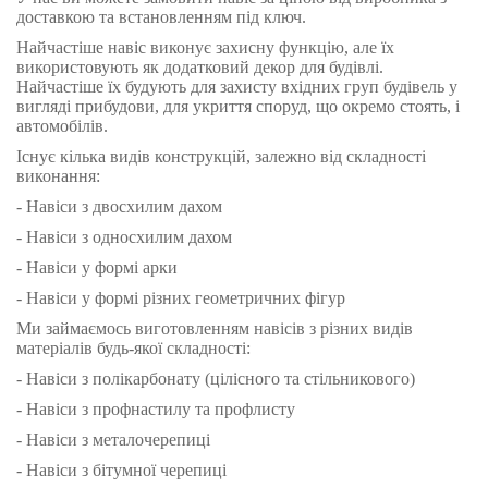
доставкою та встановленням під ключ.
Найчастіше навіс виконує захисну функцію, але їх
використовують як додатковий декор для будівлі.
Найчастіше їх будують для захисту вхідних груп будівель у
вигляді прибудови, для укриття споруд, що окремо стоять, і
автомобілів.
Існує кілька видів конструкцій, залежно від складності
виконання:
- Навіси з двосхилим дахом
- Навіси з односхилим дахом
- Навіси у формі арки
- Навіси у формі різних геометричних фігур
Ми займаємось виготовленням навісів з різних видів
матеріалів будь-якої складності:
- Навіси з полікарбонату (цілісного та стільникового)
- Навіси з профнастилу та профлисту
- Навіси з металочерепиці
- Навіси з бітумної черепиці