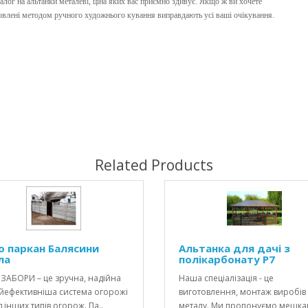
лог на альтанки металеві, ціна яких вас приємно здивує. Якщо ж ви хочете
товлені методом ручного художнього кування виправдають усі ваші очікування.
Related Products
о паркан Балясини
Альтанка для дачі з
ла
полікарбонату Р7
ЗАБОРИ – це зручна, надійна
Наша спеціалізація - це
айефективніша система огорожі
виготовлення, монтаж виробів 
 інших типів огорож. Па..
металу. Ми пропонуємо мешк