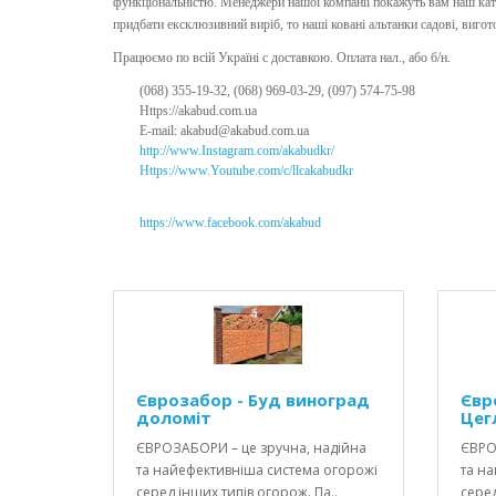
функціональністю. Менеджери нашої компанії покажуть вам наш ката
придбати ексклюзивний виріб, то наші ковані альтанки садові, виго
Працюємо по всій Україні с доставкою. Оплата нал., або б/н.
(068) 355-19-32, (068) 969-03-29, (097) 574-75-98
Https://akabud.com.ua
E-mail: akabud@akabud.com.ua
http://www.Instagram.com/akabudkr/
Https://www.Youtube.com/c/llcakabudkr ⠀
https://www.facebook.com/akabud
Єврозабор - Буд виноград
Євр
доломіт
Цег
ЄВРОЗАБОРИ – це зручна, надійна
ЄВРО
та найефективніша система огорожі
та н
серед інших типів огорож. Па..
серед