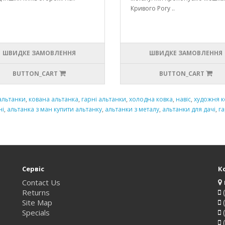
Кривого Рогу ..
ШВИДКЕ ЗАМОВЛЕННЯ
ШВИДКЕ ЗАМОВЛЕННЯ
BUTTON_CART
BUTTON_CART
альтанки
,
кована альтанка
,
гарні альтанки
,
холодна ковка
,
навіс
,
художня к
ні
,
альтанка з ман купити альтанку
,
альтанки з металу
,
альтанки для дачі
,
г
Сервіс
К
Contact Us
Returns
(
Site Map
(
Specials
(
(