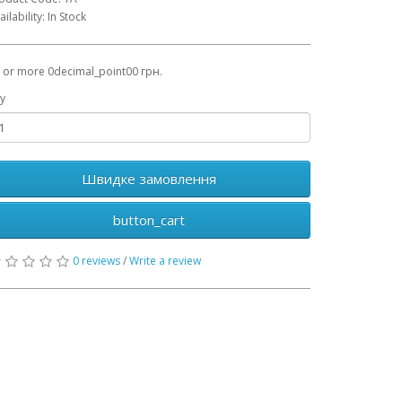
ailability: In Stock
 or more 0decimal_point00 грн.
y
Швидке замовлення
button_cart
0 reviews
/
Write a review