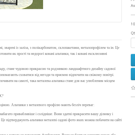
Av
10
Qt
і, зварені із заліза, з полікарбонатом, склопакетами, металопрофілем та ін. Це
овити як прості та недорогі ковані альтанки, так і ковані ексклюзивні
саду, стане чудовою прикрасою та родзинкою ландшафтного дизайну садової
допомагають сховатися від негоди та приємно відпочити на свіжому повітрі.
почивати на самоті, така металева альтанка стане для вас улюбленим місцем
Х?
 ціною. Альтанки з металевого профілю мають безліч переваг:
абагато привабливіше і солідніше. Вони здатні прикрасити вашу ділянку і
. Це підтверджують альтанки металеві садові фото яких можна побачити на сайті