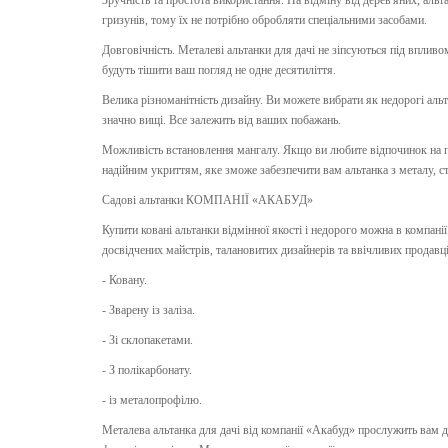
Зручність та простота використання. На відміну від дерев'яних, ал
гризунів, тому їх не потрібно обробляти спеціальними засобами.
Довговічність. Металеві альтанки для дачі не зіпсуються під впливом
будуть тішити ваш погляд не одне десятиліття.
Велика різноманітність дизайну. Ви можете вибрати як недорогі альта
значно вищі. Все залежить від ваших побажань.
Можливість встановлення мангалу. Якщо ви любите відпочинок на п
надійним укриттям, яке зможе забезпечити вам альтанка з металу, с
Садові альтанки КОМПАНІЇ «АКАБУД»
Купити ковані альтанки відмінної якості і недорого можна в компа
досвідчених майстрів, талановитих дизайнерів та ввічливих продавці
- Ковану.
- Зварену із заліза.
- Зі склопакетами.
- З полікарбонату.
- із металопрофілю.
Металева альтанка для дачі від компанії «Акабуд» прослужить вам 