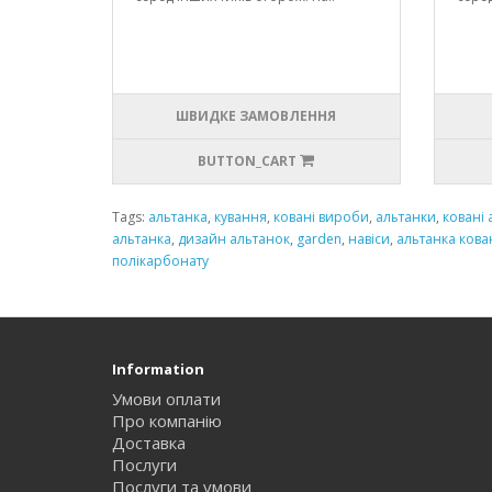
ШВИДКЕ ЗАМОВЛЕННЯ
BUTTON_CART
Tags:
альтанка
,
кування
,
ковані вироби
,
альтанки
,
ковані 
альтанка
,
дизайн альтанок
,
garden
,
навіси
,
альтанка кова
полікарбонату
Information
Умови оплати
Про компанію
Доставка
Послуги
Послуги та умови