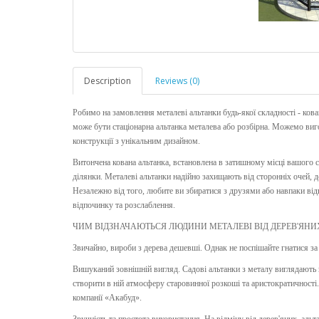
Description
Reviews (0)
Робимо на замовлення металеві альтанки будь-якої складності - кован
може бути стаціонарна альтанка металева або розбірна. Можемо вигот
конструкції з унікальним дизайном.
Витончена кована альтанка, встановлена в затишному місці вашого 
ділянки. Металеві альтанки надійно захищають від сторонніх очей, 
Незалежно від того, любите ви збиратися з друзями або навпаки від
відпочинку та розслаблення.
ЧИМ ВІДЗНАЧАЮТЬСЯ ЛЮДИНИ МЕТАЛЕВІ ВІД ДЕРЕВ'ЯНИ
Звичайно, вироби з дерева дешевші. Однак не поспішайте гнатися за
Вишуканий зовнішній вигляд. Садові альтанки з металу виглядають н
створити в ній атмосферу старовинної розкоші та аристократичності
компанії «Акабуд».