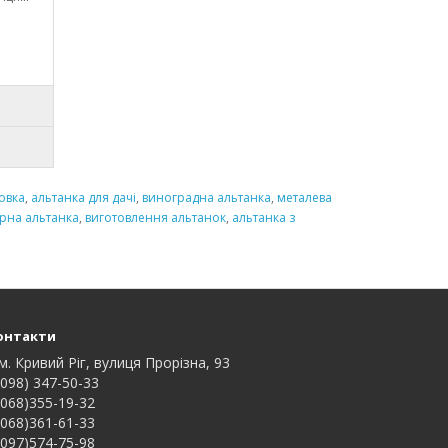
овка
,
альтанка для дачі
,
виноградна альтанка
,
металева
арна альтанка
,
виготовлення альтанок
,
альтанка з
онтакти
м. Кривий Ріг, вулиця Прорізна, 93
098) 347-50-33
068)355-19-32
068)361-61-33
097)574-75-98