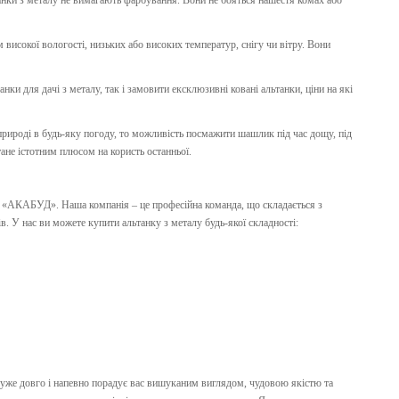
ьтанки з металу не вимагають фарбування. Вони не бояться нашестя комах або
 високої вологості, низьких або високих температур, снігу чи вітру. Вони
нки для дачі з металу, так і замовити ексклюзивні ковані альтанки, ціни на які
рироді в будь-яку погоду, то можливість посмажити шашлик під час дощу, під
тане істотним плюсом на користь останньої.
нії «АКАБУД». Наша компанія – це професійна команда, що складається з
в. У нас ви можете купити альтанку з металу будь-якої складності:
дуже довго і напевно порадує вас вишуканим виглядом, чудовою якістю та