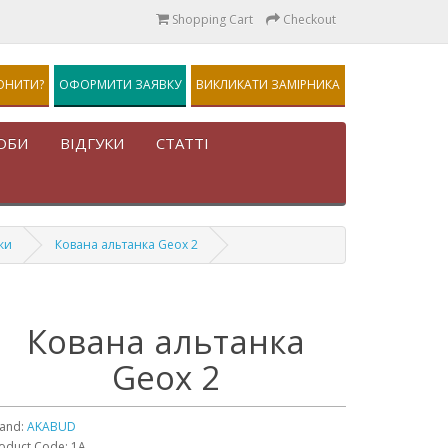
Shopping Cart
Checkout
ОНИТИ?
ОФОРМИТИ ЗАЯВКУ
ВИКЛИКАТИ ЗАМІРНИКА
ОБИ
ВІДГУКИ
СТАТТІ
ки
Кована альтанка Geox 2
Кована альтанка
Geox 2
and:
AKABUD
oduct Code: 1А