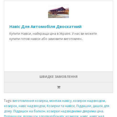
Навіс Для Автомобіля Двоскатний
Купити Навіси, найкраща ціна в Україні. У нас ви можете
купити готові навіси або замовити виготовлен..
ШВИДКЕ ЗАМОВЛЕННЯ
Tags:
виготовлення козирка
,
монтаж навісу
,
козирок над входом
,
козирок
,
навіс над входом
,
Козирки та навіси
,
Піддашки
,
дашок для
дому. Піддашок на балкон. козирки над вхідними дверима ціна.
Піддашшок
,
піддашок з полікарбонату. козирок
,
навіс
,
навіс над