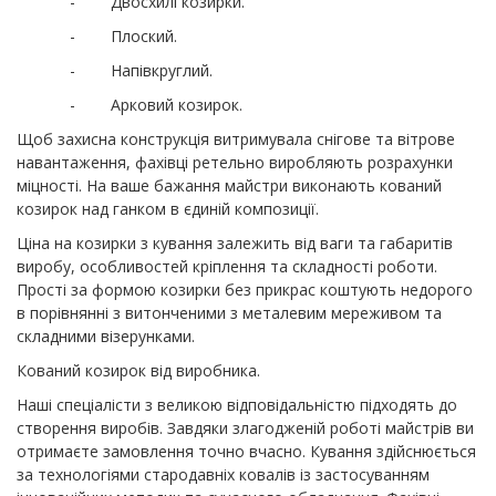
- Двосхилі козирки.
- Плоский.
- Напівкруглий.
- Арковий козирок.
Щоб захисна конструкція витримувала снігове та вітрове
навантаження, фахівці ретельно виробляють розрахунки
міцності. На ваше бажання майстри виконають кований
козирок над ганком в єдиній композиції.
Ціна на козирки з кування залежить від ваги та габаритів
виробу, особливостей кріплення та складності роботи.
Прості за формою козирки без прикрас коштують недорого
в порівнянні з витонченими з металевим мереживом та
складними візерунками.
Кований козирок від виробника.
Наші спеціалісти з великою відповідальністю підходять до
створення виробів. Завдяки злагодженій роботі майстрів ви
отримаєте замовлення точно вчасно. Кування здійснюється
за технологіями стародавніх ковалів із застосуванням