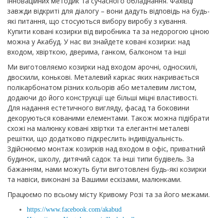
інноваційних методик та сучасного обладнання. Фахівці
завжди відкриті для діалогу – вони дадуть відповідь на будь-
які питання, що стосуються вибору виробу з кування.
Купити ковані козирки від виробника та за недорогою ціною
можна у Акабуд. У нас ви знайдете ковані козирки: над
входом, хвірткою, дверима, ганком, балконом та інші
Ми виготовляємо козирки над входом арочні, односхилі,
двосхили, конькові. Металевий каркас яких накривається
полікарбонатом різних кольорів або металевим листом,
додаючи до його конструкції ще більші міцні властивості.
Для надання естетичного вигляду, фасад та боковини
декоруються кованими елементами. Також можна підібрати
схожі на малюнку ковані хвіртки та елегантні металеві
решітки, що додатково підкреслить індивідуальність.
Здійснюємо монтаж козирків над входом в офіс, приватний
будинок, школу, дитячий садок та інші типи будівель. За
бажанням, нами можуть бути виготовлені будь-які козирки
та навіси, виконані за Вашими ескізами, малюнками.
Працюємо по всьому місту Кривому Розі та за його межами.
https://www.facebook.com/akabud