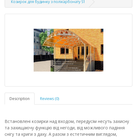
Козирок для будинку з полікарбонату S1
Description
Reviews (0)
Встановлені козирки над входом, передусім несуть захисну
та захищаючу функцію від негоди, від можливого падіння
снігу та криги з даху. А разом з естетичним виглядом,