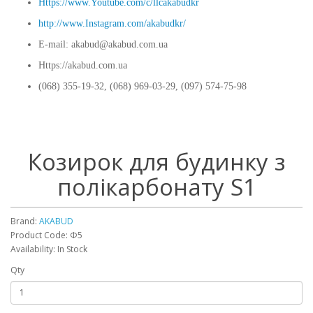
⠀
Https://www.Youtube.com/c/llcakabudkr
http://www.Instagram.com/akabudkr/
E-mail: akabud@akabud.com.ua
Https://akabud.com.ua
(068) 355-19-32, (068) 969-03-29, (097) 574-75-98
Козирок для будинку з
полікарбонату S1
Brand:
AKABUD
Product Code: Ф5
Availability: In Stock
Qty