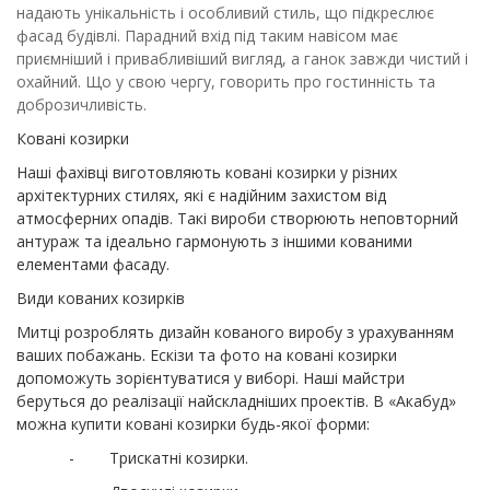
надають унікальність і особливий стиль, що підкреслює
фасад будівлі. Парадний вхід під таким навісом має
приємніший і привабливіший вигляд, а ганок завжди чистий і
охайний. Що у свою чергу, говорить про гостинність та
доброзичливість.
Ковані козирки
Наші фахівці виготовляють ковані козирки у різних
архітектурних стилях, які є надійним захистом від
атмосферних опадів. Такі вироби створюють неповторний
антураж та ідеально гармонують з іншими кованими
елементами фасаду.
Види кованих козирків
Митці розроблять дизайн кованого виробу з урахуванням
ваших побажань. Ескізи та фото на ковані козирки
допоможуть зорієнтуватися у виборі. Наші майстри
беруться до реалізації найскладніших проектів. В «Акабуд»
можна купити ковані козирки будь-якої форми:
- Трискатні козирки.