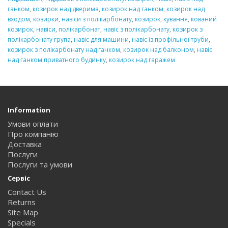
ганком
,
козирок над дверима
,
козирок над ганком
,
козирок над
входом
,
козирки
,
навіси з полікарбонату
,
козирок
,
кування
,
кований
козирок
,
навіси
,
полікарбонат
,
навіс з полікарбонату
,
козирок з
полікарбонату група
,
навіс для машини
,
навіс із профільної труби
,
козирок з полікарбонату над ганком
,
козирок над балконом
,
навіс
над ганком приватного будинку
,
козирок над гаражем
Information
Умови оплати
Про компанію
Доставка
Послуги
Послуги та умови
Сервіс
Contact Us
Returns
Site Map
Specials