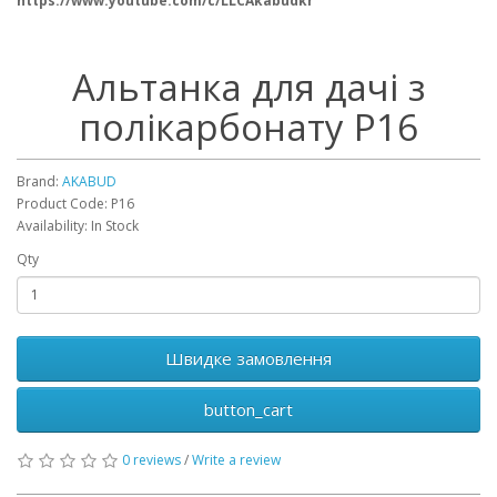
https://www.youtube.com/c/LLCAkabudkr
Альтанка для дачі з
полікарбонату Р16
Brand:
AKABUD
Product Code: Р16
Availability: In Stock
Qty
Швидке замовлення
button_cart
0 reviews
/
Write a review