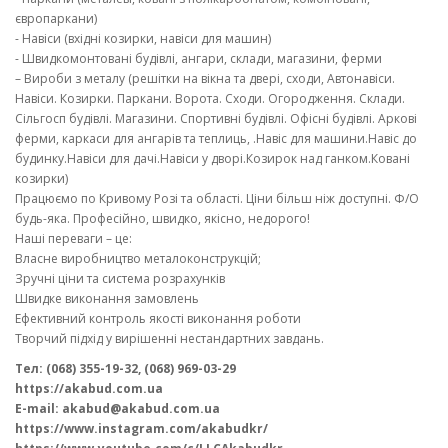
європаркани)
- Навіси (вхідні козирки, навіси для машин)
- Швидкомонтовані будівлі, ангари, склади, магазини, ферми
– Вироби з металу (решітки на вікна та двері, сходи, Автонавіси.
Навіси. Козирки. Паркани. Ворота. Сходи. Огородження. Склади.
Сільгосп будівлі. Магазини. Спортивні будівлі. Офісні будівлі. Аркові
ферми, каркаси для ангарів та теплиць, .Навіс для машини.Навіс до
будинку.Навіси для дачі.Навіси у дворі.Козирок над ганком.Ковані
козирки)
Працюємо по Кривому Розі та області. Ціни більш ніж доступні. Ф/О
будь-яка. Професійно, швидко, якісно, ​​недорого!
Наші переваги – це:
Власне виробництво металоконструкцій;
Зручні ціни та система розрахунків
Швидке виконання замовлень
Ефективний контроль якості виконання роботи
Творчий підхід у вирішенні нестандартних завдань.
Тел: (068) 355-19-32, (068) 969-03-29
https://akabud.com.ua
E-mail: akabud@akabud.com.ua
https://www.instagram.com/akabudkr/