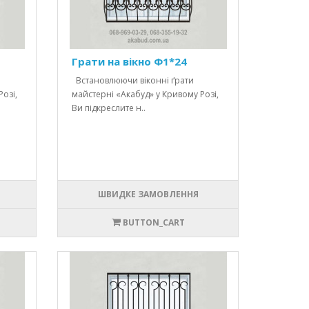
Грати на вікно Ф1*24
Встановлюючи віконні ґрати
озі,
майстерні «Акабуд» у Кривому Розі,
Ви підкреслите н..
ШВИДКЕ ЗАМОВЛЕННЯ
BUTTON_CART