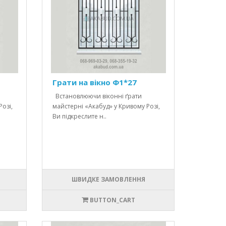
Грати на вікно Ф1*27
Встановлюючи віконні ґрати
озі,
майстерні «Акабуд» у Кривому Розі,
Ви підкреслите н..
ШВИДКЕ ЗАМОВЛЕННЯ
BUTTON_CART