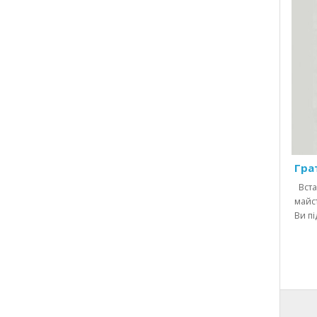
Гра
Вста
майст
Ви пі