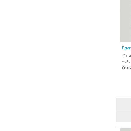
Гра
Вста
майст
Ви пі