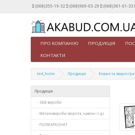
(068)355-19-32
(068)969-03-29
(068)361-61-33
ПРО КОМПАНІЮ
ПРОДУКЦІЯ
ПОС
КОНТАКТИ
text_home
Продукція
Ковані та зварні гра
Продукція
- ЗБВ вироби
- Металовироби (ворота, навіси і т.д.)
- ПОЛІКАРБОНАТ