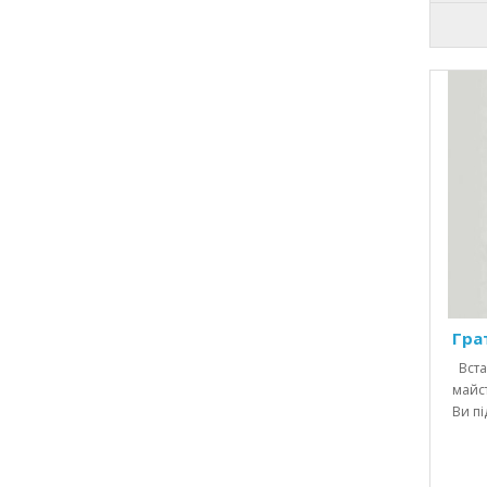
Гра
Вста
майст
Ви пі