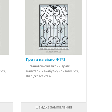
Грати на вікно Ф1*3
Встановлюючи віконні ґрати
озі,
майстерні «Акабуд» у Кривому Розі,
Ви підкреслите н..
ШВИДКЕ ЗАМОВЛЕННЯ