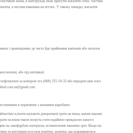
ластикові вікна, в конструкції яких присутні маскитні сітки. Частина
оменти, а частина виконана на петлях. У такому випадку маскитні
динках і приміщеннях де часто йде приймання вантажів або посилок
кон назовні, або під квітники)
елефонувати за номером тел.(068) 355-19-32 або передати нам ескіз
kabud.com.ua@gmail.com
престижними в порівнянні з кованими виробами.
айчастіше клієнти шукають декоративні ґрати на вікна, ковані віконні
і ґрати на вікна також можуть стати надійною прикрасою вашого
 ціни на лакофарбові матеріали, встановлення віконних ґрат. Якщо ви
тінки та внутрішні розсувні решітки, решітки, що відкриваються