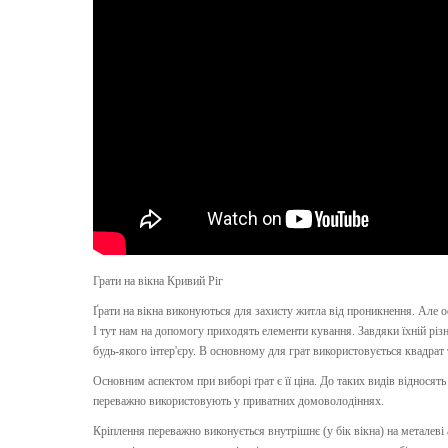
Грати на вікна Кривий Ріг
Ґрати на вікна виконуються для захисту житла від проникнення. Але 
І тут нам на допомогу приходять елементи кування. Завдяки їхній різн
будь-якого інтер'єру. В основному для грат використовується квадра
Основним аспектом при виборі ґрат є її ціна. До таких видів відносять
переважно використовують у приватних домоволодіннях.
Кріплення переважно виконується внутрішнє (у бік вікна) на металеві