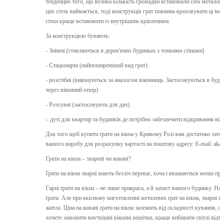
тенденцію того, що велика кількість громадян встановили собі металоп
цих сіток виймається, тоді конструкція грат повинна враховувати ці м
сітки краще встановити із внутрішнім кріпленням.
За конструкцією бувають:
- Знімні (ставляються в дерев'яних будинках з тонкими стінами)
- Стаціонарні (найпоширеніший вид грат)
- розстібні (виконуються за аналогом віконниць. Застосовуються в бу
через віконний отвір)
- Розсувні (застосовують для дач)
– дуті для квартир та будинків де потрібно забезпечити відкривання ві
Для того щоб купити ґрати на вікна у Кривому Розі вам достатньо зат
вашого виробу для розрахунку вартості на поштову адресу:
E-mail: a
Грати на вікна – зварені чи ковані?
Ґрати на вікна зварні мають безліч переваг, хоча і вважаються менш 
Гарні ґрати на вікна – не лише прикраса, а й захист вашого будинку. Н
ґрати. Але при якісному виготовленні металевих ґрат на вікна, зварн
житла. Ціна на ковані ґрати на вікна залежить від складності кування,
хочете замовити внутрішні віконні решітки, краще вибирати світлі від