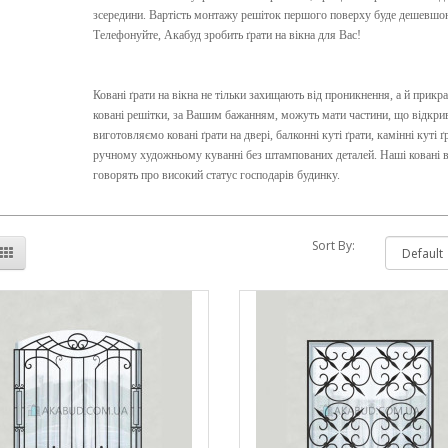
зсередини. Вартість монтажу решіток першого поверху буде дешевшою, 
Телефонуйте, Акабуд зробить ґрати на вікна для Вас!
Ковані ґрати на вікна не тільки захищають від проникнення, а й прикр
ковані решітки, за Вашим бажанням, можуть мати частини, що відкри
виготовляємо ковані ґрати на двері, балконні куті ґрати, камінні куті 
ручному художньому куванні без штампованих деталей. Наші ковані в
говорять про високий статус господарів будинку.
Sort By: