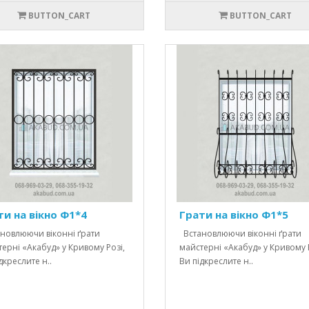
BUTTON_CART
BUTTON_CART
ти на вікно Ф1*4
Грати на вікно Ф1*5
новлюючи віконні ґрати
Встановлюючи віконні ґрати
ерні «Акабуд» у Кривому Розі,
майстерні «Акабуд» у Кривому Р
дкреслите н..
Ви підкреслите н..