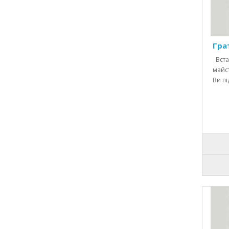
Гра
Вста
майст
Ви пі