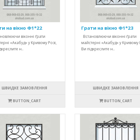
ти на вікно Ф1*22
Грати на вікно Ф1*23
новлюючи віконні ґрати
Встановлюючи віконні ґрати
ерні «Акабуд» у Кривому Розі,
майстерні «Акабуд» у Кривому Р
дкреслите н..
Ви підкреслите н..
ШВИДКЕ ЗАМОВЛЕННЯ
ШВИДКЕ ЗАМОВЛЕННЯ
BUTTON_CART
BUTTON_CART