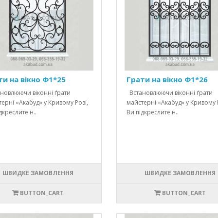
ти на вікно Ф1*25
Грати на вікно Ф1*26
новлюючи віконні ґрати
Встановлюючи віконні ґрати
ерні «Акабуд» у Кривому Розі,
майстерні «Акабуд» у Кривому Р
дкреслите н..
Ви підкреслите н..
ШВИДКЕ ЗАМОВЛЕННЯ
ШВИДКЕ ЗАМОВЛЕННЯ
BUTTON_CART
BUTTON_CART