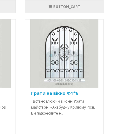
BUTTON_CART
Грати на вікно Ф1*6
Встановлюючи віконні ґрати
озі,
майстерні «Акабуд» у Кривому Розі,
Ви підкреслите н..