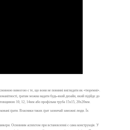
основною вимогою є те, що вони не повинні виглядати як «тюремні».
оманітності, ґратам можна надати будь-який дизайн, який підійде до
т товщиною 10, 12, 14мм або профільна труба 15х15, 20х20мм.
 ковані ґрати. Власники таких ґрат зазвичай заможні люди. Їх
 анкери. Основним аспектом при встановленні є сама конструкція. У