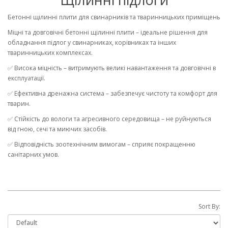
Бетонні щілинні плити для свинарників та тваринницьких приміщень
Міцні та довговічні бетонні щілинні плити – ідеальне рішення для
обладнання підлог у свинарниках, корівниках та інших
тваринницьких комплексах.
✅ Висока міцність – витримують великі навантаження та довговічні в
експлуатації.
✅ Ефективна дренажна система – забезпечує чистоту та комфорт для
тварин.
✅ Стійкість до вологи та агресивного середовища – не руйнуються
від гною, сечі та миючих засобів.
✅ Відповідність зоотехнічним вимогам – сприяє покращенню
санітарних умов.
Sort By: