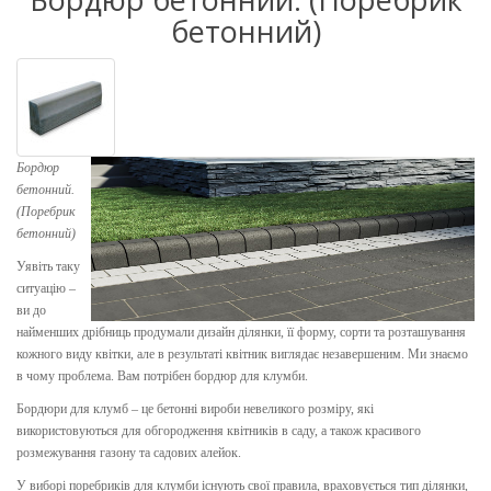
бетонний)
Бордюр
бетонний.
(Поребрик
бетонний)
Уявіть таку
ситуацію –
ви до
найменших дрібниць продумали дизайн ділянки, її форму, сорти та розташування
кожного виду квітки, але в результаті квітник виглядає незавершеним. Ми знаємо
в чому проблема. Вам потрібен бордюр для клумби.
Бордюри для клумб – це бетонні вироби невеликого розміру, які
використовуються для обгородження квітників в саду, а також красивого
розмежування газону та садових алейок.
У виборі поребриків для клумби існують свої правила, враховується тип ділянки,