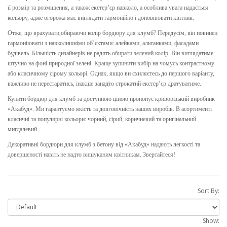
її розмір та розміщення, а також екстер’єр навколо, а особлива увага надається
кольору, адже огорожа має виглядати гармонійно і доповнювати квітник.
Отже, що врахувати,обираючи колір бордюру для клумб? Передусім, він повинен
гармоніювати з навколишніми об’єктами: алейками, альтанками, фасадами
будівель. Більшість дизайнерів не радять обирати зелений колір. Він виглядатиме
штучно на фоні природної зелені. Краще зупинити вибір на чомусь контрастному
або класичному сірому кольорі. Однак, якщо ви схиляєтесь до першого варіанту,
важливо не перестаратись, інакше занадто строкатий екстер’єр дратуватиме.
Купити бордюр для клумб за доступною ціною пропонує криворізький виробник
«Акабуд». Ми гарантуємо якість та довговічність наших виробів. В асортименті
класичні та популярні кольори: чорний, сірий, коричневий та оригінальний
мигдалевий.
Декоративні бордюри для клумб з бетону від «Акабуд» надають легкості та
довершеності навіть не надто вишуканим квітникам. Звертайтеся!
Sort By:
Show: