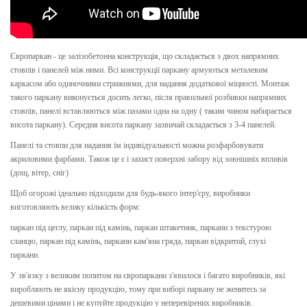
Європаркан - це залізобетонна конструкція, що складається з двох напрямних
стовпів і панелей між ними. Всі конструкції паркану армуються металевим
каркасом або одиночними стрижнями, для надання додаткової міцності. Монтаж
такого паркану виконується досить легко, після правильної розбивки напрямних
стовпів, панелі вставляються між пазами одна на одну ( таким чином набирається
висота паркану). Середня висота паркану зазвичай складається з 3-4 панелей.
Панелі та стовпи для надання їм індивідуальності можна розфарбовувати
акриловими фарбами. Також це є і захист поверхні забору від зовнішніх впливів
(дощ, вітер, сніг)
Щоб огорожі ідеально підходили для будь-якого інтер'єру, виробники
виготовляють велику кількість форм:
паркан під цеглу, паркан під камінь, паркан штакетник, паркани з текстурою
сланцю, паркан під камінь, паркани кам'яна гряда, паркан відкритий, глухі
паркани.
У зв'язку з великим попитом на європаркани з'явилося і багато виробників, які
виробляють не якісну продукцію, тому при виборі паркану не женитесь за
дешевими цінами і не купуйте продукцію у неперевірених виробників.