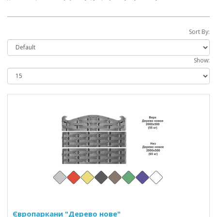
Sort By:
Show:
Європаркани "Дерево нове"