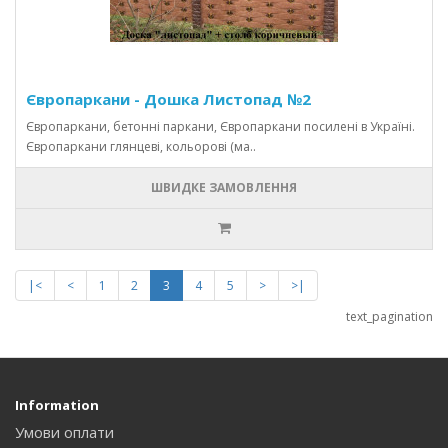
Європаркани - Дошка Листопад №2
Європаркани, бетонні паркани, Європаркани посилені в Україні.
Європаркани глянцеві, кольорові (ма..
ШВИДКЕ ЗАМОВЛЕННЯ
|<
<
1
2
3
4
5
>
>|
text_pagination
Information
Умови оплати