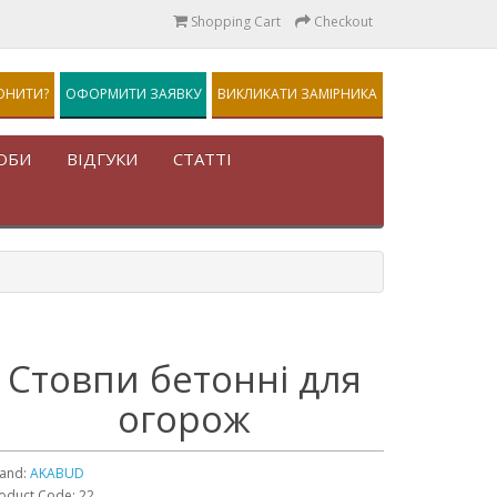
Shopping Cart
Checkout
ОНИТИ?
ОФОРМИТИ ЗАЯВКУ
ВИКЛИКАТИ ЗАМІРНИКА
ОБИ
ВІДГУКИ
СТАТТІ
Стовпи бетонні для
огорож
and:
AKABUD
oduct Code: 22