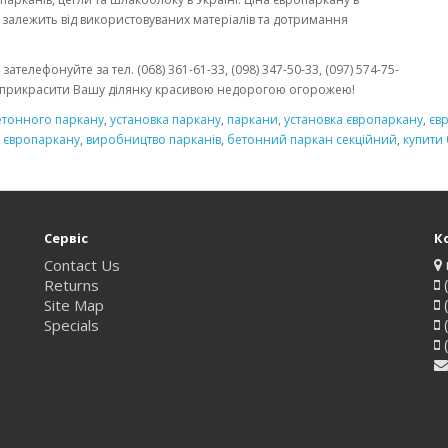
е залежить від використовуваних матеріалів та дотримання
телефонуйте за тел. (068) 361-61-33, (098) 347-50-33, (097) 574-75-
ді прикрасити Вашу ділянку красивою недорогою огорожею!
етонного паркану
,
установка паркану
,
паркани
,
установка європаркану
,
єв
 європаркану
,
виробництво парканів
,
бетонний паркан секційний
,
купити
Сервіс
К
Contact Us
Returns
(
Site Map
(
Specials
(
(