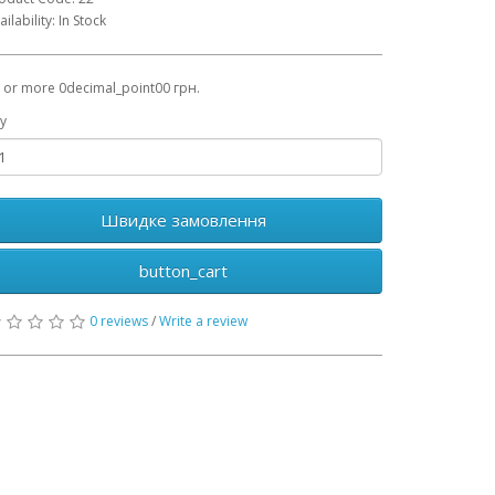
ailability: In Stock
 or more 0decimal_point00 грн.
y
Швидке замовлення
button_cart
0 reviews
/
Write a review