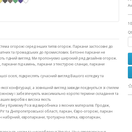
Av
10
Qt
тема огорожі серед інших типів огорож. Паркани застосовні до
приватних та громадських до промислових. Бетонні паркани не
ають гідний вигляд. Ми пропонуємо широкий ряд дизайнів огорож.
, паркани під камінь, паркани з текстурою сланцю, паркани
шої оселі, підкреслять сучасний вигляд Вашого котеджу та
якої конфігурації, а зовнішній вигляд завжди поєднується зі стилем
 кожному і забезпечують максимально короткі терміни складання та
аших виробів є висока якість
и у Кривому Розі від виробника з якісних матеріалів. Продаж,
Ріг та Дніпропетровської області, паркан, Євро-огорожі, паркан
н набірний, європаркани, тротуарна плитка, європаркан,
парканів, цегли та шлакоблоку в Україні. Ціна європаркану в