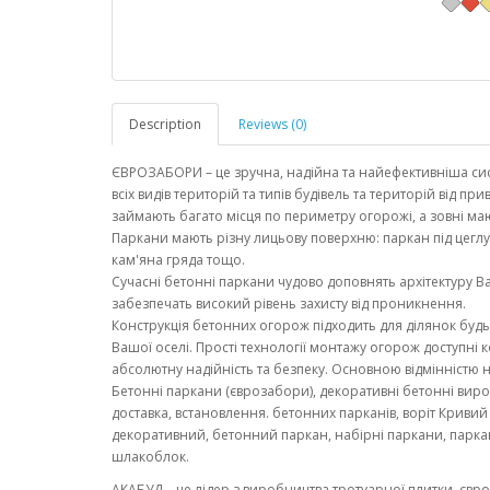
Description
Reviews (0)
ЄВРОЗАБОРИ – це зручна, надійна та найефективніша сис
всіх видів територій та типів будівель та територій від 
займають багато місця по периметру огорожі, а зовні м
Паркани мають різну лицьову поверхню: паркан під цеглу
кам'яна гряда тощо.
Сучасні бетонні паркани чудово доповнять архітектуру Ва
забезпечать високий рівень захисту від проникнення.
Конструкція бетонних огорож підходить для ділянок будь-
Вашої оселі. Прості технології монтажу огорож доступні
абсолютну надійність та безпеку. Основною відмінністю н
Бетонні паркани (єврозабори), декоративні бетонні вироб
доставка, встановлення. бетонних парканів, воріт Кривий 
декоративний, бетонний паркан, набірні паркани, парка
шлакоблок.
АКАБУД – це лідер з виробництва тротуарної плитки, євро