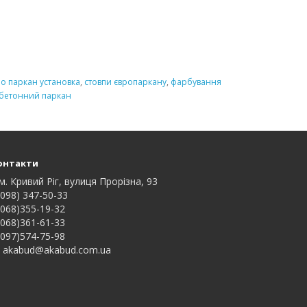
ро паркан установка
,
стовпи європаркану
,
фарбування
 бетонний паркан
онтакти
м. Кривий Ріг, вулиця Прорізна, 93
098) 347-50-33
068)355-19-32
068)361-61-33
097)574-75-98
akabud@akabud.com.ua