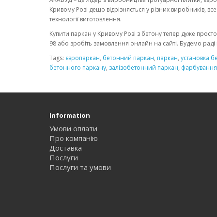
Кривому Розі дещо відрізняється у різних виробників, вс
технології виготовлення.
Купити паркан у Кривому Розі з бетону тепер дуже просто за
98 або зробіть замовлення онлайн на сайті. Будемо ра
Tags:
європаркан
,
бетонний паркан
,
паркан
,
установка б
бетонного паркану
,
залізобетонний паркан
,
фарбування
Information
Умови оплати
Про компанію
Доставка
Послуги
Послуги та умови