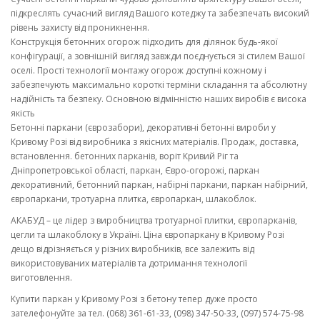
підкреслять сучасний вигляд Вашого котеджу та забезпечать високий
рівень захисту від проникнення.
Конструкція бетонних огорож підходить для ділянок будь-якої
конфігурації, а зовнішній вигляд завжди поєднується зі стилем Вашої
оселі. Прості технології монтажу огорож доступні кожному і
забезпечують максимально короткі терміни складання та абсолютну
надійність та безпеку. Основною відмінністю наших виробів є висока
якість
Бетонні паркани (єврозабори), декоративні бетонні вироби у
Кривому Розі від виробника з якісних матеріалів. Продаж, доставка,
встановлення. бетонних парканів, воріт Кривий Ріг та
Дніпропетровської області, паркан, Євро-огорожі, паркан
декоративний, бетонний паркан, набірні паркани, паркан набірний,
європаркани, тротуарна плитка, європаркан, шлакоблок.
АКАБУД – це лідер з виробництва тротуарної плитки, європарканів,
цегли та шлакоблоку в Україні. Ціна європаркану в Кривому Розі
дещо відрізняється у різних виробників, все залежить від
використовуваних матеріалів та дотримання технології
виготовлення.
Купити паркан у Кривому Розі з бетону тепер дуже просто
зателефонуйте за тел. (068) 361-61-33, (098) 347-50-33, (097) 574-75-98