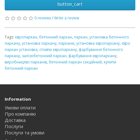
button_cart
0 reviews
/
Write a review
Tags:
європаркан
,
бетонний паркан
,
паркан
,
установка бетонного
паркану
,
установка паркану
,
паркани
,
установка європаркану
,
євро
паркан установка
,
стовпи європаркану
,
фарбування бетонного
паркану
,
залізобетонний паркан
,
фарбування європаркану
,
виробництво парканів
,
бетонний паркан секційний
,
купити
бетонний паркан
Information
Умови оплати
Про компанію
Доставка
Послуги
Послуги та умови