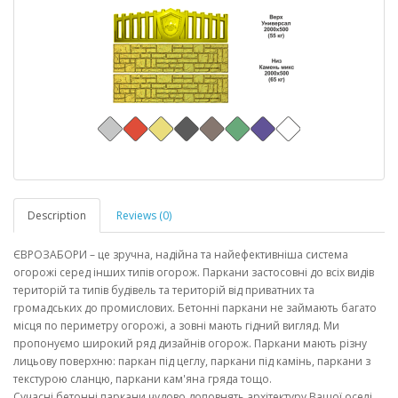
Description
Reviews (0)
ЄВРОЗАБОРИ – це зручна, надійна та найефективніша система
огорожі серед інших типів огорож. Паркани застосовні до всіх видів
територій та типів будівель та територій від приватних та
громадських до промислових. Бетонні паркани не займають багато
місця по периметру огорожі, а зовні мають гідний вигляд. Ми
пропонуємо широкий ряд дизайнів огорож. Паркани мають різну
лицьову поверхню: паркан під цеглу, паркани під камінь, паркани з
текстурою сланцю, паркани кам'яна гряда тощо.
Сучасні бетонні паркани чудово доповнять архітектуру Вашої оселі,